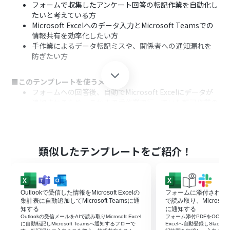
フォームで収集したアンケート回答の転記作業を自動化し
たいと考えている方
Microsoft Excelへのデータ入力とMicrosoft Teamsでの
情報共有を効率化したい方
手作業によるデータ転記ミスや、関係者への通知漏れを
防ぎたい方
■このテンプレートを使うメリット
フォームへの回答後、自動でMicrosoft Excelにデータが
追加されるため、これまで手作業で行っていた転記作業の
時間を短縮できます。
人の手を介さずに処理が実行されるため、転記時の入力
ミスや関係者への通知漏れといったヒューマンエラーを
防ぐことに繋がります。
類似したテンプレートをご紹介！
■フローボットの流れ
はじめに、Microsoft ExcelとMicrosoft TeamsをYoom
と連携します。
Outlookで受信した情報をMicrosoft Excelの
フォームに添付されたP
次に、トリガーでフォームを選択し、「回答が送信された
集計表に自動追加してMicrosoft Teamsに通
で読み取り、Microsoft 
ら」というアクションを設定します。
知する
に通知する
Outlookの受信メールをAIで読み取りMicrosoft Excel
フォーム添付PDFをOCRで読み
次に、オペレーションでMicrosoft Excelの「レコードを
に自動転記しMicrosoft Teamsへ通知するフローで
Excelへ自動登録しSlac