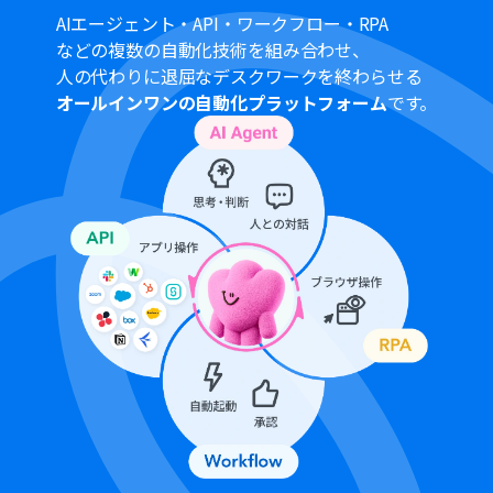
般法人向けプラン（Microsoft365 Business）があり、一
AIエージェント・API・ワークフロー・RPA
般法人向けプランに加入していない場合には認証に失敗
などの複数の自動化技術を組み合わせ、
する可能性があります。
人の代わりに退屈なデスクワークを終わらせる
Microsoft Excelのデータベースを操作するオペレーショ
オールインワンの自動化プラットフォーム
です。
ンの設定に関しては「
【Excel】データベースを操作する
オペレーションの設定に関して
」をご参照ください。