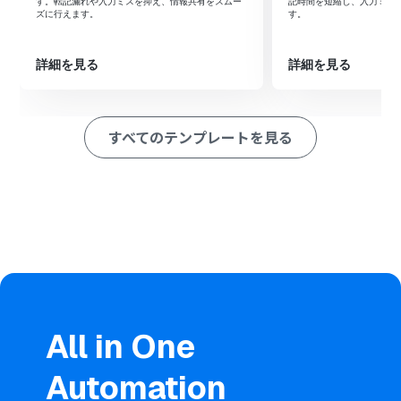
追加する」アクションを設定し、フォームで受け取った回
す。転記漏れや入力ミスを抑え、情報共有をスムー
記時間を短縮し、入力ミス
ズに行えます。
す。
答内容を転記するように指定します。
最後に、オペレーションでMicrosoft Teamsの「チャネ
ルにメッセージを送る」アクションを設定し、指定したチ
詳細を見る
詳細を見る
ャネルに通知を送ります。
※「トリガー」：フロー起動のきっかけとなるアクション、「オ
ペレーション」：トリガー起動後、フロー内で処理を行うアク
すべてのテンプレートを見る
ション
■このワークフローのカスタムポイント
トリガーに設定するフォームでは、アンケートの内容に合
わせて質問項目を自由にカスタマイズしてください。
Microsoft Excelのオペレーションでは、書き込み対象と
なるファイル（アイテムID）やシート名を任意で設定し、
フォームの回答内容をどの列に追加するかを指定します。
Microsoft Teamsへの通知設定では、通知先となるチー
ムIDやチャネルIDを任意で設定してください。
All in One
■注意事項
Microsoft Excel、Microsoft TeamsのそれぞれとYoom
Automation
を連携してください。
Microsoft365（旧Office365）には、家庭向けプランと一