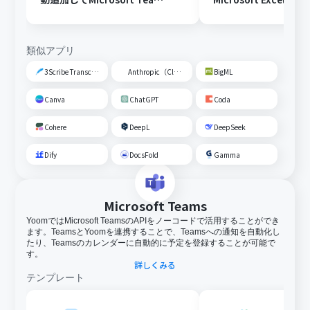
に通知する
Slackに通知する
類似アプリ
3Scribe Transcription
Anthropic（Claude）
BigML
Canva
ChatGPT
Coda
Cohere
DeepL
DeepSeek
Dify
DocsFold
Gamma
Microsoft Teams
YoomではMicrosoft TeamsのAPIをノーコードで活用することができ
ます。TeamsとYoomを連携することで、Teamsへの通知を自動化し
たり、Teamsのカレンダーに自動的に予定を登録することが可能で
す。
詳しくみる
テンプレート