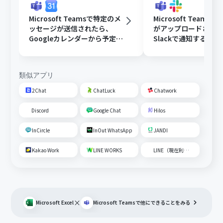
Microsoft Teamsで特定のメ
Microsoft Teams
ッセージが送信されたら、
がアップロードされ
Googleカレンダーから予定を
Slackで通知する
取得後、AIで営業リストを作
成して通知する
類似アプリ
2Chat
ChatLuck
Chatwork
Discord
Google Chat
Hilos
InCircle
InOut WhatsApp
JANDI
Kakao Work
LINE WORKS
LINE（現在利用不可）
×
Microsoft Excel
Microsoft Teams
で他にできることをみる