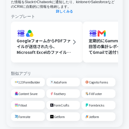
た情報をSlackやChatworkに通知したり、kintoneやSalesforceなど
のCRMに自動的に情報を格納します。
詳しくみる
テンプレート
GoogleフォームからPDFファ
定期的にGammaで
イルが送信されたら、
回答の集計レポート
Microsoft Excelのファイルに
てGmailで送付する
変換しGoogle Driveに格納す
る
類似アプリ
123FormBuilder
AidaForm
Cognito Forms
Content Snare
Feathery
FillFaster
Fillout
FormCrafts
Formbricks
Formsite
Getform
Jotform