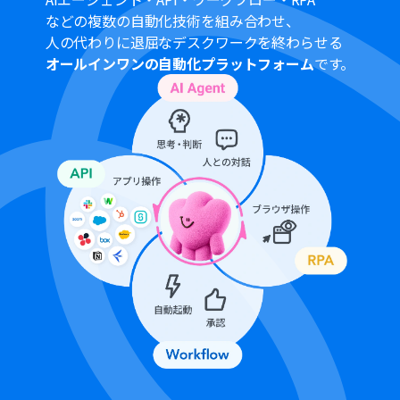
間隔を選択できます。
などの複数の自動化技術を組み合わせ、
プランによって最短の起動間隔が異なりますので、ご注意
人の代わりに退屈なデスクワークを終わらせる
ください。
オールインワンの自動化プラットフォーム
です。
Googleフォームをトリガーとして使用した際の回答内容
を取得する方法は「
Googleフォームトリガーで、回答内
容を取得する方法
」を参照ください。