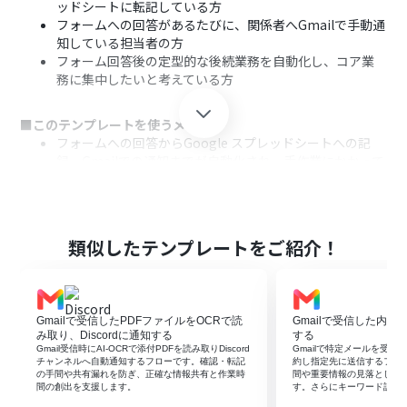
ッドシートに転記している方
フォームへの回答があるたびに、関係者へGmailで手動通
知している担当者の方
フォーム回答後の定型的な後続業務を自動化し、コア業
務に集中したいと考えている方
■このテンプレートを使うメリット
フォームへの回答からGoogle スプレッドシートへの記
録、Gmailでの通知までが自動化され、手作業にかかって
いた時間を短縮できます。
手作業によるデータの転記ミスや、関係者への通知漏れ
などのヒューマンエラーを防ぎ、業務の正確性を高めま
す。
類似したテンプレートをご紹介！
■フローボットの流れ
はじめに、Googleフォーム、Google スプレッドシー
ト、GmailをYoomと連携します。
Gmailで受信したPDFファイルをOCRで読
Gmailで受信した内容
次に、トリガーでGoogleフォームを選択し、「フォーム
み取り、Discordに通知する
する
に回答が送信されたら」というアクションを設定します。
Gmail受信時にAI-OCRで添付PDFを読み取りDiscord
Gmailで特定メールを受信し
チャンネルへ自動通知するフローです。確認・転記
約し指定先に送信するフロ
続いて、オペレーションでGoogle スプレッドシートの
の手間や共有漏れを防ぎ、正確な情報共有と作業時
間や重要情報の見落としを
「レコードを追加する」アクションを設定し、フォームの
間の創出を支援します。
す。さらにキーワード設定
回答内容を記録します。