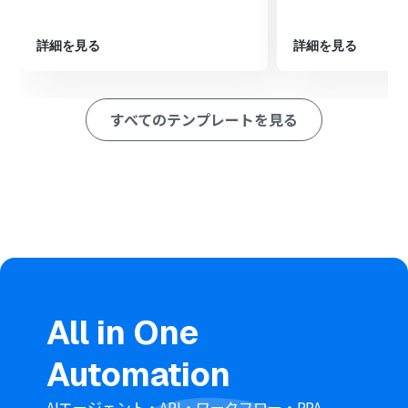
最後に、オペレーションでGmailの「メールを送る」アク
ションを設定し、関係者へ通知メールを自動で送信しま
詳細を見る
詳細を見る
す。
※「トリガー」：フロー起動のきっかけとなるアクション、「オ
ペレーション」：トリガー起動後、フロー内で処理を行うアク
すべてのテンプレートを見る
ション
■このワークフローのカスタムポイント
Googleフォームのトリガー設定では、対象としたいフォ
ームのIDを任意で設定してください。
Google スプレッドシートへのレコード追加アクションで
は、任意のシートIDやタブ名を指定して、書き込み先を自
由に設定できます。
Gmailでのメール送信アクションでは、通知先のメールア
ドレスを任意で設定できるほか、件名や本文にフォーム
の回答内容を変数として差し込むことも可能です。
All in One
■注意事項
Automation
Googleフォーム、Google スプレッドシート、Gmailの
それぞれとYoomを連携してください。
トリガーは5分、10分、15分、30分、60分の間隔で起動
AIエージェント・API・ワークフロー・RPA