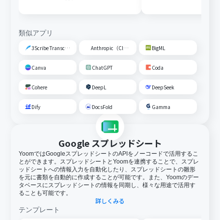
類似アプリ
3Scribe Transcription
Anthropic（Claude）
BigML
Canva
ChatGPT
Coda
Cohere
DeepL
DeepSeek
Dify
DocsFold
Gamma
Google スプレッドシート
YoomではGoogleスプレッドシートのAPIをノーコードで活用するこ
とができます。スプレッドシートとYoomを連携することで、スプレ
ッドシートへの情報入力を自動化したり、スプレッドシートの雛形
を元に書類を自動的に作成することが可能です。また、Yoomのデー
タベースにスプレッドシートの情報を同期し、様々な用途で活用す
ることも可能です。
詳しくみる
テンプレート