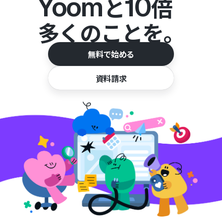
Yoom
10
と
倍
多くのことを。
無料で始める
資料請求