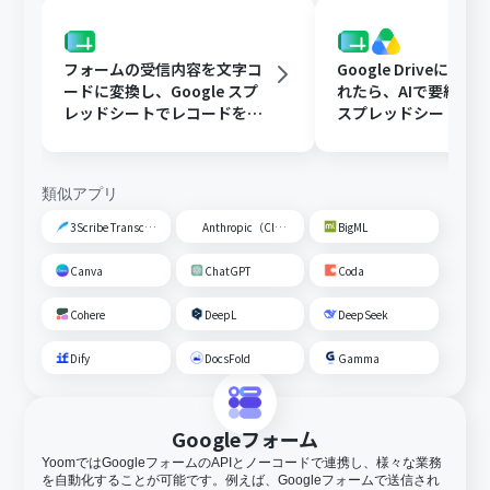
フォームの受信内容を文字コ
Google Driveに文
ードに変換し、Google スプ
れたら、AIで要約してG
レッドシートでレコードを追
スプレッドシートの
加する
トに追加する
類似アプリ
3Scribe Transcription
Anthropic（Claude）
BigML
Canva
ChatGPT
Coda
Cohere
DeepL
DeepSeek
Dify
DocsFold
Gamma
Googleフォーム
YoomではGoogleフォームのAPIとノーコードで連携し、様々な業務
を自動化することが可能です。例えば、Googleフォームで送信され