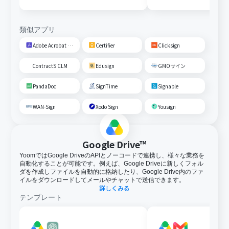
に共有する
類似アプリ
Adobe Acrobat Sign
Certifier
Clicksign
ContractS CLM
Edusign
GMOサイン
PandaDoc
SignTime
Signable
WAN-Sign
Xodo Sign
Yousign
Google Drive™
YoomではGoogle DriveのAPIとノーコードで連携し、様々な業務を
自動化することが可能です。例えば、Google Driveに新しくフォル
ダを作成しファイルを自動的に格納したり、Google Drive内のファ
イルをダウンロードしてメールやチャットで送信できます。
詳しくみる
テンプレート