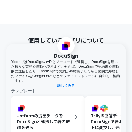
使用しているアプリについて
DocuSign
YoomではDocuSignのAPIとノーコードで連携し、DocuSignを用い
た様々な業務を自動化できます。例えば、DocuSignで契約書を自動
的に送信したり、DocuSignで契約が締結完了したら自動的に締結し
たファイルをGoogleDriveなどのファイルストレージに自動的に格納
します。
詳しくみる
テンプレート
Jotformの提出データを
Tallyの回答データを
DocuSignと連携して署名依
DocuSignで署名ド
頼を送る
トに変換し、完了後