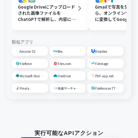
Google Driveにアップロード
Gmailで写真を受け
された画像ファイルを
ら、オンラインツール
ChatGPTで解析し、内容に応
に変換してGoogle Dr
じたフォルダに移動する
存する
類似アプリ
Amazon S3
Box
Dropbox
Fileforce
Files.com
Filestage
Microsoft SharePoint
OneDrive
PDF-app.net
Pinata
快速サーチャーGX
Fileforce on TTS Cloud
実行可能なAPIアクション