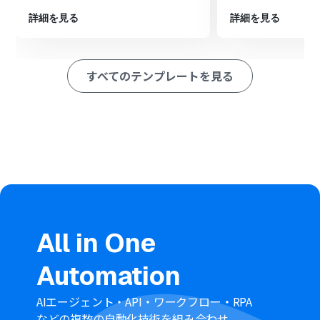
※「トリガー」：フロー起動のきっかけとなるアクション、「オ
詳細を見る
詳細を見る
ペレーション」：トリガー起動後、フロー内で処理を行うアク
ション
すべてのテンプレートを見る
■このワークフローのカスタムポイント
DocuSignのトリガー設定では、通知の対象となるアカウ
ントIDやエンベロープIDを任意で設定してください。
Google Driveにファイルをアップロードするアクション
では、格納先のフォルダIDや保存する際のファイル名を
任意で設定してください。
■注意事項
DocuSign、Google DriveのそれぞれとYoomを連携して
ください。
ダウンロード可能なファイル容量は最大300MBまでで
All in One
す。アプリの仕様によっては300MB未満になる可能性が
あるので、ご注意ください。
Automation
トリガー、各オペレーションでの取り扱い可能なファイ
ル容量の詳細は「
ファイルの容量制限について
」をご参
照ください。
AIエージェント・API・ワークフロー・RPA
などの複数の自動化技術を組み合わせ、