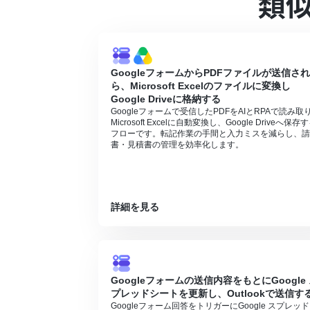
類
Googleフォーム、Google Driveのそ
Googleフォームをトリガーとして使用し
トリガーは5分、10分、15分、30分、6
プランによって最短の起動間隔が異なりま
ダウンロード可能なファイル容量は最大30
GoogleフォームからPDFファイルが送信さ
トリガー、各オペレーションでファイルを
ら、Microsoft Excelのファイルに変換し
Google Driveに格納する
Googleフォームで受信したPDFをAIとRPAで読み取
Microsoft Excelに自動変換し、Google Driveへ保存
フローです。転記作業の手間と入力ミスを減らし、請
書・見積書の管理を効率化します。
詳細を見る
Googleフォームの送信内容をもとにGoogle
プレッドシートを更新し、Outlookで送信す
Googleフォーム回答をトリガーにGoogle スプレッ