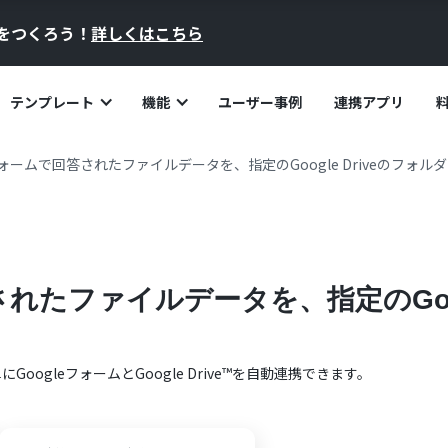
員をつくろう！
詳しくはこちら
テンプレート
機能
ユーザー事例
連携アプリ
eフォームで回答されたファイルデータを、指定のGoogle Driveのフォル
されたファイルデータを、指定のGoog
単に
Googleフォーム
と
Google Drive™
を自動連携できます。