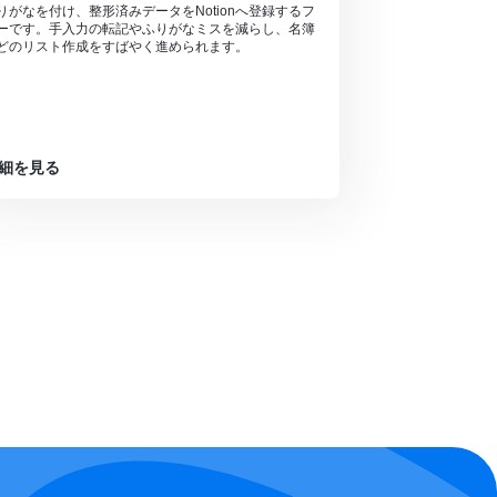
りがなを付け、整形済みデータをNotionへ登録するフ
ーです。手入力の転記やふりがなミスを減らし、名簿
どのリスト作成をすばやく進められます。
細を見る