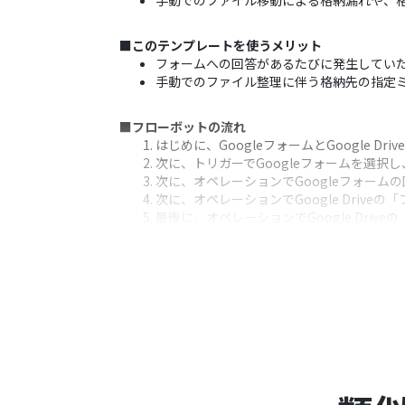
手動でのファイル移動による格納漏れや、
■このテンプレートを使うメリット
フォームへの回答があるたびに発生してい
手動でのファイル整理に伴う格納先の指定
■フローボットの流れ
はじめに、GoogleフォームとGoogle Dr
次に、トリガーでGoogleフォームを選
次に、オペレーションでGoogleフォーム
次に、オペレーションでGoogle Dri
最後に、オペレーションでGoogle Dr
す。
※「トリガー」：フロー起動のきっかけとなるア
■このワークフローのカスタムポイント
Googleフォームのトリガーでは、自動
Google Driveでダウンロードする
Google Driveへファイルをアップロ
■注意事項