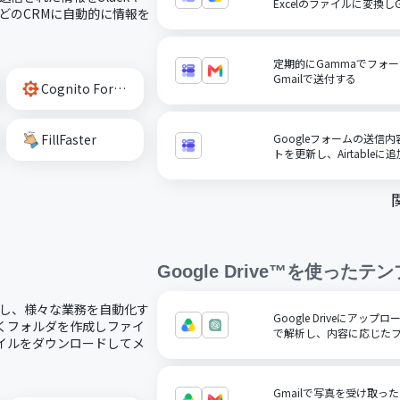
Excelのファイルに変換しGo
rceなどのCRMに自動的に情報を
定期的にGammaでフォ
Gmailで送付する
Cognito Forms
FillFaster
Googleフォームの送信内
トを更新し、Airtableに
Google Drive™
を使ったテン
で連携し、様々な業務を自動化す
Google Driveにアッ
新しくフォルダを作成しファイ
で解析し、内容に応じた
ファイルをダウンロードしてメ
Gmailで写真を受け取っ