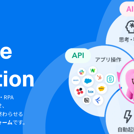
ne
ion
・RPA
せ、
終わらせる
ォーム
です。