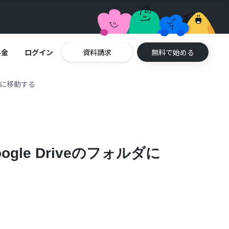
料金
ログイン
資料請求
無料で始める
ダに移動する
le Driveのフォルダに