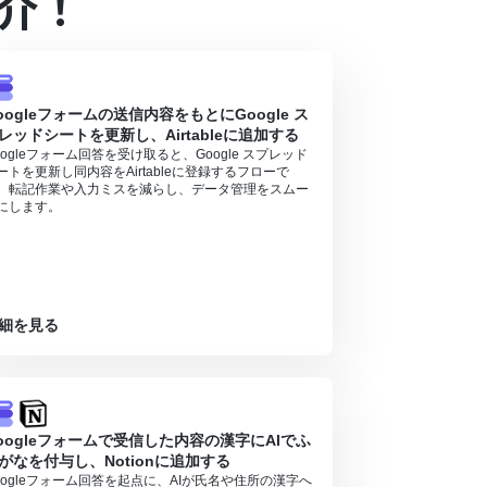
介！
容を取得する方法
」を参照ください。
るので、ご注意ください。
oogleフォームの送信内容をもとにGoogle ス
レッドシートを更新し、Airtableに追加する
oogleフォーム回答を受け取ると、Google スプレッド
ートを更新し同内容をAirtableに登録するフローで
。転記作業や入力ミスを減らし、データ管理をスムー
にします。
細を見る
oogleフォームで受信した内容の漢字にAIでふ
がなを付与し、Notionに追加する
oogleフォーム回答を起点に、AIが氏名や住所の漢字へ