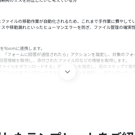
格納先のミスを防止したいと考えている方
たファイルの移動作業が自動化されるため、これまで手作業に費やして
ミスや移動漏れといったヒューマンエラーを防ぎ、ファイル管理の確実
iveをYoomに連携します。
択し、「フォームに回答が送信されたら」アクションを設定し、対象のフォ
の回答情報を取得し、添付されたファイルIDなどの情報を取得します。
veの「ファイルをダウンロードする」アクションを設定し、前のステップで
iveの「ファイルをアップロードする」アクションを設定し、ダウンロー
クション、「オペレーション」：トリガー起動後、フロー内で処理を行
化の対象としたい任意のフォームを指定することが可能です。
ファイルは、前のステップで取得したフォームの回答情報から変数としてファイ
ードする際は、保存先のフォルダIDなどを任意で指定できます。