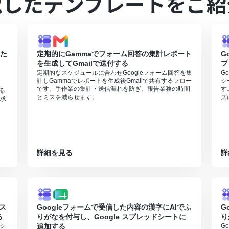
似したテンプレートをご紹
れぞれとYoomを連携してください。
た際の回答内容を取得する方法は「
Googleフォームトリガーで、回答内
0分の間隔で起動間隔を選択できます。
すので、ご注意ください。
0MBまでです。アプリの仕様によっては300MB未満になる可能性があ
れた
定期的にGammaでフォーム回答の集計レポート
G
使用する際は、「
ファイルの容量制限について
」をご参照ください。
を生成してGmailで送付する
プ
定期的なスケジュールに合わせGoogleフォーム回答を集
G
計しGammaでレポートを生成後Gmailで共有するフロー
シ
り
です。手作業の集計・送信漏れを防ぎ、報告業務の時間
す
する
とミスを減らせます。
ズ
求
詳細を見る
詳
 ス
Googleフォームで受信した内容の漢字にAIでふ
G
る
りがなを付与し、Google スプレッドシートに
り
ドシ
追加する
G