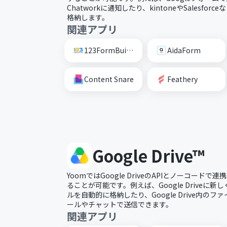
Chatworkに通知したり、kintoneやSalesfo
格納します。
関連アプリ
123FormBuilder
AidaForm
Content Snare
Feathery
Google Drive™
YoomではGoogle DriveのAPIとノーコード
ることが可能です。例えば、Google Driveに
ルを自動的に格納したり、Google Drive内の
ールやチャットで送信できます。
関連アプリ