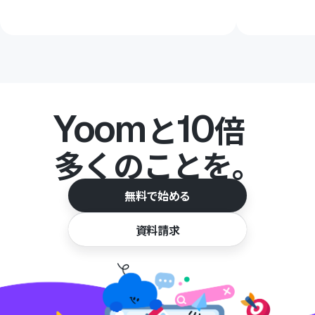
Yoom
10
と
倍
多くのことを。
無料で始める
資料請求