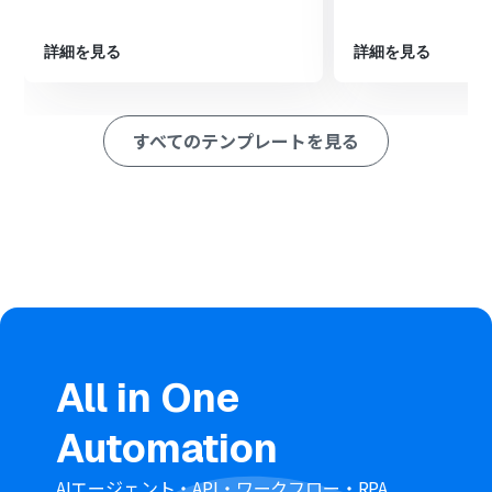
クションを設定し、取得した電話番号を宛先としてメッ
セージを送信します。
詳細を見る
詳細を見る
※「トリガー」：フロー起動のきっかけとなるアクション、「オ
ペレーション」：トリガー起動後、フロー内で処理を行うアク
ション
すべてのテンプレートを見る
■このワークフローのカスタムポイント
SMSLINKでSMSを送信する設定では、送信先の電話番号
として、kintoneから取得したレコードの電話番号フィー
ルドを指定してください。
SMSのメッセージ本文は、固定のテキストだけでなく、
kintoneから取得した顧客名などの情報を変数として組み
合わせ、パーソナライズされた内容を送信することが可
能です。
■注意事項
All in One
kintone、SMSLINKのそれぞれとYoomを連携してくださ
い。
Automation
Chrome拡張機能を使用したトリガーを使用することで、
Googleドキュメント上から直接トリガーを起動させるこ
とができます。
AIエージェント・API・ワークフロー・RPA