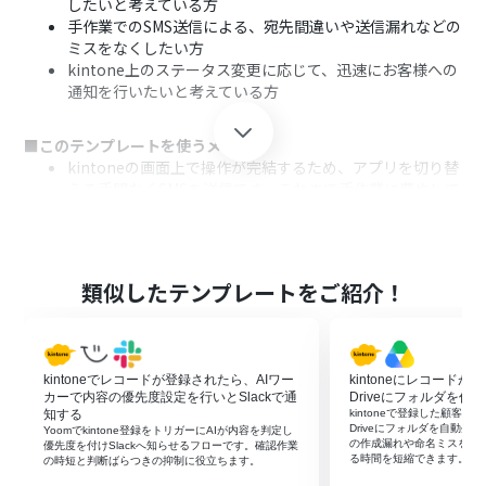
したいと考えている方
手作業でのSMS送信による、宛先間違いや送信漏れなどの
ミスをなくしたい方
kintone上のステータス変更に応じて、迅速にお客様への
通知を行いたいと考えている方
■このテンプレートを使うメリット
kintoneの画面上で操作が完結するため、アプリを切り替
える手間なくSMSを送信でき、これまで手作業に費やして
いた連絡時間を短縮できます。
kintoneのレコード情報を基にSMSを送信するため、電話
番号の転記ミスといったヒューマンエラーを防ぎ、確実な
情報伝達に繋がります。
類似したテンプレートをご紹介！
■フローボットの流れ
はじめに、kintoneとSMSLINKをYoomと連携します。
次に、トリガーでkintoneを選択し、「レコード詳細ペー
kintoneでレコードが登録されたら、AIワー
kintoneにレコードが登
ジから起動」を設定します。
カーで内容の優先度設定を行いとSlackで通
Driveにフォルダを作成
続いて、オペレーションでkintoneの「レコードを取得す
知する
kintoneで登録した顧客・案
Driveにフォルダを自動生
Yoomでkintone登録をトリガーにAIが内容を判定し
る」アクションを設定し、トリガーで指定したレコードの
の作成漏れや命名ミスを抑
優先度を付けSlackへ知らせるフローです。確認作業
情報を取得します。
る時間を短縮できます。
の時短と判断ばらつきの抑制に役立ちます。
最後に、オペレーションでSMSLINKの「SMSを送信」ア