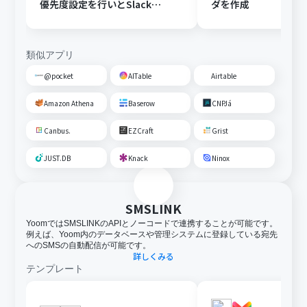
優先度設定を行いとSlackで
ダを作成
通知する
類似アプリ
@pocket
AITable
Airtable
Amazon Athena
Baserow
CNPJá
Canbus.
EZCraft
Grist
JUST.DB
Knack
Ninox
SMSLINK
YoomではSMSLINKのAPIとノーコードで連携することが可能です。
例えば、Yoom内のデータベースや管理システムに登録している宛先
へのSMSの自動配信が可能です。
詳しくみる
テンプレート