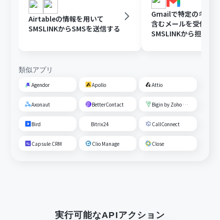
Gmailで特定のキー
Airtableの情報を用いて
含むメールを受信し
SMSLINKからSMSを送信する
SMSLINKから担当者
送信する
類似アプリ
Agendor
Apollo
Attio
Axonaut
BetterContact
Bigin by Zoho CRM
Bird
Bitrix24
CallConnect
Capsule CRM
Clio Manage
Close
実行可能なAPIアクション