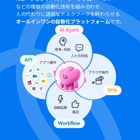
Chrome拡張機能を使ったトリガーの設定方法は
などの複数の自動化技術を組み合わせ、
「
Chrome拡張機能を使ったトリガーの設定方法
」をご参
人の代わりに退屈なデスクワークを終わらせる
照ください。
オールインワンの自動化プラットフォーム
です。