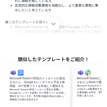
れに課題を感じている方
定型的な情報収集業務を自動化し、より重要な業務に集
中したいと考えている方
■このテンプレートを使うメリット
Microsoft Teamsへの投稿が自動でGoogle スプレッドシ
ートに記録されるため、これまで手作業で行っていた転記
業務の時間を短縮できます。
手作業によるデータ転記が不要になるため、コピー＆ペ
ーストの際の入力間違いや記録漏れといったヒューマンエ
ラーの発生を防ぎます。
類似したテンプレートをご紹介！
■フローボットの流れ
はじめに、Microsoft TeamsとGoogle スプレッドシート
をYoomと連携します。
次に、トリガーでMicrosoft Teamsを選択し、「チャネ
Microsoft Teamsで特定のメッセージが送信
Microsoft Team
ルにメッセージが送信されたら」というアクションを設定
されたら、Googleカレンダーから予定を取
されたらSlackで通知
します。
得後、AIで営業リストを作成して通知する
Microsoft Teamsの
らSlackへ自動通知する
Microsoft Teamsの特定メッセージ受信を契機に
次に、オペレーションでOCR機能を選択し、「テキスト
や通知漏れを防ぎ、部門間
Googleカレンダーを参照しAIで営業リストを作成し
からデータを抽出する」アクションで、投稿されたメッセ
円滑に保てます。
通知するフローです。手作業の確認や転記を減らし
情報抜けや遅れを防ぎます。
ージ本文から必要な情報だけを抽出します。
最後に、オペレーションでGoogle スプレッドシートを選