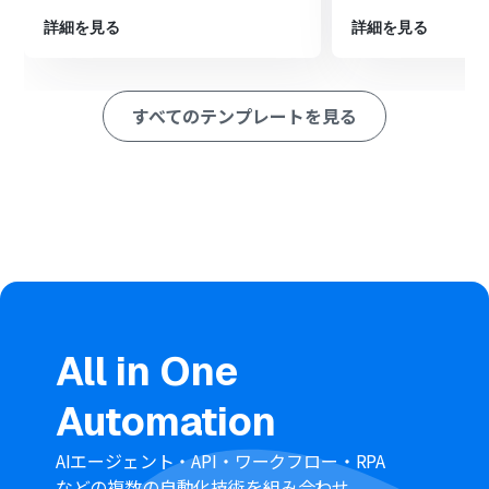
択し、「レコードを追加する」アクションで、抽出したデ
詳細を見る
詳細を見る
ータを指定のシートに追加するよう設定します。
※「トリガー」：フロー起動のきっかけとなるアクション、「オ
ペレーション」：トリガー起動後、フロー内で処理を行うアク
すべてのテンプレートを見る
ション
■このワークフローのカスタムポイント
Microsoft Teamsのトリガー設定では、どのチームのど
のチャネルの投稿を対象にするかを、チームIDとチャネ
ルIDで指定してください。また、トリガーの起動間隔も
任意で設定が可能です。
OCR機能では、Teamsの投稿内容からどの部分のテキス
トを、どのような項目名で抽出するかを任意で設定でき
ます。対象のテキストには前のステップで取得したアウト
プット（投稿内容）を指定します。
Google スプレッドシートへの追加アクションでは、どの
All in One
スプレッドシートのどのシート（タブ）にデータを追加
するかを指定し、各列にどのデータを追加するかを設定
Automation
してください。
AIエージェント・API・ワークフロー・RPA
■注意事項
などの複数の自動化技術を組み合わせ、