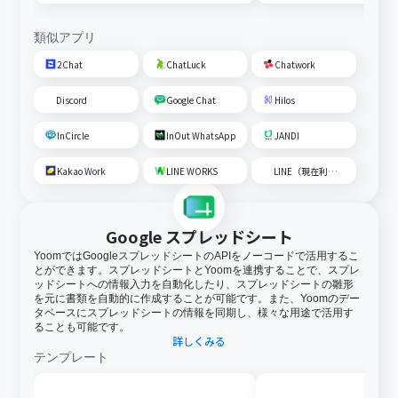
成して通知する
類似アプリ
2Chat
ChatLuck
Chatwork
Discord
Google Chat
Hilos
InCircle
InOut WhatsApp
JANDI
Kakao Work
LINE WORKS
LINE（現在利用不可）
Google スプレッドシート
YoomではGoogleスプレッドシートのAPIをノーコードで活用するこ
とができます。スプレッドシートとYoomを連携することで、スプレ
ッドシートへの情報入力を自動化したり、スプレッドシートの雛形
を元に書類を自動的に作成することが可能です。また、Yoomのデー
タベースにスプレッドシートの情報を同期し、様々な用途で活用す
ることも可能です。
詳しくみる
テンプレート