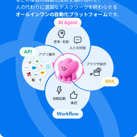
Microsoft Teams、Google スプレッドシートのそれぞれ
人の代わりに退屈なデスクワークを終わらせる
とYoomを連携してください。
オールインワンの自動化プラットフォーム
です。
Microsoft365（旧Office365）には、家庭向けプランと一
般法人向けプラン（Microsoft365 Business）があり、一
般法人向けプランに加入していない場合には認証に失敗
する可能性があります
トリガーは5分、10分、15分、30分、60分の間隔で起動
間隔を選択できます。
プランによって最短の起動間隔が異なりますので、ご注意
ください。