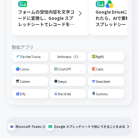
フォームの受信内容を文字コ
Google Driveに文
ードに変換し、Google スプ
れたら、AIで要約してG
レッドシートでレコードを追
スプレッドシートの
加する
トに追加する
類似アプリ
3Scribe Transcription
Anthropic（Claude）
BigML
Canva
ChatGPT
Coda
Cohere
DeepL
DeepSeek
Dify
DocsFold
Gamma
×
Microsoft Teams
Google スプレッドシート
で他にできることをみる