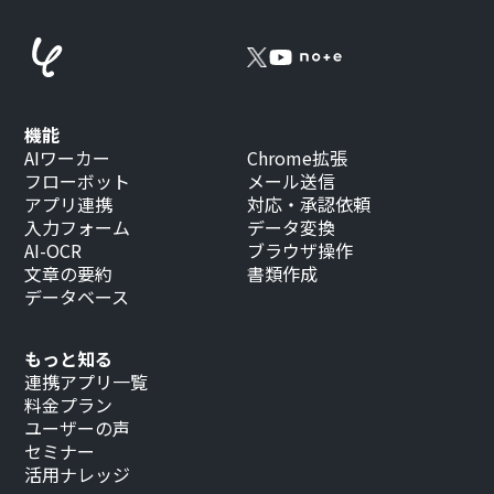
機能
AIワーカー
Chrome拡張
フローボット
メール送信
アプリ連携
対応・承認依頼
入力フォーム
データ変換
AI-OCR
ブラウザ操作
文章の要約
書類作成
データベース
もっと知る
連携アプリ一覧
料金プラン
ユーザーの声
セミナー
活用ナレッジ