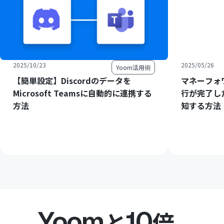
2025/10/23
2025/05/26
Yoom活用術
【簡単設定】Discordのデータを
マネーフォ
Microsoft Teamsに自動的に連携する
行が完了したら
方法
知する方法
Yoom
10
と
倍