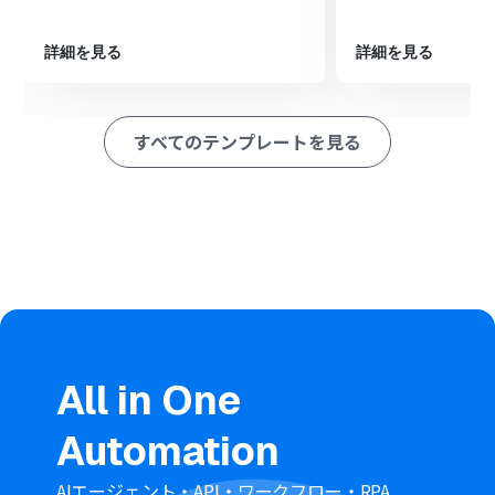
ション
■このワークフローのカスタムポイント
詳細を見る
詳細を見る
「コンタクトを作成」では、各項目に対して、トリガーで
取得したAirtableの顧客情報を変数として引用・設定でき
ます。
すべてのテンプレートを見る
■注意事項
AirtableとIntercomをYoomと連携してください。
Intercomのマイアプリ連携方法は
こちら
をご参照くださ
い。
Chrome拡張機能を使ったトリガーの設定方法は
こちら
を
ご参照ください。
All in One
Automation
AIエージェント・API・ワークフロー・RPA