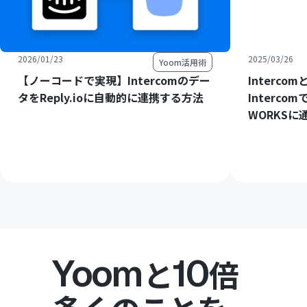
2026/01/23
2025/03/26
Yoom活用術
【ノーコードで実現】Intercomのデー
Interco
タをReply.ioに自動的に連携する方法
Interc
WORKSに
Yoom
10
と
倍