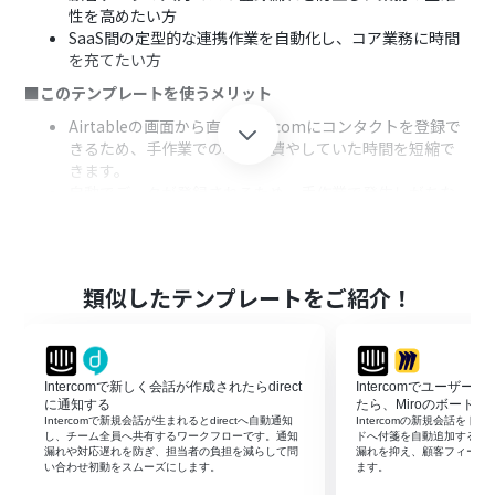
性を高めたい方
SaaS間の定型的な連携作業を自動化し、コア業務に時間
を充てたい方
■このテンプレートを使うメリット
Airtableの画面から直接Intercomにコンタクトを登録で
きるため、手作業での転記に費やしていた時間を短縮で
きます。
自動でデータが登録されるため、手作業で発生しがちな
入力間違いや登録漏れといったヒューマンエラーのリス
ク軽減に繋がります。
■フローボットの流れ
類似したテンプレートをご紹介！
はじめに、AirtableとIntercomをYoomと連携します。
次に、Chrome拡張機能トリガーを選択し、Airtableのレ
コード詳細ページでフローボットを起動できるように設
定します。
Intercomで新しく会話が作成されたらdirect
Intercomでユーザ
最後に、オペレーションでIntercomの「コンタクトを作
に通知する
たら、Miroのボード
成」アクションを設定し、Airtableから取得した情報を紐
Intercomで新規会話が生まれるとdirectへ自動通知
Intercomの新規会話をトリ
付けます。
し、チーム全員へ共有するワークフローです。通知
ドへ付箋を自動追加するフ
漏れや対応遅れを防ぎ、担当者の負担を減らして問
漏れを抑え、顧客フィード
※「トリガー」：フロー起動のきっかけとなるアクション、「オ
い合わせ初動をスムーズにします。
ます。
ペレーション」：トリガー起動後、フロー内で処理を行うアク