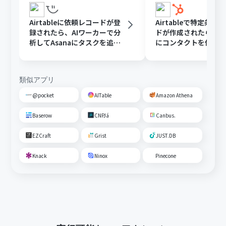
Airtableに依頼レコードが登
Airtableで特定条件
録されたら、AIワーカーで分
ドが作成されたら、Hu
析してAsanaにタスクを追加
にコンタクトを作成
する
類似アプリ
@pocket
AITable
Amazon Athena
Baserow
CNPJá
Canbus.
EZCraft
Grist
JUST.DB
Knack
Ninox
Pinecone