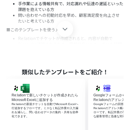
手作業による情報共有で、対応漏れや伝達の遅延といった
課題を抱えている方
問い合わせへの初動対応を早め、顧客満足度を向上させ
たいと考えている方
■このテンプレートを使うメリット
Re:lationでチケットが作成されると、内容が自動で
Discordに通知されるため、情報共有にかかっていた時間
を削減し、コア業務に集中できます。
手動での通知作業が不要になることで、連絡漏れや内容の
転記ミスといったヒューマンエラーを防ぎ、確実な情報伝
達を実現します。
類似したテンプレートをご紹介！
■フローボットの流れ
はじめに、Re:lationとDiscordをYoomと連携します。
次に、トリガーでRe:lationを選択し、「新たにチケット
Re:lationで新しいチケットが作成されたら
Googleフォームか
が作成されたら」を設定します。
Microsoft Excelに追加する
Re:lationのアドレ
続いて、オペレーションでRe:lationの「チケットの詳細
Re:lationの新規チケットを自動でMicrosoft Excelへ
Googleフォームの回答送
情報を取得」を設定し、トリガーとなったチケットの情
行追加するフローです。ミスなく転記作業や入力漏
Re:lationのアドレス帳
れを減らし、問い合わせデータの集約・共有を効率
ローです。転記作業の手間
報を取得します。
化できます。
な顧客管理と迅速な対応を
最後に、オペレーションでDiscordの「メッセージを送
信」を設定し、取得したチケット情報を任意のチャンネ