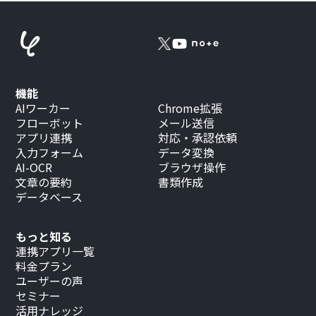
機能
AIワーカー
Chrome拡張
フローボット
メール送信
アプリ連携
対応・承認依頼
入力フォーム
データ変換
AI-OCR
ブラウザ操作
文章の要約
書類作成
データベース
もっと知る
連携アプリ一覧
料金プラン
ユーザーの声
セミナー
活用ナレッジ