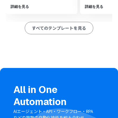
ルに通知するように設定します。
詳細を見る
詳細を見る
※「トリガー」：フロー起動のきっかけとなるアクション、「オ
ペレーション」：トリガー起動後、フロー内で処理を行うアク
ション
すべてのテンプレートを見る
■このワークフローのカスタムポイント
Re:lationのトリガー設定では、通知の対象としたいアカ
ウントのサブドメインや受信箱IDを任意で設定してくだ
さい。
Discordへの通知メッセージには、固定のテキストだけで
なく、前段のオペレーションで取得したチケットの件名
や担当者などの情報を自由に組み込んで送信できます。
■注意事項
Re:lationとDiscordのそれぞれとYoomを連携してくださ
い。
All in One
トリガーは5分、10分、15分、30分、60分の間隔で起動
間隔を選択できます。
Automation
プランによって最短の起動間隔が異なりますので、ご注意
ください。
AIエージェント・API・ワークフロー・RPA
などの複数の自動化技術を組み合わせ、