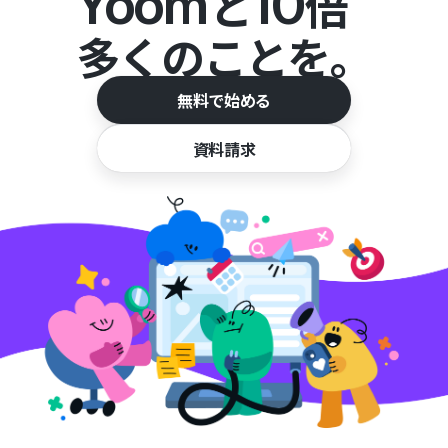
Yoom
10
と
倍
多くのことを。
無料で始める
資料請求