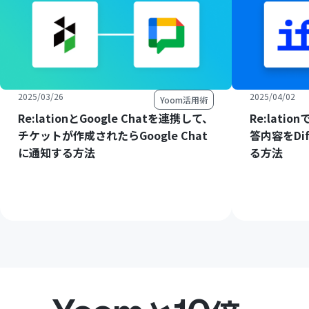
2025/03/26
2025/04/02
Yoom活用術
Re:lationとGoogle Chatを連携して、
Re:lat
チケットが作成されたらGoogle Chat
答内容をDi
に通知する方法
る方法