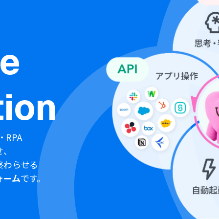
ne
ion
・RPA
せ、
終わらせる
ォーム
です。