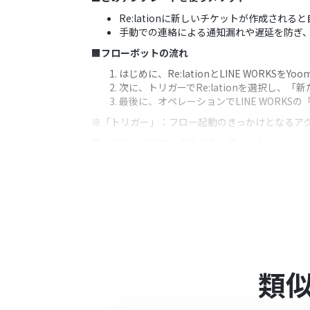
Re:lationに新しいチケットが作成さ
手動での連絡による通知漏れや遅延を防ぎ
■フローボットの流れ
はじめに、Re:lationとLINE WORKSをY
次に、トリガーでRe:lationを選択し
最後に、オペレーションでLINE WORK
※「トリガー」：フロー起動のきっかけとなるア
■このワークフローのカスタムポイント
LINE WORKSでメッセージを送信する
通知するメッセージには、固定のテキストだけ
■注意事項
Re:lationとLINE WORKSのそれぞれと
トリガーは5分、10分、15分、30分、6
プランによって最短の起動間隔が異なりま
LINE WORKSのマイアプリ登録方法の詳細
類