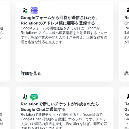
Googleフォームから回答が送信されたら、
R
Re:lationのアドレス帳に顧客を登録する
C
行追
Googleフォームの回答送信をきっかけに、Yoomが
R
ら
Re:lationのアドレス帳へ顧客情報を自動登録するフロー
動
。
です。転記作業の手間と入力ミスを抑え、正確な顧客管
れ
理と迅速な対応を支えます。
が
詳細を見る
詳
Re:lationで新しいチケットが作成されたら
R
Google Chatに通知する
G
得
Re:lationで新規チケットが発生すると、Yoom経由で
R
減
Google Chatへ詳細を自動通知するフローです。チャッ
G
対
ト入力や転記の負担を抑え、通知漏れを防ぎ、顧客対応
で
の初動をすばやくできます。
合