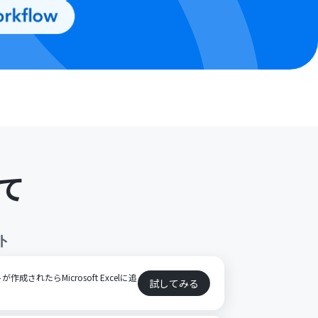
て
ト
が作成されたらMicrosoft Excelに追
試してみる