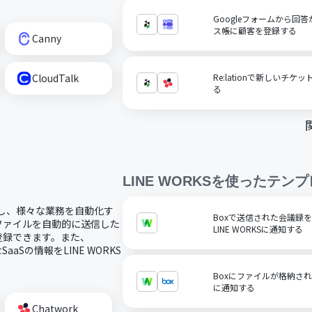
Googleフォームから回答が
ス帳に顧客を登録する
Canny
CloudTalk
Re:lationで新しいチケ
る
LINE WORKS
を使ったテンプ
連携し、様々な業務を自動化す
Boxで送信された会議録を
やファイルを自動的に送信した
LINE WORKSに通知する
に登録できます。また、
SaaSの情報をLINE WORKS
Boxにファイルが格納された
に通知する
Chatwork