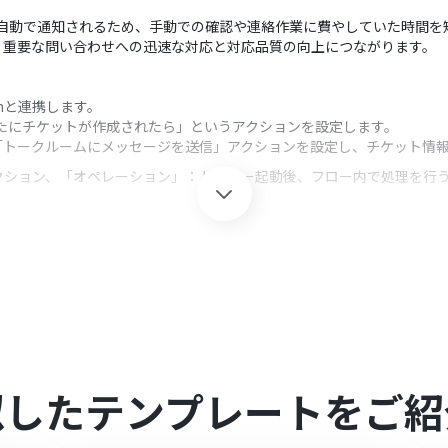
れると自動で通知されるため、手動での確認や連絡作業に費やしていた時間
、重要な問い合わせへの迅速な対応と対応品質の向上につながります。
oomと連携します。
、「新たにチケットが作成されたら」というアクションを設定します。
Sの「トークルームにメッセージを送信」アクションを設定し、チケット情
クション、「オペレーション」：トリガー起動後、フロー内で処理を行
アクションを設定する際に、通知を送りたいボットIDやトークルームIDを
でなく、Re:lationのトリガーで取得したチケットの件名や担当者
Yoomを連携してください。
0分の間隔で起動間隔を選択できます。
すので、ご注意ください。
は
こちら
をご覧ください。
似したテンプレートをご紹