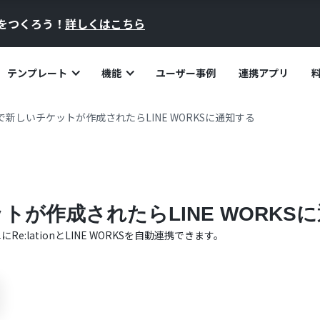
員をつくろう！
詳しくはこちら
テンプレート
機能
ユーザー事例
連携アプリ
ionで新しいチケットが作成されたらLINE WORKSに通知する
ケットが作成されたらLINE WORKS
単に
Re:lation
と
LINE WORKS
を自動連携できます。