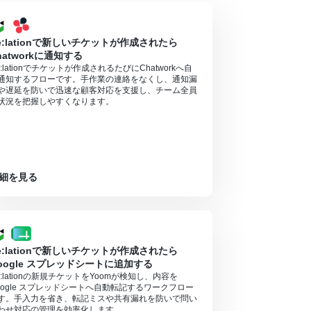
e:lationで新しいチケットが作成されたら
hatworkに通知する
e:lationでチケットが作成されるたびにChatworkへ自
通知するフローです。手作業の連絡をなくし、通知漏
や遅延を防いで迅速な顧客対応を支援し、チーム全員
状況を把握しやすくなります。
細を見る
e:lationで新しいチケットが作成されたら
oogle スプレッドシートに追加する
e:lationの新規チケットをYoomが検知し、内容を
oogle スプレッドシートへ自動転記するワークフロー
す。手入力を省き、転記ミスや共有漏れを防いで問い
わせ対応の管理を効率化します。