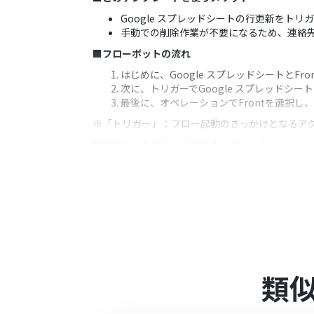
Google スプレッドシートの行更新をト
手動での削除作業が不要になるため、連絡
■フローボットの流れ
はじめに、Google スプレッドシートとFro
次に、トリガーでGoogle スプレッドシ
最後に、オペレーションでFrontを選択し、「
※「トリガー」：フロー起動のきっかけとなるア
■このワークフローのカスタムポイント
Google スプレッドシートのトリガー
また、監視したいセルのテーブル範囲（例：
■注意事項
Google スプレッドシートとFrontのそ
トリガーは5分、10分、15分、30分、6
プランによって最短の起動間隔が異なりま
類