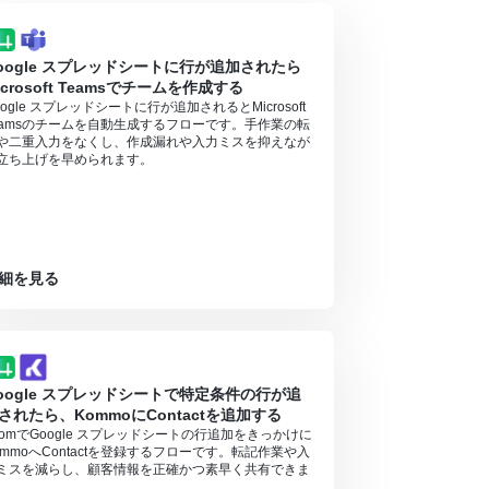
oogle スプレッドシートに行が追加されたら
icrosoft Teamsでチームを作成する
oogle スプレッドシートに行が追加されるとMicrosoft
eamsのチームを自動生成するフローです。手作業の転
や二重入力をなくし、作成漏れや入力ミスを抑えなが
立ち上げを早められます。
細を見る
oogle スプレッドシートで特定条件の行が追
されたら、KommoにContactを追加する
oomでGoogle スプレッドシートの行追加をきっかけに
ommoへContactを登録するフローです。転記作業や入
ミスを減らし、顧客情報を正確かつ素早く共有できま
。