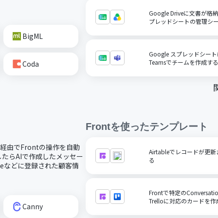
Google Driveに文書が
プレッドシートの管理シ
BigML
Google スプレッドシート
Teamsでチームを作成す
Coda
Front
を使ったテンプレート
I経由でFrontの操作を自動
Airtableでレコードが更新
したらAIで作成したメッセー
る
orceなどに登録された顧客情
Frontで特定のConversa
Trelloに対応のカードを
Canny