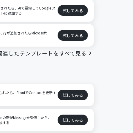
格納されたら、AIで要約してGoogle ス
試してみる
ートに追加する
に行が追加されたらMicrosoft
試してみる
る
関連したテンプレートをすべて見る
されたら、FrontでContactを更新す
試してみる
tionの新規Messageを受信したら、
試してみる
作成する