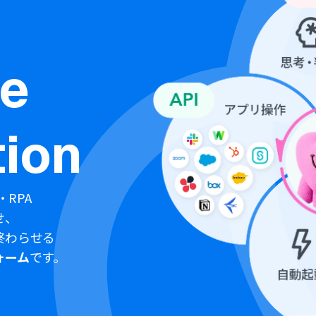
ne
ion
・RPA
せ、
終わらせる
ォーム
です。