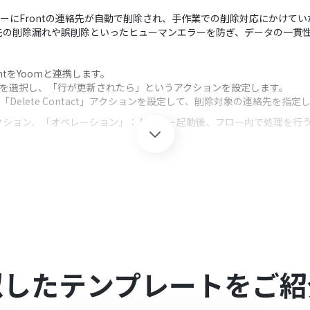
リガーにFrontの連絡先が自動で削除され、手作業での削除対応にかけて
先の削除漏れや誤削除といったヒューマンエラーを防ぎ、データの一貫
ntをYoomと連携します。
ートを選択し、「行が更新されたら」というアクションを設定します。
Delete Contact」アクションを設定して、削除対象の連絡先を指定
クション、「オペレーション」：トリガー起動後、フロー内で処理を行
設定で、連携の対象となるスプレッドシート、およびシートを任意で指定し
A1:C10など）を必要に応じて指定することで、より細やかな自動化設
れぞれとYoomを連携してください。
0分の間隔で起動間隔を選択できます。
すので、ご注意ください。
似したテンプレートをご紹