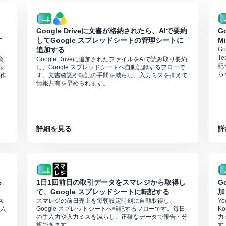
Google Driveに文書が格納されたら、AIで要約
G
す
してGoogle スプレッドシートの管理シートに
M
追加する
G
T
換
Google Driveに追加されたファイルをAIで読み取り要約
記
転
し、Google スプレッドシートへ自動記録するフローで
ら
作
す。文書確認や転記の手間を減らし、入力ミスを抑えて
情報共有を早められます。
詳細を見る
詳
ら
1日1回前日の取引データをスマレジから取得し
G
て、Google スプレッドシートに転記する
加
ス
スマレジの前日売上を毎朝設定時刻に自動取得し、
Y
入
Google スプレッドシートへ転記するフローです。毎日
K
の手入力や入力ミスを減らし、正確なデータで報告・分
力
析できます。
す