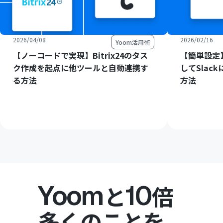
2026/04/08
2026/02/16
Yoom活用術
【ノーコードで実現】Bitrix24のタス
【簡単設定】
ク作成を起点に他ツールと自動連携す
してSlac
る方法
方法
Yoom
10
と
倍
多くのことを。