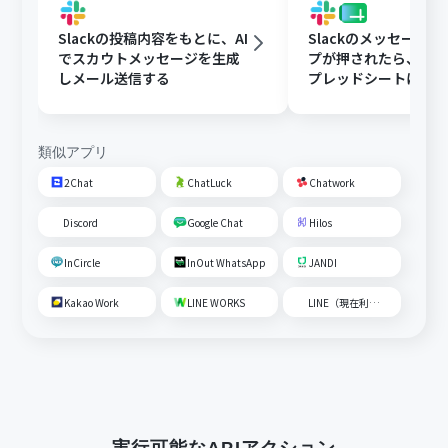
Slackの投稿内容をもとに、AI
Slackのメッセージ
でスカウトメッセージを生成
プが押されたら、Goog
しメール送信する
プレッドシートにメ
内容を追加する
類似アプリ
2Chat
ChatLuck
Chatwork
Discord
Google Chat
Hilos
InCircle
InOut WhatsApp
JANDI
Kakao Work
LINE WORKS
LINE（現在利用不可）