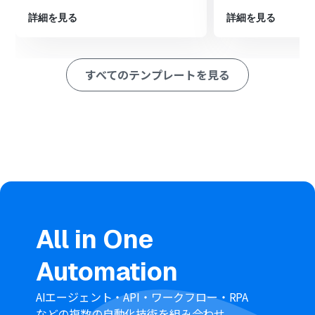
ション
詳細を見る
詳細を見る
■このワークフローのカスタムポイント
Slackの「チャンネルにメッセージを送る」アクションで
は、通知を送信したいチャンネルを任意で設定してくだ
すべてのテンプレートを見る
さい。
通知するメッセージ内容も自由にカスタマイズが可能で
す。Bitrix24から取得したリードの会社名や担当者名など
の情報を含めることで、より分かりやすい通知を作成でき
ます。
■注意事項
Bitrix24、SlackのそれぞれとYoomを連携してくださ
い。
トリガーは5分、10分、15分、30分、60分の間隔で起動
間隔を選択できます。
All in One
プランによって最短の起動間隔が異なりますので、ご注意
ください。
Automation
AIエージェント・API・ワークフロー・RPA
などの複数の自動化技術を組み合わせ、