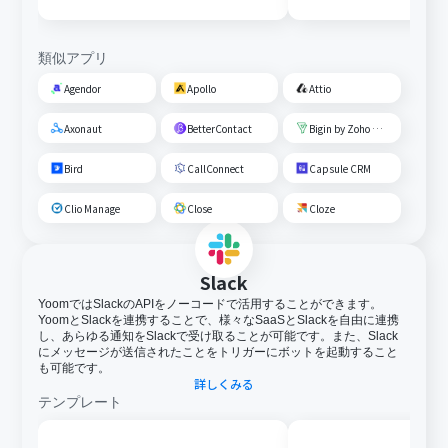
類似アプリ
Agendor
Apollo
Attio
Axonaut
BetterContact
Bigin by Zoho CRM
Bird
CallConnect
Capsule CRM
Clio Manage
Close
Cloze
Slack
YoomではSlackのAPIをノーコードで活用することができます。
YoomとSlackを連携することで、様々なSaaSとSlackを自由に連携
し、あらゆる通知をSlackで受け取ることが可能です。また、Slack
にメッセージが送信されたことをトリガーにボットを起動すること
も可能です。
詳しくみる
テンプレート