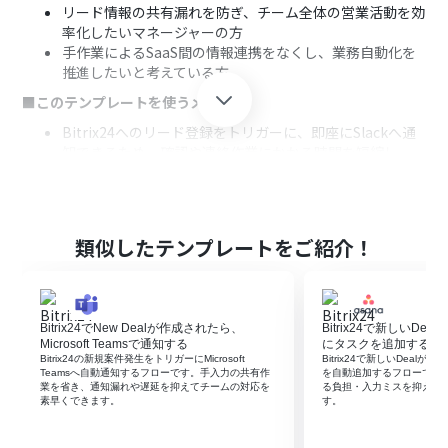
リード情報の共有漏れを防ぎ、チーム全体の営業活動を効
率化したいマネージャーの方
手作業によるSaaS間の情報連携をなくし、業務自動化を
推進したいと考えている方
■このテンプレートを使うメリット
Bitrix24へのリード登録をトリガーに、即座にSlackへ通
知できるため、確認や連絡作業にかかる時間を短縮し、
迅速な顧客対応を実現します。
手作業での情報共有で発生しがちな、転記ミスや通知漏
れといったヒューマンエラーを防ぎ、確実な情報連携を可
能にします。
類似したテンプレートをご紹介！
■フローボットの流れ
はじめに、Bitrix24とSlackをYoomと連携します。
次に、トリガーとしてBitrix24を選択し、「新しいリード
Bitrix24でNew Dealが作成されたら、
Bitrix24で新しいDea
が追加されたら」というアクションを設定します。
Microsoft Teamsで通知する
にタスクを追加する
最後に、オペレーションでSlackを選択し、「チャンネル
Bitrix24の新規案件発生をトリガーにMicrosoft
Bitrix24で新しいDealが
にメッセージを送る」アクションを設定し、リード情報を
Teamsへ自動通知するフローです。手入力の共有作
を自動追加するフローです
業を省き、通知漏れや遅延を抑えてチームの対応を
る負担・入力ミスを抑え、
指定のチャンネルに通知します。
素早くできます。
す。
※「トリガー」：フロー起動のきっかけとなるアクション、「オ
ペレーション」：トリガー起動後、フロー内で処理を行うアク