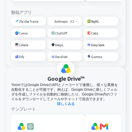
類似アプリ
3Scribe Transcription
Anthropic（Claude）
BigML
Canva
ChatGPT
Coda
Cohere
DeepL
DeepSeek
Dify
DocsFold
Gamma
Google Drive™
YoomではGoogle DriveのAPIとノーコードで連携し、様々な業務を
自動化することが可能です。例えば、Google Driveに新しくフォル
ダを作成しファイルを自動的に格納したり、Google Drive内のファ
イルをダウンロードしてメールやチャットで送信できます。
詳しくみる
テンプレート