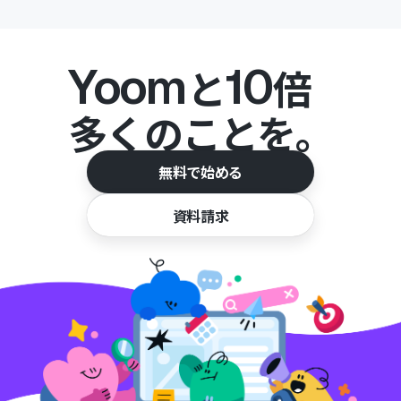
Yoom
10
と
倍
多くのことを。
無料で始める
資料請求