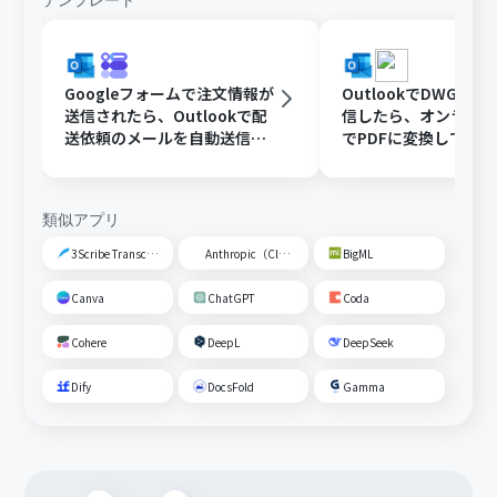
テンプレート
Googleフォームで注文情報が
OutlookでDWGフ
送信されたら、Outlookで配
信したら、オンライ
送依頼のメールを自動送信す
でPDFに変換してDisc
る
共有する
類似アプリ
3Scribe Transcription
Anthropic（Claude）
BigML
Canva
ChatGPT
Coda
Cohere
DeepL
DeepSeek
Dify
DocsFold
Gamma