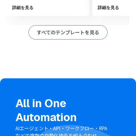
し、ファイルがアップロードされた旨を関係者に通知し
詳細を見る
詳細を見る
ます。
※「トリガー」：フロー起動のきっかけとなるアクション、「オ
ペレーション」：トリガー起動後、フロー内で処理を行うアク
すべてのテンプレートを見る
ション
■このワークフローのカスタムポイント
分岐機能では、どのような条件で処理を分岐させるかを
任意に設定・追加することが可能です。
Outlookでの通知は、通知先のメールアドレスを任意に設
定できます。また、本文には固定のテキストだけでなく、
受信したGmailの件名といった前段のステップで取得した
値を変数として埋め込むことも可能です。
■注意事項
All in One
Gmail、Google Drive、OutlookのそれぞれとYoomを連
携してください。
Automation
Microsoft365（旧Office365）には、家庭向けプランと一
般法人向けプラン（Microsoft365 Business）があり、一
般法人向けプランに加入していない場合には認証に失敗
AIエージェント・API・ワークフロー・RPA
する可能性があります。
などの複数の自動化技術を組み合わせ、