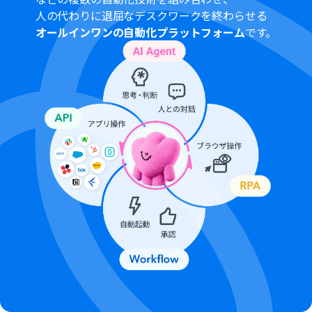
分岐はパーソナルプラン以上のプランでご利用いただけ
人の代わりに退屈なデスクワークを終わらせる
る機能（オペレーション）となっております。フリープラ
オールインワンの自動化プラットフォーム
です。
ンの場合は設定しているフローボットのオペレーション
はエラーとなりますので、ご注意ください。
パーソナルプランなどの有料プランは、2週間の無料トラ
イアルを行うことが可能です。無料トライアル中には制限
対象のアプリや機能（オペレーション）を使用すること
ができます。
トリガーは5分、10分、15分、30分、60分の間隔で起動
間隔を選択できます。
プランによって最短の起動間隔が異なりますので、ご注意
ください。
ダウンロード可能なファイル容量は最大300MBまでで
す。アプリの仕様によっては300MB未満になる可能性が
あるので、ご注意ください。
トリガー、各オペレーションでの取り扱い可能なファイ
ル容量の詳細は「
ファイルの容量制限について
」をご参
照ください。