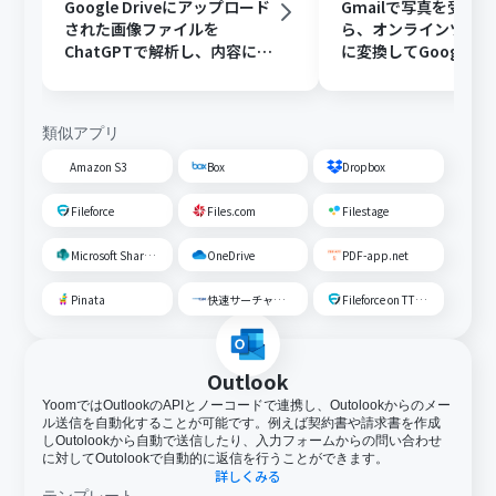
Google Driveにアップロード
Gmailで写真を受け
された画像ファイルを
ら、オンラインツール
ChatGPTで解析し、内容に応
に変換してGoogle Dr
じたフォルダに移動する
存する
類似アプリ
Amazon S3
Box
Dropbox
Fileforce
Files.com
Filestage
Microsoft SharePoint
OneDrive
PDF-app.net
Pinata
快速サーチャーGX
Fileforce on TTS Cloud
Outlook
YoomではOutlookのAPIとノーコードで連携し、Outolookからのメー
ル送信を自動化することが可能です。例えば契約書や請求書を作成
しOutolookから自動で送信したり、入力フォームからの問い合わせ
に対してOutolookで自動的に返信を行うことができます。
詳しくみる