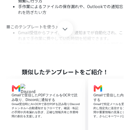
頻繁に行う方
手作業によるファイルの保存漏れや、Outlookでの通知忘
れを防ぎたい方
■このテンプレートを使うメリット
Gmail受信からファイル保存、通知までが自動化され、こ
れまで手作業に費やしていた時間を短縮できます。
手作業によるファイルの保存漏れや、Outlookでの関係者
への通知忘れといったヒューマンエラーの発生を防ぎま
す。
■フローボットの流れ
類似したテンプレートをご紹介！
はじめに、Gmail、Google Drive、OutlookをYoomと連
携します。
トリガーでGmailの「特定のキーワードに一致するメール
を受信したら」というアクションを設定します。
Gmailで受信したPDFファイルをOCRで読
Gmailで受信した内容
次に、分岐機能を選択し、メールに添付ファイルがある
み取り、Discordに通知する
する
場合にのみ後続の処理に進むよう設定します。
Gmail受信時にAI-OCRで添付PDFを読み取りDiscord
Gmailで特定メールを受信し
チャンネルへ自動通知するフローです。確認・転記
約し指定先に送信するフロ
続いて、Google Driveの「ファイルをアップロードす
の手間や共有漏れを防ぎ、正確な情報共有と作業時
間や重要情報の見落としを
る」アクションを設定し、Gmailの添付ファイルを指定の
間の創出を支援します。
す。さらにキーワード設定
フォルダにアップロードします。
最後に、Outlookの「メールを送る」アクションを設定