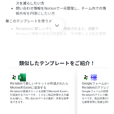
スを減らしたい方
問い合わせ情報をNotionで一元管理し、チーム内での情
報共有を円滑にしたい方
■このテンプレートを使うメリット
Re:lationに新しいチケットが作成されると、自動で
Notionに情報が追加されるため、手作業による転記業務
の時間を短縮できます。
手作業による情報入力のプロセスを自動化することで、転
記ミスや情報抜けといったヒューマンエラーの発生リス
クを軽減できます。
■フローボットの流れ
類似したテンプレートをご紹介！
はじめに、Re:lationとNotionをYoomと連携します。
次に、トリガーでRe:lationを選択し、「新たにチケット
が作成されたら」というアクションを設定します。
Re:lationで新しいチケットが作成されたら
Googleフォームか
最後に、オペレーションでNotionを選択し、「レコード
Microsoft Excelに追加する
Re:lationのアドレ
を追加する」アクションを設定し、Re:lationから取得し
Re:lationの新規チケットを自動でMicrosoft Excelへ
Googleフォームの回答送
たチケット情報をNotionの指定したデータベースに追加
行追加するフローです。ミスなく転記作業や入力漏
Re:lationのアドレス帳
れを減らし、問い合わせデータの集約・共有を効率
ローです。転記作業の手間
します。
化できます。
な顧客管理と迅速な対応を
※「トリガー」：フロー起動のきっかけとなるアクション、「オ
ペレーション」：トリガー起動後、フロー内で処理を行うアク