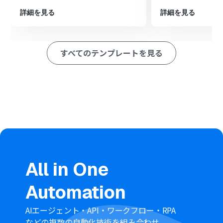
ション
詳細を見る
詳細を見る
■このワークフローのカスタムポイント
Notionのオペレーション設定では、チケット情報を記録
したいデータベース（ページ）を任意で選択してくださ
すべてのテンプレートを見る
い。
Notionの各項目に、Re:lationから取得したチケットの件
名や内容などの情報を変数として埋め込んだり、特定の固
定値を設定したりするなど、柔軟なカスタマイズが可能で
す。
■
注意事項
Re:lation、AirtableのそれぞれとYoomを連携してくださ
い。
トリガーは5分、10分、15分、30分、60分の間隔で起動
間隔を選択できます。
All in One
ご利用プラン
によって最短の起動間隔が異なりますので、
ご注意ください。
Automation
AIエージェント・API・ワークフロー・RPA
などの複数の自動化技術を組み合わせ、