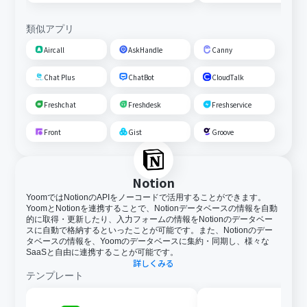
類似アプリ
Aircall
AskHandle
Canny
Chat Plus
ChatBot
CloudTalk
Freshchat
Freshdesk
Freshservice
Front
Gist
Groove
Notion
YoomではNotionのAPIをノーコードで活用することができます。
YoomとNotionを連携することで、Notionデータベースの情報を自動
的に取得・更新したり、入力フォームの情報をNotionのデータベー
スに自動で格納するといったことが可能です。また、Notionのデー
タベースの情報を、Yoomのデータベースに集約・同期し、様々な
SaaSと自由に連携することが可能です。
詳しくみる
テンプレート