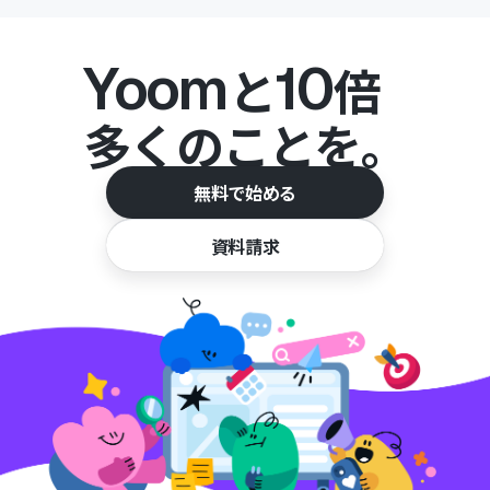
Yoom
10
と
倍
多くのことを。
無料で始める
資料請求