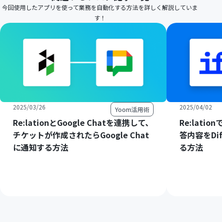
今回使用したアプリを使って業務を自動化する方法を詳しく解説していま
す！
2025/03/26
2025/04/02
Yoom活用術
Re:lationとGoogle Chatを連携して、
Re:lat
チケットが作成されたらGoogle Chat
答内容をDi
に通知する方法
る方法