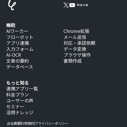
機能
AIワーカー
Chrome拡張
フローボット
メール送信
アプリ連携
対応・承認依頼
入力フォーム
データ変換
AI-OCR
ブラウザ操作
文章の要約
書類作成
データベース
もっと知る
連携アプリ一覧
料金プラン
ユーザーの声
セミナー
活用ナレッジ
会社概要
利用規約
プライバシーポリシー