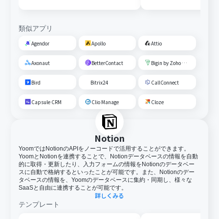
類似アプリ
Agendor
Apollo
Attio
Axonaut
BetterContact
Bigin by Zoho CRM
Bird
Bitrix24
CallConnect
Capsule CRM
Clio Manage
Cloze
Notion
YoomではNotionのAPIをノーコードで活用することができます。
YoomとNotionを連携することで、Notionデータベースの情報を自動
的に取得・更新したり、入力フォームの情報をNotionのデータベー
スに自動で格納するといったことが可能です。また、Notionのデー
タベースの情報を、Yoomのデータベースに集約・同期し、様々な
SaaSと自由に連携することが可能です。
詳しくみる
テンプレート