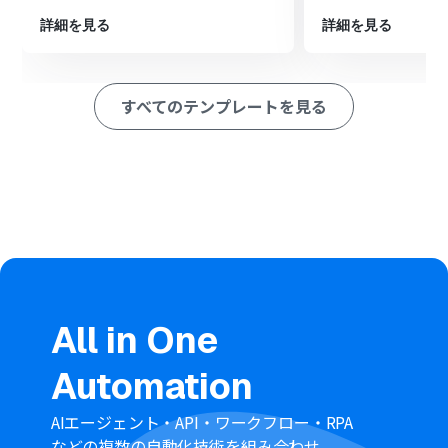
※「トリガー」：フロー起動のきっかけとなるアクション、「オ
ペレーション」：トリガー起動後、フロー内で処理を行うアク
詳細を見る
詳細を見る
ション
■このワークフローのカスタムポイント
Notionから取得する情報は、氏名や連絡先、企業名とい
すべてのテンプレートを見る
ったプロパティの中から任意で設定可能です。
Closeに追加するコンタクト情報は、Notionから取得し
たどの情報をどの項目に登録するかを自由にカスタマイ
ズできます。
■注意事項
Notion、CloseのそれぞれとYoomを連携してください。
トリガーは5分、10分、15分、30分、60分の間隔で起動
間隔を選択できます。
プランによって最短の起動間隔が異なりますので、ご注意
ください。
分岐はミニプラン以上のプランでご利用いただける機能
All in One
（オペレーション）となっております。フリープランの場
合は設定しているフローボットのオペレーションはエラ
Automation
ーとなりますので、ご注意ください。
ミニプランなどの有料プランは、2週間の無料トライアル
を行うことが可能です。無料トライアル中には制限対象の
AIエージェント・API・ワークフロー・RPA
アプリや機能（オペレーション）を使用することができ
などの複数の自動化技術を組み合わせ、