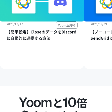
2025/10/17
2026/03/09
Yoom活用術
【簡単設定】CloseのデータをDiscord
【ノーコード
に自動的に連携する方法
SendGr
Yoom
10
と
倍