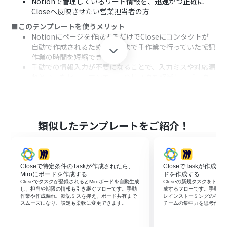
Notionで管理しているリード情報を、迅速かつ正確に
Closeへ反映させたい営業担当者の方
■このテンプレートを使うメリット
Notionにページを作成するだけでCloseにコンタクトが
自動で作成されるため、これまで手作業で行っていた転記
作業の時間を短縮できます。
手動での情報入力が不要になることで、入力ミスや対応漏
れといったヒューマンエラーのリスクを軽減し、データ
の正確性を保ちます。
■フローボットの流れ
はじめに、NotionとCloseをYoomと連携します。
次に、トリガーでNotionを選択し、「特定のデータソー
類似したテンプレートをご紹介！
スのページが作成・更新されたら」というアクションを設
定します。
次に、オペレーションで分岐機能を設定し、特定の条件
に合致した場合のみ後続処理に進むよう設定します。
Closeで特定条件のTaskが作成されたら、
CloseでTaskが作成
次に、オペレーションでNotionの「レコードを取得する
Miroにボードを作成する
ドを作成する
（ID検索）」を設定し、トリガーとなったページの情報
Closeでタスクが登録されるとMiroボードを自動生成
Closeの新規タスクをトリ
し、担当や期限の情報も引き継ぐフローです。手動
成するフローです。手動作
を取得します。
作業や作成漏れ、転記ミスを抑え、ボード共有まで
レインストーミングの準備
最後に、オペレーションでCloseの「Create Contact」を
スムーズになり、設定も柔軟に変更できます。
チームの集中力を思考作業
設定し、取得した情報をもとにコンタクトを作成します。