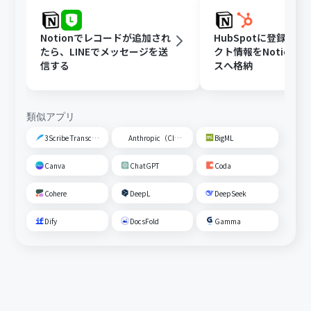
Notionでレコードが追加され
HubSpotに登録さ
たら、LINEでメッセージを送
クト情報をNotion
信する
スへ格納
類似アプリ
3Scribe Transcription
Anthropic（Claude）
BigML
Canva
ChatGPT
Coda
Cohere
DeepL
DeepSeek
Dify
DocsFold
Gamma