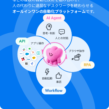
ます。
人の代わりに退屈なデスクワークを終わらせる
オールインワンの自動化プラットフォーム
です。