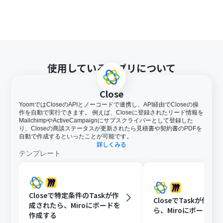
使用しているアプリについて
Close
YoomではCloseのAPIとノーコードで連携し、API経由でCloseの操
作を自動で実行できます。 例えば、Closeに登録されたリード情報を
MailchimpやActiveCampaignにサブスクライバーとして登録した
り、Closeの商談ステータスが更新されたら見積書や契約書のPDFを
自動で作成するといったことが可能です。
詳しくみる
テンプレート
Closeで特定条件のTaskが作
CloseでTaskが作成
成されたら、Miroにボードを
ら、Miroにボードを
作成する