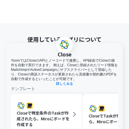
使用しているアプリについて
Close
YoomではCloseのAPIとノーコードで連携し、API経由でCloseの操
作を自動で実行できます。 例えば、Closeに登録されたリード情報を
MailchimpやActiveCampaignにサブスクライバーとして登録した
り、Closeの商談ステータスが更新されたら見積書や契約書のPDFを
自動で作成するといったことが可能です。
詳しくみる
テンプレート
Closeで特定条件のTaskが作
CloseでTaskが作成
成されたら、Miroにボードを
ら、Miroにボードを
作成する