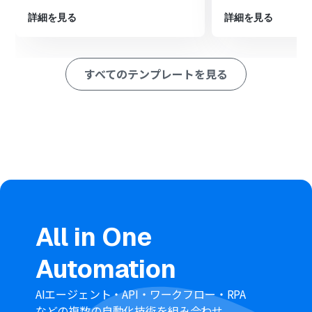
登録します
詳細を見る
詳細を見る
■このワークフローのカスタムポイント
Squareに顧客情報を登録するオペレーションで、Closeの
トリガーから取得した情報のうち、どの情報をどの項目
すべてのテンプレートを見る
（氏名、メールアドレス、電話番号など）に登録するか
を任意で設定してください
※「トリガー」：フロー起動のきっかけとなるアクション、「オ
ペレーション」：トリガー起動後、フロー内で処理を行うアク
ション
■注意事項
CloseとSquareのそれぞれとYoomを連携してください。
All in One
Automation
AIエージェント・API・ワークフロー・RPA
などの複数の自動化技術を組み合わせ、