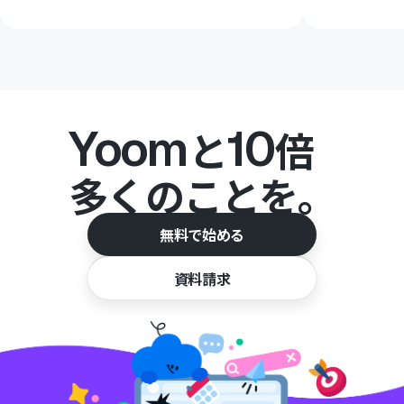
Yoom
10
と
倍
多くのことを。
無料で始める
資料請求