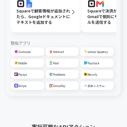
Squareで顧客情報が追加され
Squareで決済が成
たら、Googleドキュメントに
Gmailで個別にサン
テキストを追加する
ルを送信する
類似アプリ
Gumroad
Hotmart
Lemon Squeezy
Paddle
Paid
Paystack
Paysys
ProAbono
Recurly
Stripe
UnivaPay
日本システム収納