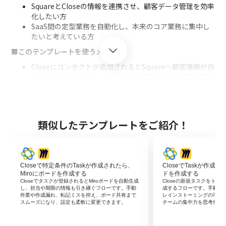
SquareとCloseの情報を連携させ、顧客データ管理を効率
化したい方
SaaS間の定型業務を自動化し、本来のコア業務に集中し
たいと考えている方
■このテンプレートを使うメリット
Closeにコンタクトが追加されるとSquareへ顧客情報が自
動で登録されるため、二重入力の手間を省き、作業時間を
短縮できます
手作業によるデータ転記をなくすことで、入力ミスや登録
漏れといったヒューマンエラーの発生を防ぎ、データの正
確性を保ちます
類似したテンプレートをご紹介！
■フローボットの流れ
はじめに、CloseとSquareをYoomと連携します
次に、トリガーでCloseを選択し、「新しいコンタクトが
Closeで特定条件のTaskが作成されたら、
CloseでTaskが作成
追加されたら」というアクションを設定します
Miroにボードを作成する
ドを作成する
次に、オペレーションでAI機能の「テキストを抽出する」
Closeでタスクが登録されるとMiroボードを自動生成
Closeの新規タスクをトリ
アクションを設定し、トリガーで取得した情報から顧客名
し、担当や期限の情報も引き継ぐフローです。手動
成するフローです。手動作
作業や作成漏れ、転記ミスを抑え、ボード共有まで
レインストーミングの準備
や連絡先などを抽出します
スムーズになり、設定も柔軟に変更できます。
チームの集中力を思考作業
最後に、オペレーションでSquareの「顧客情報を登録す
る」アクションを設定し、抽出した情報をマッピングして