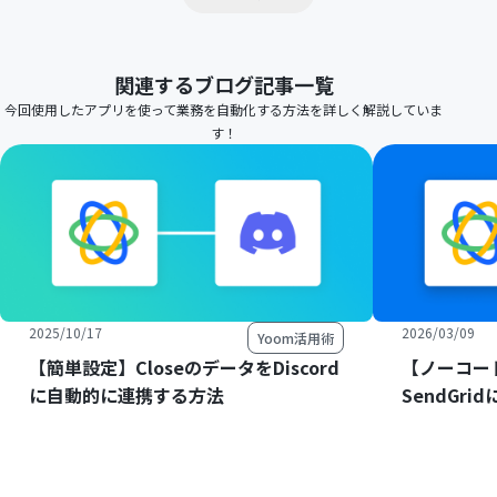
関連するブログ記事一覧
今回使用したアプリを使って業務を自動化する方法を詳しく解説していま
す！
2025/10/17
2026/03/09
Yoom活用術
【簡単設定】CloseのデータをDiscord
【ノーコード
に自動的に連携する方法
SendGr