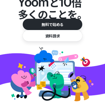
Yoom
10
と
倍
多くのことを。
無料で始める
資料請求