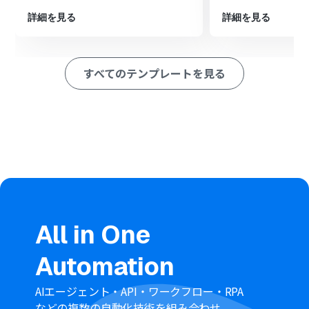
にフォルダを作成します
詳細を見る
詳細を見る
※「トリガー」：フロー起動のきっかけとなるアクション、「オ
ペレーション」：トリガー起動後、フロー内で処理を行うアク
ション
すべてのテンプレートを見る
■このワークフローのカスタムポイント
分岐機能では、Outlookのトリガーで取得したイベントの
件名や本文の内容といった情報をもとに、後続のオペレ
ーションを分岐させる条件を任意で設定してください。
OneDriveでフォルダを作成するアクションでは、フォル
ダの作成先となるユーザーIDやタイムゾーンなどをカスタ
マイズできます。
作成するフォルダの名称は、固定のテキストだけでな
く、Outlookから取得したイベント名などの変数を組み合
わせて自由に設定することが可能です。
All in One
■注意事項
Automation
Outlook、OneDriveのそれぞれとYoomを連携してくだ
さい。
Microsoft365（旧Office365）には、家庭向けプランと一
AIエージェント・API・ワークフロー・RPA
般法人向けプラン（Microsoft365 Business）があり、一
などの複数の自動化技術を組み合わせ、