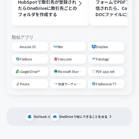
HubSpotで取引先が登録され
フォームでPDFファ
たらOneDriveに取引先ごとの
信されたら、Convert
フォルダを作成する
DOCファイルに変換
OneDriveに格納する
類似アプリ
Amazon S3
Box
Dropbox
Fileforce
Files.com
Filestage
Google Drive™
Microsoft SharePoint
PDF-app.net
Pinata
快速サーチャーGX
Fileforce on TTS Cloud
×
Outlook
OneDrive
で他にできることをみる