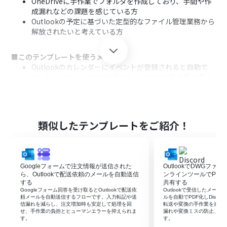
OneDriveに手作業でフォルダを作成しており、手間や作
成漏れなどの課題を感じている方
Outlookの予定に基づいた定型的なファイル管理業務から
解放されたいと考えている方
■このテンプレートを使うメリット
Outlookのカレンダーにイベントが登録されると自動で
OneDriveにフォルダが作成され、これまで手作業に費や
していた時間を短縮することができます。
手動でのフォルダ作成時に起こりがちな作成漏れや、命
名規則の間違いといったヒューマンエラーの発生を未然
に防ぐことに繋がります。
類似したテンプレートをご紹介！
■フローボットの流れ
はじめに、OutlookとOneDriveをYoomと連携します
次に、トリガーでOutlookを選択し、「カレンダーにイベ
Googleフォームで注文情報が送信された
OutlookでDWGフ
ントが登録されたら」というアクションを設定します
ら、Outlookで配送依頼のメールを自動送信
ンラインツールでPDFに
次に、オペレーションで分岐機能を設定し、特定のイベ
する
共有する
Googleフォーム回答を受け取るとOutlookで配送依
Outlookで受信したメー
ントのみを対象にするなど、後続の処理を動かす条件を指
頼メールを自動送信するフローです。入力転記や送
ルを自動でPDF化しDisco
定します
信漏れを減らし、注文増加時も安定して処理を回
転送や変換の手作業を減ら
せ、手作業の負担とヒューマンエラーを抑えられま
漏れや変換ミスの防止、業
最後に、オペレーションでOneDriveの「フォルダを作
す。
す。
成」アクションを設定し、Outlookのイベント情報をもと