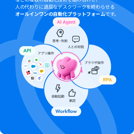
般法人向けプランに加入していない場合には認証に失敗
人の代わりに退屈なデスクワークを終わらせる
する可能性があります。
オールインワンの自動化プラットフォーム
です。
トリガーは5分、10分、15分、30分、60分の間隔で起動
間隔を選択できます。プランによって最短の起動間隔が異
なりますので、ご注意ください。
分岐はパーソナルプラン以上のプランでご利用いただけ
る機能（オペレーション）となっております。フリープラ
ンの場合は設定しているフローボットのオペレーション
はエラーとなりますので、ご注意ください。
パーソナルプランなどの有料プランは、2週間の無料トラ
イアルを行うことが可能です。無料トライアル中には制限
対象のアプリや機能（オペレーション）を使用すること
ができます。詳しくは、「
料金プランのページ
」をご参照
ください。