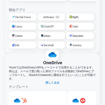
類似アプリ
3Scribe Transcription
Anthropic（Claude）
BigML
Canva
ChatGPT
Coda
Cohere
DeepL
DeepSeek
Dify
DocsFold
Gamma
OneDrive
YoomではOneDriveのAPIをノーコードで活用することができます。
例えば、メールで受け取った添付ファイルを自動的にOneDriveにア
ップロードし、SlackやChatworkに通知を行うといったことが可能で
す。
詳しくみる
テンプレート