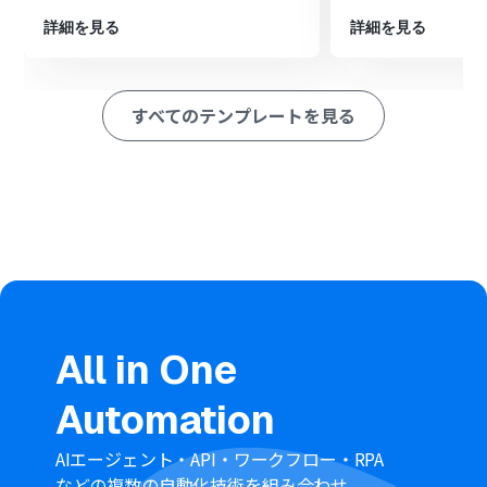
ートに書き込むよう「レコードを追加する」アクションを
詳細を見る
詳細を見る
設定します。
■このワークフローのカスタムポイント
Google スプレッドシートにレコードを追加するアクショ
すべてのテンプレートを見る
ンでは、どの情報をどの列に追加するかを自由に設定で
きます。例えば、Typeformから取得した回答者の情報
や、ChatGPTによって要約されたテキストなど、前段の
オペレーションで得られたアウトプットを変数として指
定のセルに埋め込むことが可能です。
※「トリガー」：フロー起動のきっかけとなるアクション、「オ
ペレーション」：トリガー起動後、フロー内で処理を行うアク
ション
■注意事項
Typeform、ChatGPT、Google スプレッドシートのそれ
All in One
ぞれとYoomを連携してください。
Typeformの回答内容を取得する方法は「
『取得する値』
Automation
を追加する方法
」をご参照ください。
ChatGPT（OpenAI）のアクションを実行するには、
OpenAIのAPI有料プランの契約が必要です。（APIが使用
AIエージェント・API・ワークフロー・RPA
されたときに支払いができる状態）
などの複数の自動化技術を組み合わせ、