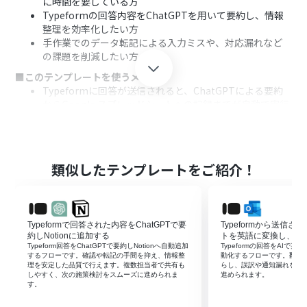
に時間を要している方
Typeformの回答内容をChatGPTを用いて要約し、情報
整理を効率化したい方
手作業でのデータ転記による入力ミスや、対応漏れなど
の課題を削減したい方
■このテンプレートを使うメリット
Typeformに回答が送信されると、ChatGPTによる要約
からGoogle スプレッドシートへの記録までが自動で実行
されるため、手作業の時間を短縮できます。
手動での転記作業が不要になることで、入力内容の間違い
や転記漏れといったヒューマンエラーを防ぎ、データの正
確性を維持することに繋がります。
類似したテンプレートをご紹介！
■フローボットの流れ
はじめに、Typeform、ChatGPT、Google スプレッドシ
ートをYoomと連携します。
次に、トリガーでTypeformを選択し、「フォームが送信
Typeformで回答された内容をChatGPTで要
Typeformから送信
されたら」というアクションを設定します。
約しNotionに追加する
トを英語に変換し、Out
続いて、オペレーションでChatGPTを選択し、
Typeform回答をChatGPTで要約しNotionへ自動追加
Typeformの回答をAIで英訳
するフローです。確認や転記の手間を抑え、情報整
動化するフローです。翻訳
Typeformで取得した回答内容を要約するよう「テキスト
理を安定した品質で行えます。複数担当者で共有も
らし、誤訳や通知漏れを防
を生成」アクションを設定します。
しやすく、次の施策検討をスムーズに進められま
進められます。
す。
最後に、オペレーションでGoogle スプレッドシートを選
択し、ChatGPTが生成した要約テキストなどを指定のシ