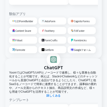
類似アプリ
123FormBuilder
AidaForm
Cognito Forms
Content Snare
Feathery
FillFaster
Fillout
FormCrafts
Formbricks
Formsite
Getform
Googleフォーム
ChatGPT
YoomではChatGPTのAPIとノーコードで連携し、様々な業務を自動
化することが可能です。例えば、SlackやChatworkなどのチャットツ
ールから直接ChatGPTと会話ができるようにしたり、ChatGPTと他
SaaSをノーコードで簡単に連携することができます。議事録の要約
や、メール文面からのテキスト抽出、商品説明文の作成など、様々
な用途でChatGPTを活用することが可能です。
詳しくみる
テンプレート