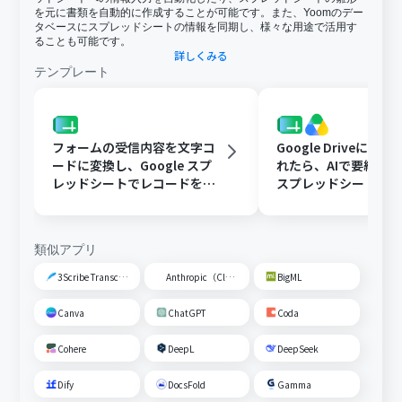
を元に書類を自動的に作成することが可能です。また、Yoomのデー
タベースにスプレッドシートの情報を同期し、様々な用途で活用す
ることも可能です。
詳しくみる
テンプレート
フォームの受信内容を文字コ
Google Driveに文
ードに変換し、Google スプ
れたら、AIで要約してG
レッドシートでレコードを追
スプレッドシートの
加する
トに追加する
類似アプリ
3Scribe Transcription
Anthropic（Claude）
BigML
Canva
ChatGPT
Coda
Cohere
DeepL
DeepSeek
Dify
DocsFold
Gamma