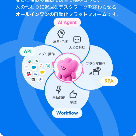
詳しくはOpenAIの「
API料金
」ページをご確認くださ
人の代わりに退屈なデスクワークを終わらせる
い。
オールインワンの自動化プラットフォーム
です。
ChatGPTのAPI利用はOpenAI社が有料で提供しており、
API疎通時のトークンにより従量課金される仕組みとなっ
ています。そのため、API使用時にお支払いが行える状況
でない場合エラーが発生しますのでご注意ください。