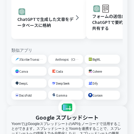
フォームの送信内容
ChatGPTで生成した文章をデ
ChatGPTで要約し、G
ータベースに格納
共有する
類似アプリ
3Scribe Transcription
Anthropic（Claude）
BigML
Canva
Coda
Cohere
DeepL
DeepSeek
Dify
DocsFold
Gamma
Garoon
Google スプレッドシート
YoomではGoogleスプレッドシートのAPIをノーコードで活用するこ
とができます。スプレッドシートとYoomを連携することで、スプレ
ッドシートへの情報入力を自動化したり、スプレッドシートの雛形