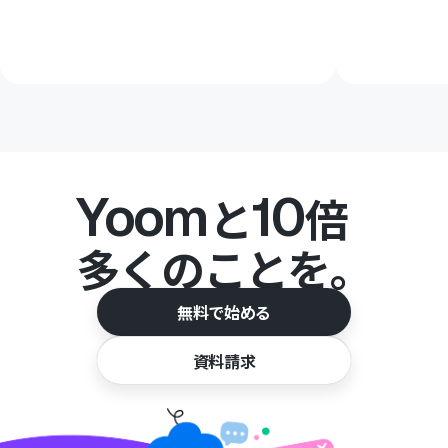
Yoom
10
と
倍
多くのことを。
無料で始める
資料請求