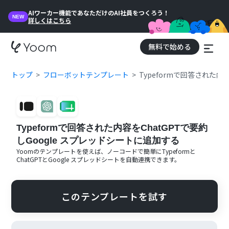
AIワーカー機能であなただけのAI社員をつくろう！
NEW
詳しくはこちら
無料で始める
トップ
フローボットテンプレート
Typeformで回答された内
Typeformで回答された内容をChatGPTで要約
しGoogle スプレッドシートに追加する
Yoomのテンプレートを使えば、ノーコードで簡単に
Typeform
と
ChatGPT
と
Google スプレッドシート
を自動連携できます。
このテンプレートを試す