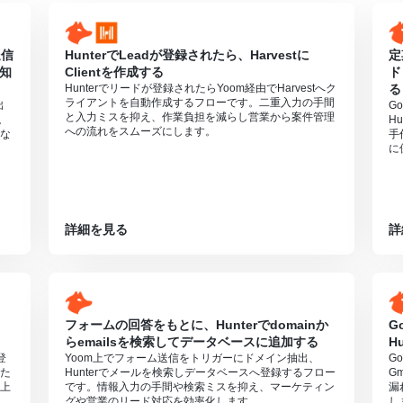
送信
HunterでLeadが登録されたら、Harvestに
定
通知
Clientを作成する
ド
Hunterでリードが登録されたらYoom経由でHarvestへク
る
ライアントを自動作成するフローです。二重入力の手間
出
G
と入力ミスを抑え、作業負担を減らし営業から案件管理
。
H
への流れをスムーズにします。
な
手
に
詳細を見る
詳
フォームの回答をもとに、Hunterでdomainか
G
らemailsを検索してデータベースに追加する
H
登
Yoom上でフォーム送信をトリガーにドメイン抽出、
G
た
Hunterでメールを検索しデータベースへ登録するフロー
G
上
です。情報入力の手間や検索ミスを抑え、マーケティン
漏
グや営業のリード対応を効率化します。
し