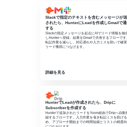
Slackで指定のテキストを含むメッセージが
されたら、HunterにLeadを作成しGmailで
する
Slackの指定メッセージを起点にAIでリード情報を抽
しHunterへ登録、結果をGmailで共有するフローです
転記作業を減らし、対応遅れや入力ミスを防いで確実
リード獲得につなげます。
詳細を見る
HunterでLeadが作成されたら、Dripに
Subscriberを作成する
Hunterで追加されたリードをYoom経由でDripへ自動
録するフローです。入力作業を省き転記ミスを防げる
め、アプローチ開始までの時間短縮とリストの精度向
につながります。