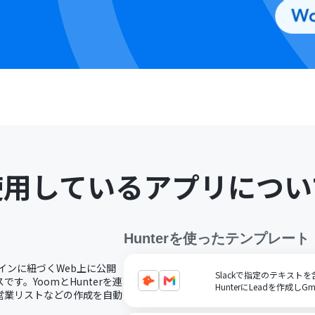
使用しているアプリについ
Hunter
を使ったテンプレート
メインに紐づくWeb上に公開
Slackで指定のテキスト
。YoomとHunterを連
HunterにLeadを作成しG
営業リストなどの作成を自動