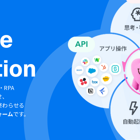
ne
ion
・RPA
せ、
終わらせる
ォーム
です。