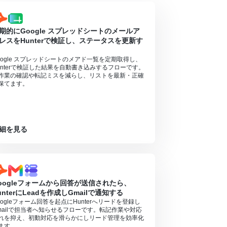
期的にGoogle スプレッドシートのメールア
レスをHunterで検証し、ステータスを更新す
oogle スプレッドシートのメアド一覧を定期取得し、
unterで検証した結果を自動書き込みするフローです。
作業の確認や転記ミスを減らし、リストを最新・正確
保てます。
細を見る
oogleフォームから回答が送信されたら、
unterにLeadを作成しGmailで通知する
oogleフォーム回答を起点にHunterへリードを登録し
mailで担当者へ知らせるフローです。転記作業や対応
れを抑え、初動対応を滑らかにしリード管理を効率化
ます。