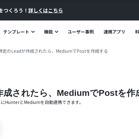
員をつくろう！
詳しくはこちら
テンプレート
機能
ユーザー事例
連携アプリ
で特定のLeadが作成されたら、MediumでPostを作成する
が作成されたら、MediumでPostを
単に
Hunter
と
Medium
を自動連携できます。