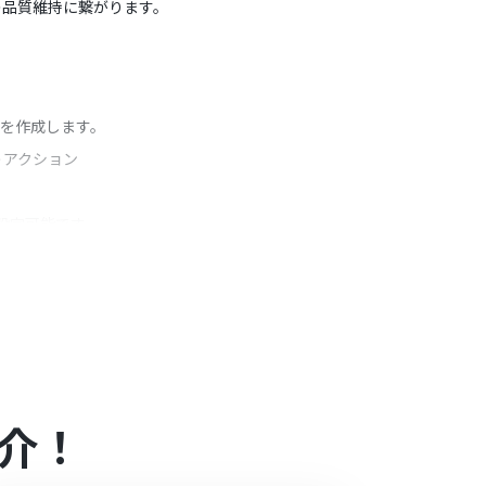
の品質維持に繋がります。
投稿を作成します。
うアクション
。
設定可能です。
内容を自由にカスタマイズできます。
合は設定しているフローボットのオペレーションは
アプリや機能（オペレーション）を使用すること
介！