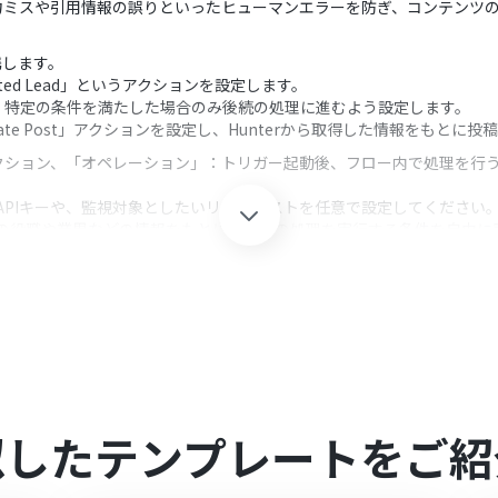
力ミスや引用情報の誤りといったヒューマンエラーを防ぎ、コンテンツ
連携します。
ted Lead」というアクションを設定します。
、特定の条件を満たした場合のみ後続の処理に進むよう設定します。
ate Post」アクションを設定し、Hunterから取得した情報をもとに
クション、「オペレーション」：トリガー起動後、フロー内で処理を行
なAPIキーや、監視対象としたいリードリストを任意で設定してください
ードの役職や業界などの情報をもとに、後続の処理を実行する条件を自由に
イトルや本文などにHunterから取得したリードの情報を引用し、投稿
連携してください。
30分、60分の間隔で選択できます。
すので、ご注意ください。
ただける機能（オペレーション）となっております。フリープランの場
無料トライアルを行うことが可能です。無料トライアル中には制限対象の
似したテンプレートをご紹