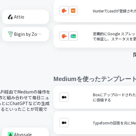
HunterでLeadが登録された
Attio
Bigin by Zoho CRM
定期的にGoogle スプレ
で検証し、ステータスを
Medium
を使ったテンプレー
PI経由でMediumの操作を
Boxにアップロードされた
作と組み合わせて毎日ニュ
に投稿する
にChatGPTなどの生成
稿するといったことが可能で
Typeformの回答を元にM
Abyssale