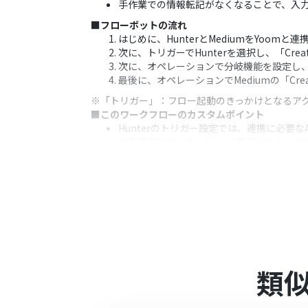
手作業での情報転記がなくなることで、入
■フローボットの流れ
はじめに、HunterとMediumをYoomと
次に、トリガーでHunterを選択し、「Crea
次に、オペレーションで分岐機能を設定し
最後に、オペレーションでMediumの「Cre
※「トリガー」：フロー起動のきっかけとなるア
■このワークフローのカスタムポイント
Hunterのトリガー設定では、連携に必要
分岐機能では、Hunterから取得したリ
Mediumへの投稿作成アクションでは、タ
■
注意事項
HunterとMediumのそれぞれをYoomと
トリガーの起動間隔は5分、10分、15分、
プランによって最短の起動間隔が異なりま
分岐はミニプラン以上のプランでご利用い
エラーとなりますので、ご注意ください。
ミニプランなどの有料プランは、2週間の
類
ができます。