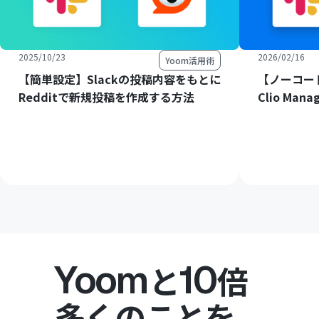
2025/10/23
2026/02/16
Yoom活用術
【簡単設定】Slackの投稿内容をもとに
【ノーコード
Redditで新規投稿を作成する方法
Clio M
Yoom
10
と
倍
多くのことを。