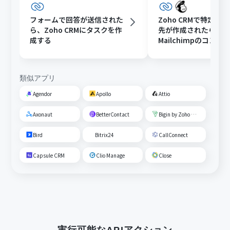
フォームで回答が送信された
Zoho CRMで特定条
ら、Zoho CRMにタスクを作
先が作成されたら、
成する
Mailchimpのコン
ーディエンスに追加
類似アプリ
Agendor
Apollo
Attio
Axonaut
BetterContact
Bigin by Zoho CRM
Bird
Bitrix24
CallConnect
Capsule CRM
Clio Manage
Close