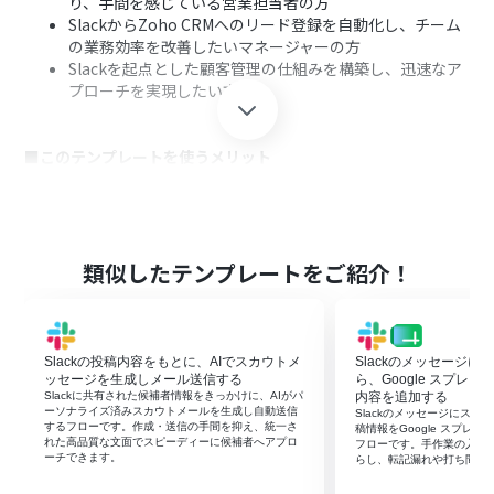
り、手間を感じている営業担当者の方
SlackからZoho CRMへのリード登録を自動化し、チーム
の業務効率を改善したいマネージャーの方
Slackを起点とした顧客管理の仕組みを構築し、迅速なア
プローチを実現したい方
■このテンプレートを使うメリット
Slackの投稿からZoho CRMへの見込み顧客登録が自動化
され、これまで手作業に費やしていた時間を短縮できま
す。
手作業でのデータ転記が不要になるため、入力間違いや
類似したテンプレートをご紹介！
対応漏れといったヒューマンエラーのリスクを軽減しま
す。
Slackの投稿内容をもとに、AIでスカウトメ
Slackのメッセージ
■フローボットの流れ
ッセージを生成しメール送信する
ら、Google スプレ
はじめに、Zoho CRMとSlackをYoomと連携します。
Slackに共有された候補者情報をきっかけに、AIがパ
内容を追加する
ーソナライズ済みスカウトメールを生成し自動送信
Slackのメッセージにス
次に、トリガーでSlackを選択し、「メッセージがチャン
するフローです。作成・送信の手間を抑え、統一さ
稿情報をGoogle スプレ
ネルに投稿されたら」アクションを設定し、見込み顧客情
れた高品質な文面でスピーディーに候補者へアプロ
フローです。手作業の入力
ーチできます。
らし、転記漏れや打ち間違
報が投稿されるチャンネルを指定します。
次に、オペレーションでテキスト抽出機能を設定し、