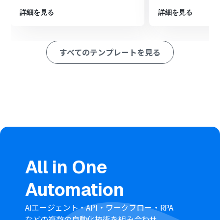
Slackの投稿内容から氏名や会社名などの必要な情報を抽
詳細を見る
詳細を見る
出します。
最後に、オペレーションでZoho CRMの「見込み客を作
成」アクションを設定し、抽出した情報をもとに見込み顧
客を自動で作成します。
すべてのテンプレートを見る
※「トリガー」：フロー起動のきっかけとなるアクション、「オ
ペレーション」：トリガー起動後、フロー内で処理を行うアク
ション
■このワークフローのカスタムポイント
Slackのトリガー設定では、見込み顧客に関する情報が投
稿されるチャンネルを任意で設定してください。
Zoho CRMと連携する際に、ユーザーが利用している
Zohoドメイン（.comや.jpなど）を任意で設定してくだ
All in One
さい。
Automation
■
注意事項
AIエージェント・API・ワークフロー・RPA
Slack、Zoho CRMのそれぞれとYoomを連携してくださ
などの複数の自動化技術を組み合わせ、
い。