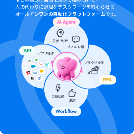
トリガーは5分、10分、15分、30分、60分の間隔で起動
人の代わりに退屈なデスクワークを終わらせる
間隔を選択できます。
オールインワンの自動化プラットフォーム
です。
プランによって最短の起動間隔が異なりますので、ご注意
ください。