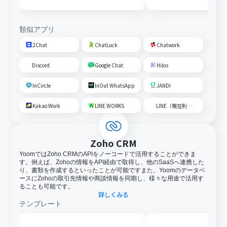
内容を追加する
類似アプリ
2Chat
ChatLuck
Chatwork
Discord
Google Chat
Hilos
InCircle
InOut WhatsApp
JANDI
Kakao Work
LINE WORKS
LINE（現在利用不可）
Zoho CRM
YoomではZoho CRMのAPIをノーコードで活用することができま
す。例えば、Zohoの情報をAPI経由で取得し、他のSaaSへ連携した
り、書類を作成するといったことが可能ですまた、Yoomのデータベ
ースにZohoの取引先情報や商談情報を同期し、様々な用途で活用す
ることも可能です。
詳しくみる
テンプレート