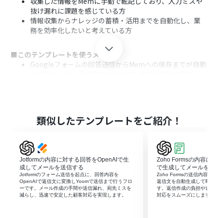
収集した情報をMemに手動で転記しており、入力ミスや
抜け漏れに課題を感じている方
情報収集からナレッジの蓄積・活用までを自動化し、業
務を効率化したいと考えている方
■このテンプレートを使うメリット
Googleフォームの回答送信からMemへの保存までが自動
化されるため、手作業でのテキスト生成や転記に費やし
ていた時間を短縮できます。
手作業によるコピー＆ペーストが不要になることで、転記
ミスや情報の抜け漏れといったヒューマンエラーの防止
に繋がります。
類似したテンプレートをご紹介！
■フローボットの流れ
はじめに、Googleフォーム、OpenAI、MemをYoomと
連携します。
Jotformの内容に対する回答をOpenAIで生
Zoho Formsの内容に
次に、トリガーでGoogleフォームを選択し、「フォーム
成してメールを送信する
で生成してメールを送
に回答が送信されたら」というアクションを設定します。
Jotformのフォーム送信を起点に、回答内容を
Zoho Formsの送信内容を
OpenAIで返信文に変換しYoomで送信まで行うフロ
返信文を自動生成して即時
次に、オペレーションでOpenAIを選択し、「テキストの
ーです。メール作成の手間や送信漏れ、宛先ミスを
す。返信作成の負担や送信
生成（Chat completion）」アクションを設定し、フォ
減らし、迅速で安定した顧客対応を実現します。
対応をスムーズにします。
ームの回答内容をもとにテキストを生成するように構成
します。