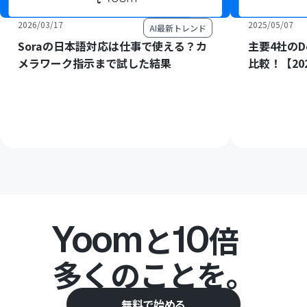
2026/03/17
2025/05/07
AI最新トレンド
Soraの日本語対応は仕事で使える？カ
主要4社のDe
メラワーク指示まで試した結果
比較！【20
Yoom
10
と
倍
多くのことを。
無料で始める