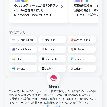
GoogleフォームからPDFファ
定期的にGammaで
イルが送信されたら、
回答の集計レポート
Microsoft Excelのファイルに
てGmailで送付する
変換しGoogle Driveに格納す
る
類似アプリ
123FormBuilder
AidaForm
Cognito Forms
Content Snare
Feathery
FillFaster
Fillout
FormCrafts
Formbricks
Formsite
Getform
Jotform
Mem
YoomではMemのAPIとノーコードで連携し、API経由でMemへの情
報登録を自動化できます。 例えば、GmailやOutlookで特定のメール
を受信した場合にMemに情報を追加したり、SlackやTeamsなどのチ
ャットツールから直接Memに情報を送信することが可能です。
詳しくみる