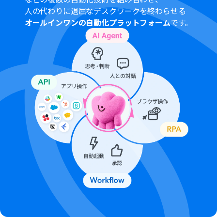
プランによって最短の起動間隔が異なりますので、ご注意
人の代わりに退屈なデスクワークを終わらせる
ください。
オールインワンの自動化プラットフォーム
です。
Googleフォームをトリガーとして使用した際の回答内容
を取得する方法は「
Googleフォームトリガーで、回答内
容を取得する方法
」を参照ください。
ChatGPT（OpenAI）のアクションを実行するには、
OpenAIの
API有料プラン
の契約が必要です。（APIが使用
されたときに支払いができる状態）
ChatGPTのAPI利用はOpenAI社が有料で提供しており、
API疎通時のトークンにより従量課金される仕組みとなっ
ています。そのため、API使用時にお支払いが行える状況
でない場合エラーが発生しますのでご注意ください。