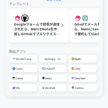
テンプレート
Googleフォームで回答が送信
Gmailでメールを受
されたら、MemでNoteを作
ら、MemにSaveしCh
成しGitHubでプルリクエスト
で要約してSlackに
を作成する
類似アプリ
3Scribe Transcription
Anthropic（Claude）
BigML
Canva
ChatGPT
Coda
Cohere
DeepL
DeepSeek
Dify
DocsFold
Gamma