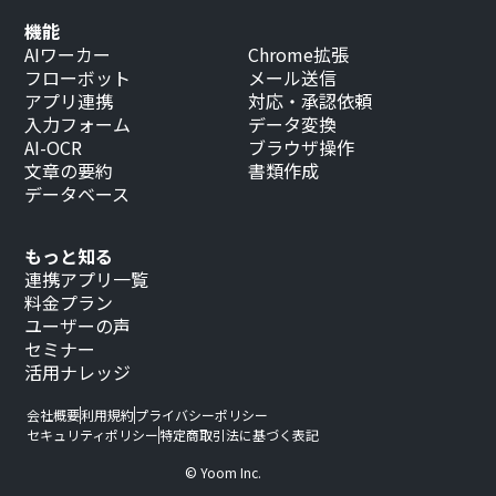
機能
AIワーカー
Chrome拡張
フローボット
メール送信
アプリ連携
対応・承認依頼
入力フォーム
データ変換
AI-OCR
ブラウザ操作
文章の要約
書類作成
データベース
もっと知る
連携アプリ一覧
料金プラン
ユーザーの声
セミナー
活用ナレッジ
会社概要
利用規約
プライバシーポリシー
セキュリティポリシー
特定商取引法に基づく表記
© Yoom Inc.