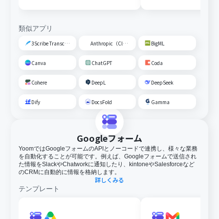
類似アプリ
3Scribe Transcription
Anthropic（Claude）
BigML
Canva
ChatGPT
Coda
Cohere
DeepL
DeepSeek
Dify
DocsFold
Gamma
Googleフォーム
YoomではGoogleフォームのAPIとノーコードで連携し、様々な業務
を自動化することが可能です。例えば、Googleフォームで送信され
た情報をSlackやChatworkに通知したり、kintoneやSalesforceなど
のCRMに自動的に情報を格納します。
詳しくみる
テンプレート