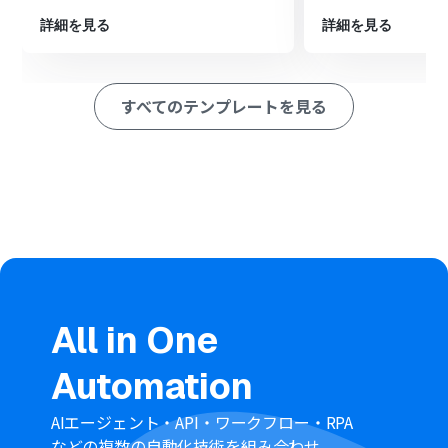
最後に、オペレーションでMemを選択し、「Save to
詳細を見る
詳細を見る
Mem」アクションを設定して、前のステップで生成され
たテキストを保存します。
※「トリガー」：フロー起動のきっかけとなるアクション、「オ
すべてのテンプレートを見る
ペレーション」：トリガー起動後、フロー内で処理を行うアク
ション
■このワークフローのカスタムポイント
OpenAIでテキストを生成するアクションでは、トリガー
で取得したGoogleフォームの回答内容を活用し、どのよ
うなテキストを生成したいかプロンプトを任意で設定し
てください。
Memに内容を保存するアクションでは、OpenAIで生成し
たテキストなど、事前のアクションで取得した情報を活用
して、保存する内容を任意で設定してください。
All in One
■注意事項
Automation
Googleフォーム、Open AI、MemのそれぞれとYoomを
連携してください。
トリガーは5分、10分、15分、30分、60分の間隔で起動
AIエージェント・API・ワークフロー・RPA
間隔を選択できます。
などの複数の自動化技術を組み合わせ、