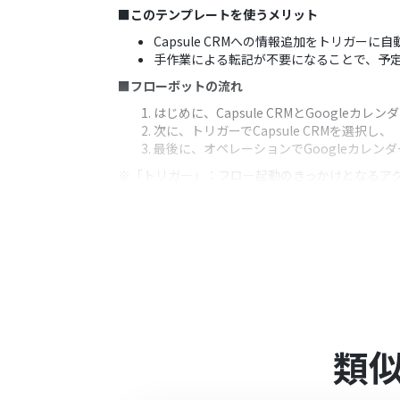
■このテンプレートを使うメリット
Capsule CRMへの情報追加をトリガー
手作業による転記が不要になることで、予
■フローボットの流れ
はじめに、Capsule CRMとGoogleカレ
次に、トリガーでCapsule CRMを選択し、
最後に、オペレーションでGoogleカレ
※「トリガー」：フロー起動のきっかけとなるア
■このワークフローのカスタムポイント
Googleカレンダーで予定を作成する際
トリガーで取得したCapsule CRMの
■注意事項
Capsule CRM、Googleカレンダーの
類