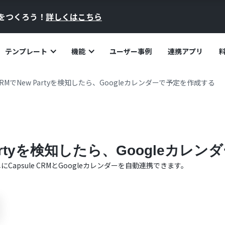
員をつくろう！
詳しくはこちら
テンプレート
機能
ユーザー事例
連携アプリ
e CRMでNew Partyを検知したら、Googleカレンダーで予定を作成する
w Partyを検知したら、Googleカ
単に
Capsule CRM
と
Googleカレンダー
を自動連携できます。