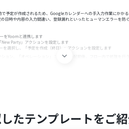
に自動で予定が作成されるため、Googleカレンダーへの手入力作業にか
定の日時や内容の入力間違い、登録漏れといったヒューマンエラーを防
ンダーをYoomと連携します
「New Party」アクションを設定します
ンダーを選択し、「予定を作成（終日）」アクションを設定します
クション、「オペレーション」：トリガー起動後、フロー内で処理を行
に、予定のタイトルや説明欄などを任意の内容で設定してください
Party情報（会社名や担当者名など）を予定のタイトルや詳細に含めること
それぞれとYoomを連携してください。
似したテンプレートをご紹