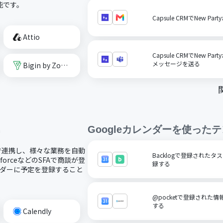
能です。
Capsule CRMでNew 
Attio
Capsule CRMでNew Par
メッセージを送る
Bigin by Zoho CRM
ー
Googleカレンダー
を使ったテ
ードで連携し、様々な業務を自動
Backlogで登録されたタ
forceなどのSFAで商談が登
録する
ンダーに予定を登録すること
@pocketで登録された情
する
Calendly