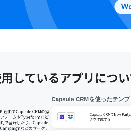
使用しているアプリについ
Capsule CRM
を使ったテンプ
I経由でCapsule CRMの操
Capsule CRMでNew P
フォームやTypeformなど
ダを作成する
自動で登録したり、Capsule
veCampaignなどのマーケテ