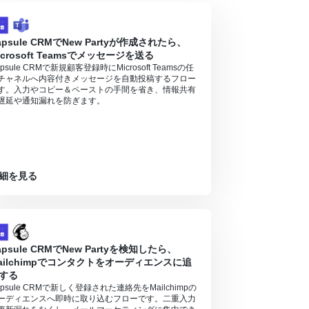
apsule CRMでNew Partyが作成されたら、
icrosoft Teamsでメッセージを送る
apsule CRMで新規顧客登録時にMicrosoft Teamsの任
チャネルへ内容付きメッセージを自動投稿するフロー
す。入力やコピー＆ペーストの手間を省き、情報共有
遅延や通知漏れを防ぎます。
細を見る
apsule CRMでNew Partyを検知したら、
ailchimpでコンタクトをオーディエンスに追
する
apsule CRMで新しく登録された連絡先をMailchimpの
ーディエンスへ即時に取り込むフローです。二重入力