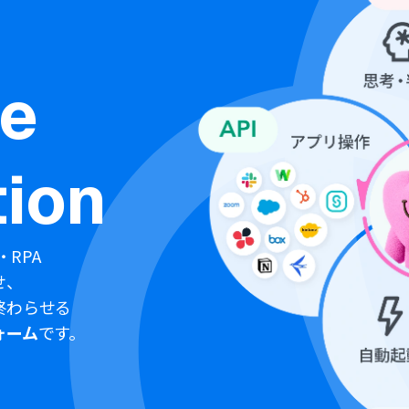
ne
ion
・RPA
せ、
終わらせる
ォーム
です。