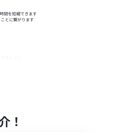
かる時間を短縮できます
ぐことに繋がります
うアクション
で、より分かりやすい予定を作成できます
介！