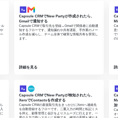
Capsule CRMでNew Partyが作成されたら、
C
Gmailで通知する
M
ォル
Capsule CRMで取引先を登録→Gmailで関係者に自動通
C
や
知するフローです。通知漏れや共有遅延、手作業のメー
意
ー
ル作成を減らし、チーム全体で確実な情報共有を実現し
で
ます。
の
詳細を見る
詳
Capsule CRMでNew Partyが検知されたら、
C
XeroでContactsを作成する
M
から
Capsule CRMの新規取引先をきっかけにXeroへ連絡先
加
入
を自動登録するフローです。二重入力の時間と転記ミス
C
に
を抑え、顧客管理と会計をよりスムーズに行えます。一
オ
度の入力で両システムに反映でき、確認の手間も減りま