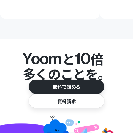
Yoom
10
と
倍
多くのことを。
無料で始める
資料請求