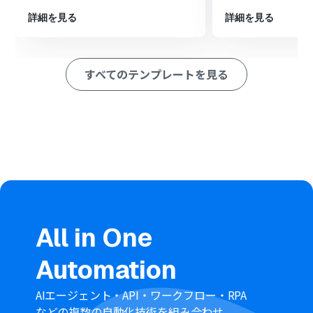
成」アクションを設定し、Asanaから取得した情報をもと
詳細を見る
詳細を見る
にチケットを作成します
※「トリガー」：フロー起動のきっかけとなるアクション、「オ
ペレーション」：トリガー起動後、フロー内で処理を行うアク
すべてのテンプレートを見る
ション
■このワークフローのカスタムポイント
Asanaのトリガー設定では、連携の対象としたいワークス
ペースIDやプロジェクトIDを任意で設定してください
分岐条件の設定では、Asanaタスクの担当者や特定のキー
ワードなど、前段のトリガーで取得した情報をもとに条件
を自由にカスタマイズできます
Zendeskでチケットを作成するアクションでは、Asanaの
タスク名や詳細情報などを引用し、チケットの件名や本
文などを任意に設定できます
All in One
■注意事項
Asana、ZendeskのそれぞれとYoomを連携してくださ
Automation
い。
【Zendesk】はチームプラン・サクセスプランでのみご
AIエージェント・API・ワークフロー・RPA
利用いただけるアプリとなっております。フリープラン・
などの複数の自動化技術を組み合わせ、
ミニプランの場合は設定しているフローボットのオペレ