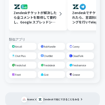
Zendeskチケットが解決した
Zendeskでチケット
ら全コメントを取得して要約
れたら、言語別にフ
し、Google スプレッドシー
ングを行いTelegra
トにFAQとして追加する
する
類似アプリ
Aircall
AskHandle
Canny
Chat Plus
ChatBot
CloudTalk
Freshchat
Freshdesk
Freshservice
Front
Gist
Groove
×
Asana
Zendesk
で他にできることをみる