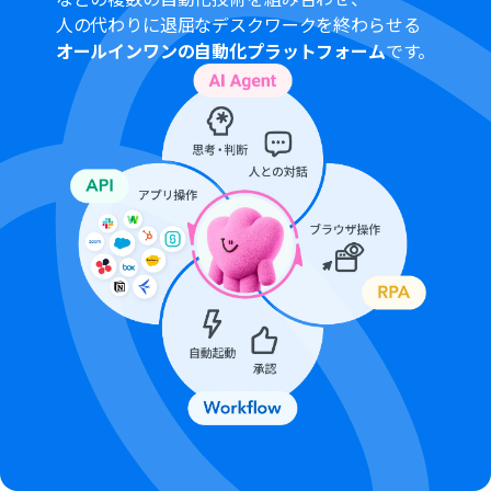
ーションやデータコネクトはエラーとなりますので、ご注
人の代わりに退屈なデスクワークを終わらせる
意ください。
オールインワンの自動化プラットフォーム
です。
チームプランやサクセスプランなどの有料プランは、2週
間の無料トライアルを行うことが可能です。無料トライア
ル中には制限対象のアプリを使用することができます。
トリガーは5分、10分、15分、30分、60分の間隔で起動
間隔を選択できます。
プランによって最短の起動間隔が異なりますので、ご注意
ください。
分岐はミニプラン以上のプランでご利用いただける機能
（オペレーション）となっております。フリープランの場
合は設定しているフローボットのオペレーションはエラ
ーとなりますので、ご注意ください。
ミニプランなどの有料プランは、2週間の無料トライアル
を行うことが可能です。無料トライアル中には制限対象の
アプリや機能（オペレーション）を使用することができ
ます。