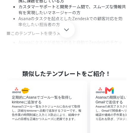
携に課題を感じている方
カスタマーサポートと開発チーム間で、スムーズな情報共
有を実現したいマネージャーの方
Asanaのタスクを起点としたZendeskでの顧客対応を効
率化したい担当者の方
■このテンプレートを使うメリット
Asanaにタスクが追加されると自動でZendeskのチケッ
トが作成されるため、手作業での転記やツール間の移動
に費やしていた時間を削減できます
手作業による情報の転記ミスやチケットの作成漏れとい
ったヒューマンエラーを防ぎ、より正確で迅速な顧客対応
の実現に繋がります
類似したテンプレートをご紹介！
■フローボットの流れ
はじめに、AsanaとZendeskをYoomと連携します
次に、トリガーでAsanaを選択し、「特定のプロジェクト
定期的にAsanaでゴール一覧を取得し
Asanaの期限が近い
に新しいタスクが追加されたら」というアクションを設定
kintoneに追加する
Gmailで送信する
します
Asanaのゴール一覧をスケジュールに合わせて取得
Asanaの未完了タスクを
し、詳細をkintoneへ自動で追加するフローです。報
し、Gmailで関係者へリ
続いて、オペレーションで分岐機能を設定し、特定の条件
告作業の時間削減と入力ミス防止により、組織やチ
確認や連絡の手作業を減ら
に合致した場合のみ後続のアクションが実行されるように
ームの目標を正確かつスムーズに把握できます。
り忘れを防ぎ、プロジェク
設定します
最後に、オペレーションでZendeskの「チケットを作