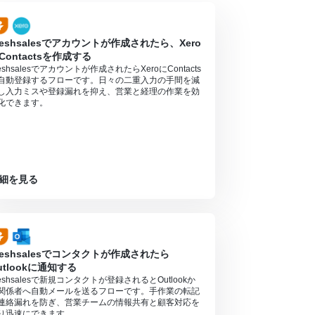
reshsalesでアカウントが作成されたら、Xero
Contactsを作成する
reshsalesでアカウントが作成されたらXeroにContacts
自動登録するフローです。日々の二重入力の手間を減
）があり、一般法人向けプランに加入していない場合には認証
し入力ミスや登録漏れを抑え、営業と経理の作業を効
化できます。
合は設定しているフローボットのオペレーションは
アプリや機能（オペレーション）を使用すること
細を見る
reshsalesでコンタクトが作成されたら
utlookに通知する
reshsalesで新規コンタクトが登録されるとOutlookか
関係者へ自動メールを送るフローです。手作業の転記
連絡漏れを防ぎ、営業チームの情報共有と顧客対応を
り迅速にできます。