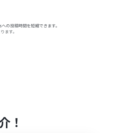
amsへの投稿時間を短縮できます。
なります。
設定します。
ャネルに通知を送ります。
うアクション
てください。
介！
ださい。