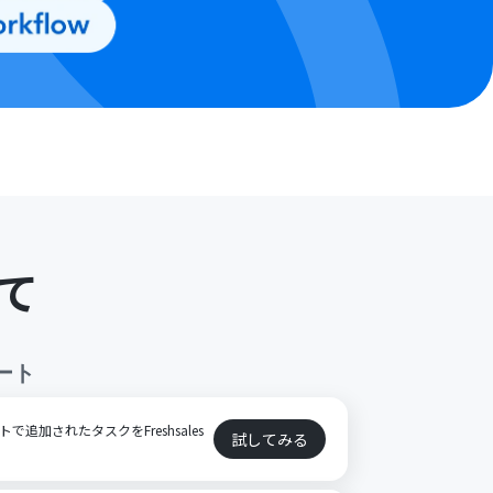
て
ート
で追加されたタスクをFreshsales
試してみる