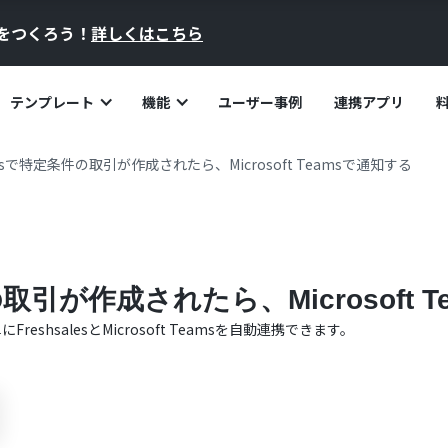
員をつくろう！
詳しくはこちら
テンプレート
機能
ユーザー事例
連携アプリ
alesで特定条件の取引が作成されたら、Microsoft Teamsで通知する
の取引が作成されたら、Microsoft 
単に
Freshsales
と
Microsoft Teams
を自動連携できます。