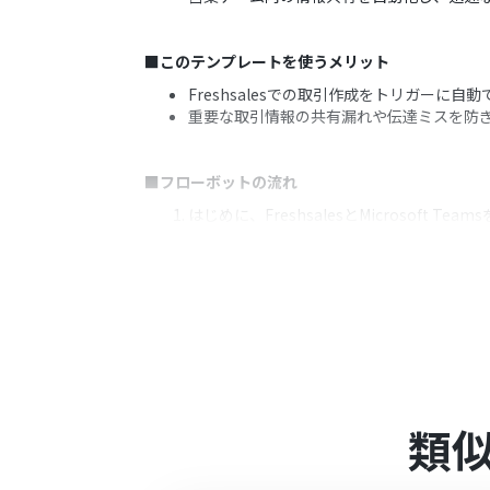
■このテンプレートを使うメリット
Freshsalesでの取引作成をトリガーに自
重要な取引情報の共有漏れや伝達ミスを防
■フローボットの流れ
はじめに、FreshsalesとMicrosoft Te
次に、トリガーでFreshsalesを選択
次に、オペレーションで分岐機能を設定し
最後に、オペレーションでMicrosoft
※「トリガー」：フロー起動のきっかけとなるア
■このワークフローのカスタムポイント
Freshsalesのトリガー設定では、特
類
通知を送る条件を絞り込むため、分岐機能
Microsoft Teamsへの通知アクシ