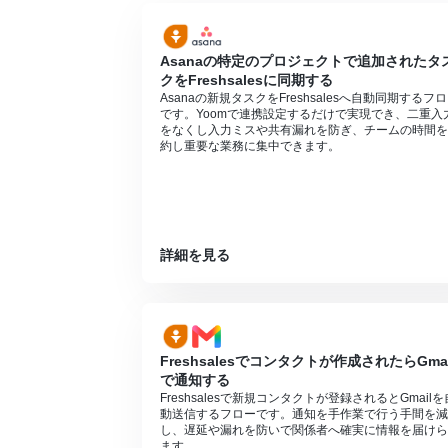
■
注意事項
Freshsales、Microsoft Teamsの
Asanaの特定のプロジェクトで追加されたタ
トリガーは5分、10分、15分、30分、6
クをFreshsalesに同期する
プランによって最短の起動間隔が異なりま
Asanaの新規タスクをFreshsalesへ自動同期するフ
です。Yoomで連携設定するだけで実現でき、二重入
Microsoft365（旧Office365）に
をなくし入力ミスや共有漏れを防ぎ、チームの時間を
に失敗する可能性があります。
約し重要な業務に集中できます。
分岐はミニプラン以上のプランでご利用い
エラーとなりますので、ご注意ください。
ミニプランなどの有料プランは、2週間の
ができます。
詳細を見る
Freshsalesでコンタクトが作成されたらGmai
で通知する
Freshsalesで新規コンタクトが登録されるとGmailを
動送信するフローです。通知を手作業で行う手間を減
し、遅延や漏れを防いで関係者へ確実に情報を届けら
ます。