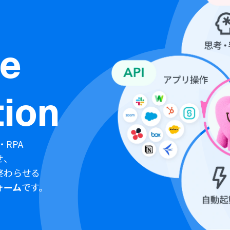
ne
ion
・RPA
せ、
終わらせる
ォーム
です。