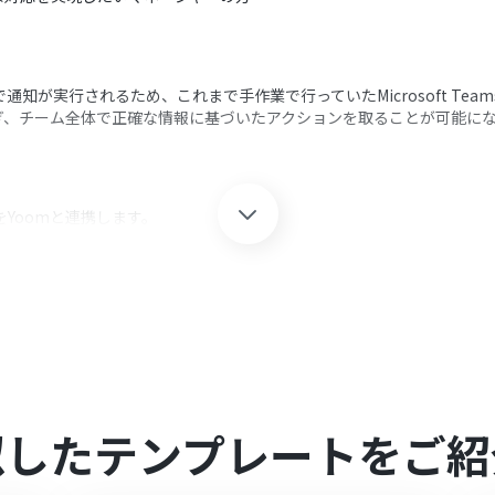
動で通知が実行されるため、これまで手作業で行っていたMicrosoft Te
ぎ、チーム全体で正確な情報に基づいたアクションを取ることが可能に
amsをYoomと連携します。
し、「取引が作成されたら」というアクションを設定します。
、特定の条件に合致した場合のみ後続のアクションが実行されるように
 Teamsの「チャネルにメッセージを送る」アクションを設定し、指定のチ
クション、「オペレーション」：トリガー起動後、フロー内で処理を行
定の条件で作成された取引のみを対象とするため、任意のフィルタIDを設定し
似したテンプレートをご紹
で金額や取引ステージなど、任意の条件を設定してください。
ョンでは、メッセージを送りたい任意のチームIDおよびチャネルIDを設定してく