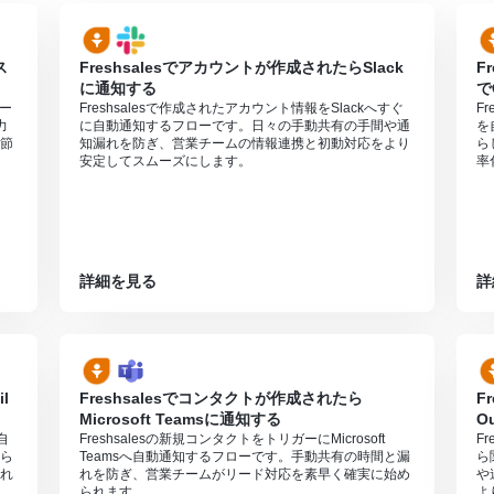
それぞれとYoomを連携してください。
ス
Freshsalesでアカウントが作成されたらSlack
F
0分の間隔で起動間隔を選択できます。
に通知する
で
すので、ご注意ください。
ロー
Freshsalesで作成されたアカウント情報をSlackへすぐ
F
力
に自動通知するフローです。日々の手動共有の手間や通
を
は、家庭向けプランと一般法人向けプラン（Microsoft365 Business
節
知漏れを防ぎ、営業チームの情報連携と初動対応をより
ら
安定してスムーズにします。
率
ただける機能（オペレーション）となっております。フリープランの場
無料トライアルを行うことが可能です。無料トライアル中には制限対象の
詳細を見る
詳
l
Freshsalesでコンタクトが作成されたら
F
Microsoft Teamsに通知する
O
自
Freshsalesの新規コンタクトをトリガーにMicrosoft
F
ら
Teamsへ自動通知するフローです。手動共有の時間と漏
ら
れ
れを防ぎ、営業チームがリード対応を素早く確実に始め
や
られます。
よ