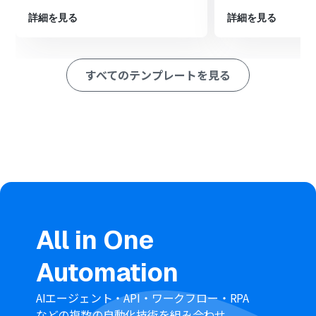
する」アクションを設定し、トリガーで検知したPerson
詳細を見る
詳細を見る
の詳細情報を取得します
最後に、オペレーションでBoxの「フォルダを作成する」
アクションを設定し、取得したPersonの名前を元にフォ
ルダを作成します
すべてのテンプレートを見る
※「トリガー」：フロー起動のきっかけとなるアクション、「オ
ペレーション」：トリガー起動後、フロー内で処理を行うアク
ション
■このワークフローのカスタムポイント
Boxでフォルダを作成するオペレーションにて、作成先の
親フォルダをIDで任意に指定できます。これにより、特定
のフォルダ配下に顧客ごとのフォルダを自動で整理する
ことが可能です。
All in One
Automation
■
注意事項
Copper、BoxのそれぞれとYoomを連携してください。
AIエージェント・API・ワークフロー・RPA
などの複数の自動化技術を組み合わせ、