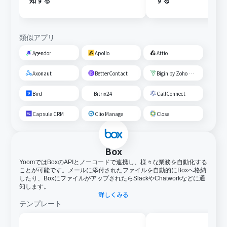
知する
する
類似アプリ
Agendor
Apollo
Attio
Axonaut
BetterContact
Bigin by Zoho CRM
Bird
Bitrix24
CallConnect
Capsule CRM
Clio Manage
Close
Box
YoomではBoxのAPIとノーコードで連携し、様々な業務を自動化する
ことが可能です。メールに添付されたファイルを自動的にBoxへ格納
したり、BoxにファイルがアップされたらSlackやChatworkなどに通
知します。
詳しくみる
テンプレート