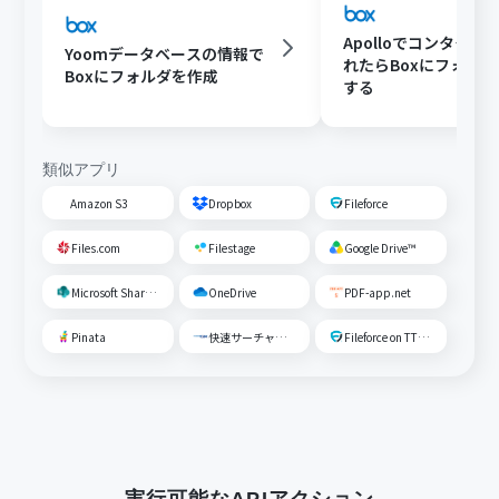
Apolloでコンタクト
Yoomデータベースの情報で
れたらBoxにフォル
Boxにフォルダを作成
する
類似アプリ
Amazon S3
Dropbox
Fileforce
Files.com
Filestage
Google Drive™
Microsoft SharePoint
OneDrive
PDF-app.net
Pinata
快速サーチャーGX
Fileforce on TTS Cloud