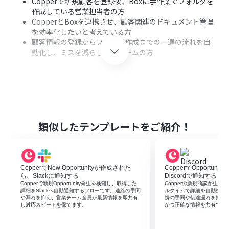
Copperで新規顧客を登録後、Boxに手作業でフォルダを
作成している営業担当者の方
CopperとBoxを連携させ、顧客関連のドキュメント管理
を効率化したいと考えている方
顧客情報の登録からフォルダ作成までの一連の流れを自
動化し、ミスを減らしたいチームの方
■このテンプレートを使うメリット
Copperに新しいPersonを登録するだけでBoxにフォルダ
が自動で作成されるため、これまで手作業に費やしてい
た時間を短縮できます
類似したテンプレートをご紹介！
手動でのフォルダ作成に伴う命名ミスや作成漏れなどの
ヒューマンエラーを防ぎ、データ管理の精度を高めること
に繋がります
CopperでNew Opportunityが作成された
CopperでOpportun
ら、Slackに通知する
Discordで通知する
■フローボットの流れ
Copperで新規Opportunity発生を検知し、取得した
Copperの新規商談が生まれ
詳細をSlackへ自動通知するフローです。連絡の手間
ルタイムで詳細を自動投稿
はじめに、CopperとBoxをYoomと連携します
や漏れを抑え、営業チーム全員が最新情報を即共有
携の手間や伝達漏れを抑え
次に、トリガーでCopperを選択し、「新しいPersonが作
し対応スピードを保てます。
かつ正確な情報を共有でき
成されたら」というアクションを設定します
次に、オペレーションでCopperの「Person情報を取得