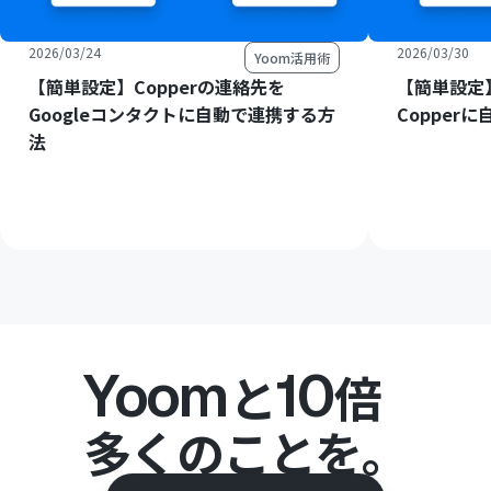
2026/03/24
2026/03/30
Yoom活用術
【簡単設定】Copperの連絡先を
【簡単設定】
Googleコンタクトに自動で連携する方
Copper
法
Yoom
10
と
倍
多くのことを。