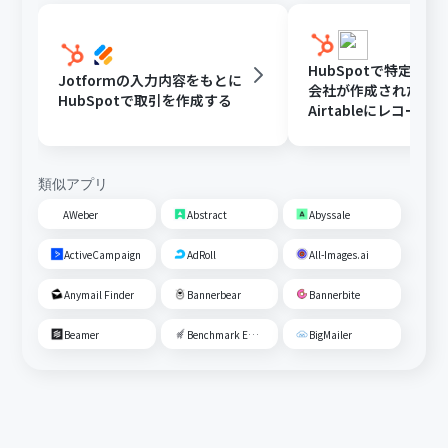
HubSpotで特定条
Jotformの入力内容をもとに
会社が作成されたら
HubSpotで取引を作成する
Airtableにレコード
る
類似アプリ
AWeber
Abstract
Abyssale
ActiveCampaign
AdRoll
All-Images.ai
Anymail Finder
Bannerbear
Bannerbite
Beamer
Benchmark Email
BigMailer