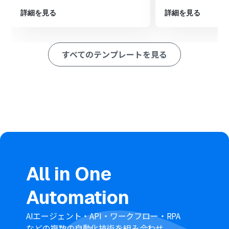
※「トリガー」：フロー起動のきっかけとなるアクション、「オ
詳細を見る
詳細を見る
ペレーション」：トリガー起動後、フロー内で処理を行うアク
ション
すべてのテンプレートを見る
■このワークフローのカスタムポイント
HubSpotの「コンタクトの作成」アクションでは、どの
情報をどの項目にマッピングするかを任意で設定できま
す。Zoho CRMから取得した連絡先の氏名やメールアドレ
ス、会社名などの値を、HubSpotの対応するプロパティ
に紐づけてください
■注意事項
Zoho CRM、HubSpotのそれぞれとYoomを連携してくだ
さい。
All in One
Automation
AIエージェント・API・ワークフロー・RPA
などの複数の自動化技術を組み合わせ、