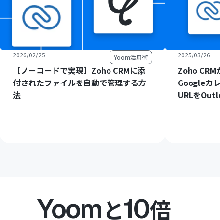
2026/02/25
2025/03/26
Yoom活用術
【ノーコードで実現】Zoho CRMに添
Zoho C
付されたファイルを自動で管理する方
Google
法
URLをOu
Yoom
10
と
倍