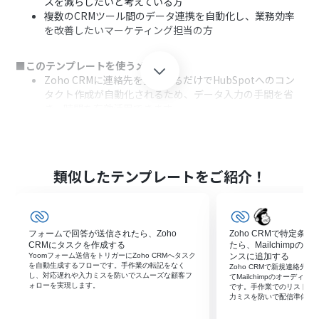
スを減らしたいと考えている方
複数のCRMツール間のデータ連携を自動化し、業務効率
を改善したいマーケティング担当の方
■このテンプレートを使うメリット
Zoho CRMに連絡先を登録するだけでHubSpotへのコン
タクト作成が自動化されるため、データ入力の手間を省
き、時間を有効活用できます
手作業でのデータ転記が不要になることで、入力ミスや転
記漏れといったヒューマンエラーを防ぎ、データの正確性
を保つことに繋がります
類似したテンプレートをご紹介！
■フローボットの流れ
はじめに、HubSpotとZoho CRMをYoomと連携します
次に、トリガーでZoho CRMを選択し、「連絡先が作成さ
れたら（Webhook）」というアクションを設定します
フォームで回答が送信されたら、Zoho
Zoho CRMで特定条
続いて、オペレーションでZoho CRMの「連絡先情報を取
CRMにタスクを作成する
たら、Mailchimp
得」アクションを設定し、トリガーで反応した連絡先の詳
Yoomフォーム送信をトリガーにZoho CRMへタスク
ンスに追加する
を自動生成するフローです。手作業の転記をなく
Zoho CRMで新規連絡先
細情報を取得します
し、対応遅れや入力ミスを防いでスムーズな顧客フ
てMailchimpのオーデ
最後に、オペレーションでHubSpotの「コンタクトの作
ォローを実現します。
です。手作業でのリスト転
力ミスを防いで配信準備を
成」アクションを設定し、取得した情報を基にコンタクト
を作成します