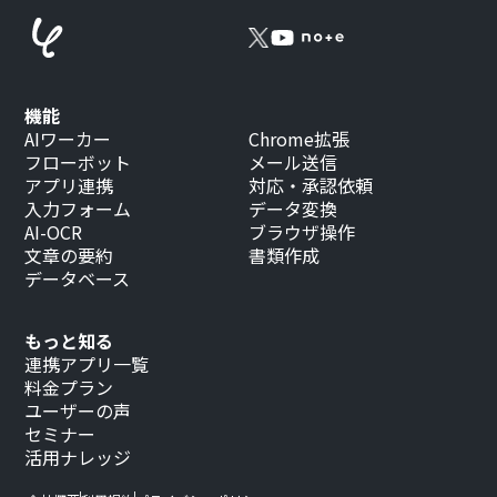
機能
AIワーカー
Chrome拡張
フローボット
メール送信
アプリ連携
対応・承認依頼
入力フォーム
データ変換
AI-OCR
ブラウザ操作
文章の要約
書類作成
データベース
もっと知る
連携アプリ一覧
料金プラン
ユーザーの声
セミナー
活用ナレッジ