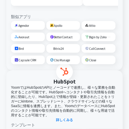
ーディエンスに追加
類似アプリ
Agendor
Apollo
Attio
Axonaut
BetterContact
Bigin by Zoho CRM
Bird
Bitrix24
CallConnect
Capsule CRM
Clio Manage
Close
HubSpot
YoomではHubSpotのAPIとノーコードで連携し、様々な業務を自動
化することが可能です。HubSpotへコンタクトや取引先情報を自動
的に登録したり、HubSpot上で情報が登録・更新されたことをトリ
ガーにkintone、スプレッドシート、クラウドサインなどの様々な
SaaSに情報を連携します。また、YoomのデータベースにHubSpot
のコンタクト情報や取引先情報を自動的に同期し、様々な用途で活
用することが可能です。
詳しくみる
テンプレート