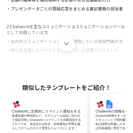
・プレゼンデータごとの質疑応答をまとめる書記業務の担当者
2.Chatworkを主なコミュニケーショコミュニケーションツール
として利用している方
・社内のコミュニケーションとして使用している各部門長の方
・取引先企業とのやりとりを担当している営業アシスタント
3.手入力の作業を減らし、自動化したいと考えている方
・業務効率化を目指している中小企業の経営者
・デジタルツールを利用してデータ管理を行なっているマーケ
類似したテンプレートをご紹介！
ティング担当者
■このテンプレートを使うメリット
Chatworkに定期的にリマインド通知をする
Chatworkの情報を
毎週会議や締切前など、スケジュール設定に合わせ
Chatwork投稿をきっかけに
・スケジュールに合わせてフォルダとグループチャットの作成
て指定日時にChatworkへリマインドを自動送信する
ドキュメントで契約書を自
から通知まで自動化することで、手作業による手間を省くこと
フローです。送信忘れを防ぎ、定例通知の手間を減
転記時間を削減し入力ミス
らしてチームのタスク管理をスムーズにします。
は内容確認に専念できます
ができ業務効率の改善につながります。