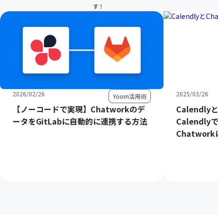
す！
2026/02/26
2025/03/26
Yoom活用術
【ノーコードで実現】Chatworkのデ
Calendl
ータをGitLabに自動的に連携する方法
Calend
Chatwo