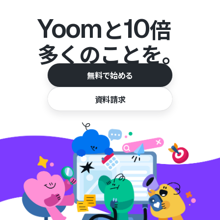
Yoom
10
と
倍
多くのことを。
無料で始める
資料請求