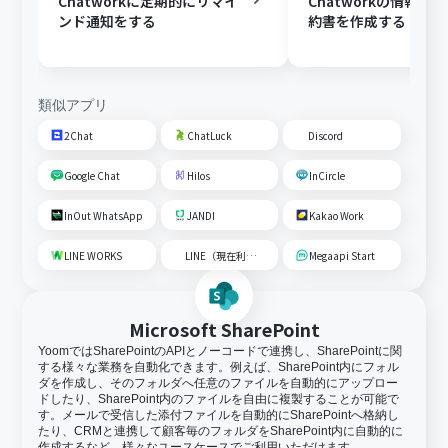
Chatworkに定期的にリマイ
Chatworkの情報を
ンド通知をする
約書を作成する
類似アプリ
2Chat
ChatLuck
Discord
Google Chat
Hilos
InCircle
InOut WhatsApp
JANDI
Kakao Work
LINE WORKS
LINE（現在利用不可）
Megaapi Start
Microsoft SharePoint
YoomではSharePointのAPIとノーコードで連携し、SharePointに関
する様々な業務を自動化できます。例えば、SharePoint内にフォル
ダを作成し、そのフォルダへ任意のファイルを自動的にアップロー
ドしたり、SharePoint内のファイルを自由に複製することが可能で
す。メールで受信した添付ファイルを自動的にSharePointへ格納し
たり、CRMと連携して顧客毎のフォルダをSharePoint内に自動的に
作成するなど、様々なユースケースでご利用いただけます。