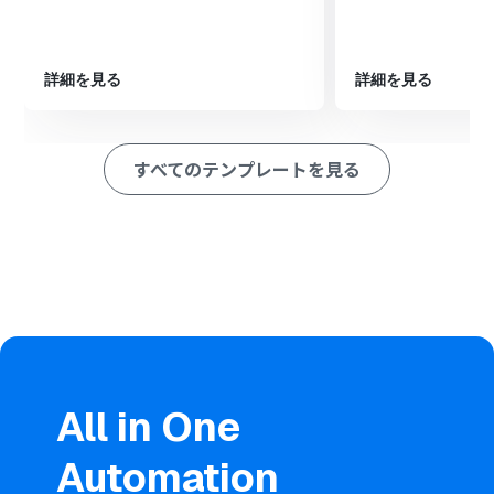
・新しいフォルダとグループチャットの作成から詳細情報の通
知を自動化することによって、メンバー間の情報共有がスムーズ
になりコミュニケーションを活性化することができます。
詳細を見る
詳細を見る
■注意事項
すべてのテンプレートを見る
・Chatwork、Microsoft SharePointのそれぞれとYoomを連携
してください。
・Microsoft365（旧Office365）には、家庭向けプランと一般法
人向けプラン（Microsoft365 Business）があり、一般法人向け
プランに加入していない場合には認証に失敗する可能性があり
ます。
All in One
Automation