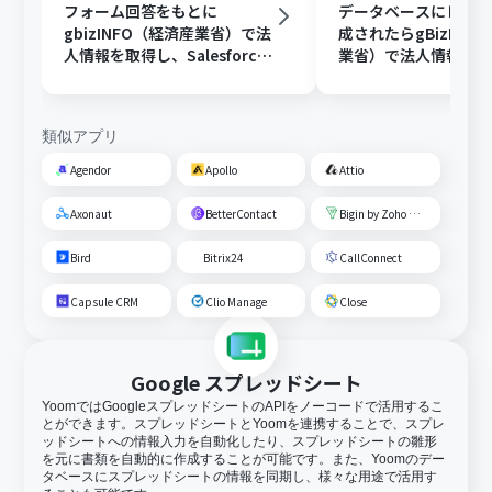
フォーム回答をもとに
データベースにレコ
gbizINFO（経済産業省）で法
成されたらgBizINF
人情報を取得し、Salesforce
業省）で法人情報を
に取引先を作成する
Google Driveに新
を作成する
類似アプリ
Agendor
Apollo
Attio
Axonaut
BetterContact
Bigin by Zoho CRM
Bird
Bitrix24
CallConnect
Capsule CRM
Clio Manage
Close
Google スプレッドシート
YoomではGoogleスプレッドシートのAPIをノーコードで活用するこ
とができます。スプレッドシートとYoomを連携することで、スプレ
ッドシートへの情報入力を自動化したり、スプレッドシートの雛形
を元に書類を自動的に作成することが可能です。また、Yoomのデー
タベースにスプレッドシートの情報を同期し、様々な用途で活用す