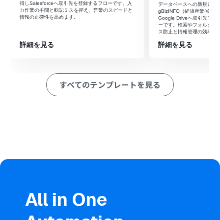
「レコードを追加する」アクションを設定し、検索で取得
得しSalesforceへ取引先を登録するフローです。入
データベースへの新規レコ
した情報を指定のスプレッドシートに追加します。
力作業の手間と転記ミスを抑え、営業のスピードと
gBizINFO（経済産業省
情報の正確性を高めます。
Google Driveへ取引
※「トリガー」：フロー起動のきっかけとなるアクション、「オ
ーです。検索やフォルダ作
ス防止と情報管理の効率化
ペレーション」：トリガー起動後、フロー内で処理を行うアク
ション
詳細を見る
詳細を見る
■このワークフローのカスタムポイント
Yoomのデータベーストリガー機能では、監視対象とする
データベースや、フローを起動させるレコードの条件を任
すべてのテンプレートを見る
意で設定してください。
Google スプレッドシートへの追加アクションでは、書き
込み先のファイルやシートを任意で指定し、登録する項
目には固定値だけでなく、gBizINFO（経済産業省）で取
得した法人情報などを変数として設定できます。
■注意事項
gBizINFO（経済産業省）、Google スプレッドシートと
Yoomを連携してください。
All in One