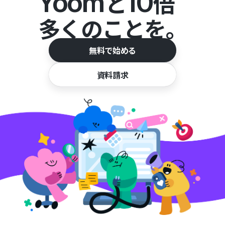
Yoom
10
と
倍
多くのことを。
無料で始める
資料請求