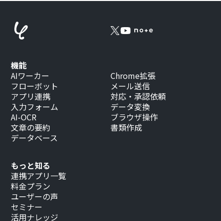
機能
AIワーカー
Chrome拡張
フローボット
メール送信
アプリ連携
対応・承認依頼
入力フォーム
データ変換
AI-OCR
ブラウザ操作
文章の要約
書類作成
データベース
もっと知る
連携アプリ一覧
料金プラン
ユーザーの声
セミナー
活用ナレッジ