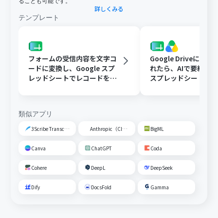
ることも可能です。
詳しくみる
テンプレート
フォームの受信内容を文字コ
Google Driveに文
ードに変換し、Google スプ
れたら、AIで要約してG
レッドシートでレコードを追
スプレッドシートの
加する
トに追加する
類似アプリ
3Scribe Transcription
Anthropic（Claude）
BigML
Canva
ChatGPT
Coda
Cohere
DeepL
DeepSeek
Dify
DocsFold
Gamma