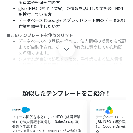
る営業や管理部門の方
gBizINFO（経済産業省）の情報を活用した業務の自動化
を検討している方
データベースとGoogle スプレッドシート間のデータ転記
作業を効率化したい方
■このテンプレートを使うメリット
データベースへの登録を起点に、法人情報の検索から転記
までが自動化され、これまで手作業に費やしていた時間
を短縮できます。
システムが自動で処理するため、手作業による法人情報
の検索ミスや転記漏れといったヒューマンエラーの防止
に繋がります。
■フローボットの流れ
はじめに、gBizINFO（経済産業省）とGoogle スプレッ
ドシートをYoomと連携します。
類似したテンプレートをご紹介！
次に、トリガーでデータベーストリガー機能を選択し、
「条件に合致するレコードが新たに作成されたら」とい
うアクションを設定します。
次に、オペレーションでgBizINFO（経済産業省）の「法
フォーム回答をもとにgbizINFO（経済産業
データベースにレコー
人番号から法人情報を検索」アクションを設定します。
省）で法人情報を取得し、Salesforceに取
gBizINFO（経済産
最後に、オペレーションでGoogle スプレッドシートの
引先を作成する
し、Google Driv
フォーム送信をきっかけにgBizINFOで法人情報を取
る