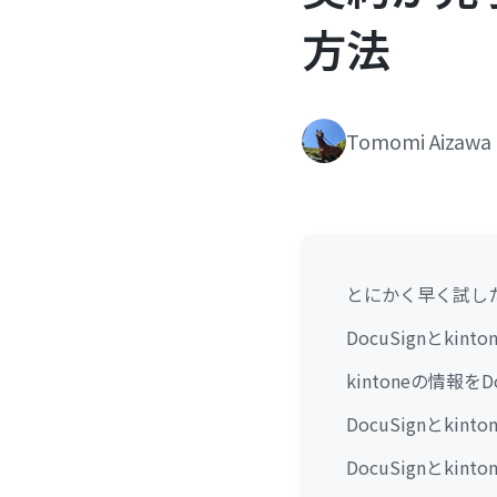
方法
Tomomi Aizawa
とにかく早く試し
DocuSignとki
kintoneの情報を
DocuSignとki
DocuSignとki