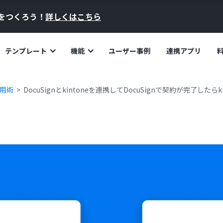
員をつくろう！
詳しくはこちら
テンプレート
機能
ユーザー事例
連携アプリ
活用術
DocuSignとkintoneを連携してDocuSignで契約が完了したら