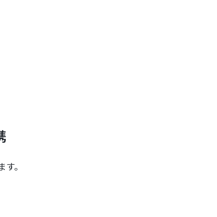
携
ます。