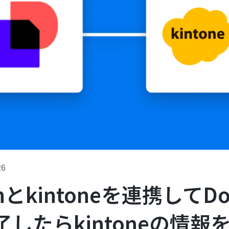
26
gnとkintoneを連携してDo
したらkintoneの情報