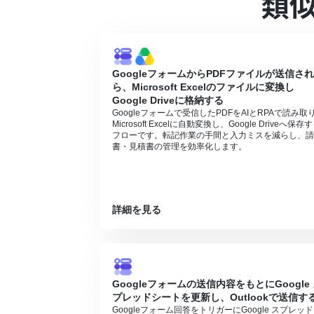
類
Googleフォームをトリガーとして使用し
トリガーは5分、10分、15分、30分、6
プランによって最短の起動間隔が異なりま
GoogleフォームからPDFファイルが送信さ
ら、Microsoft Excelのファイルに変換し
Google Driveに格納する
Googleフォームで受信したPDFをAIとRPAで読み取
Microsoft Excelに自動変換し、Google Driveへ保存
フローです。転記作業の手間と入力ミスを減らし、請
書・見積書の管理を効率化します。
詳細を見る
Googleフォームの送信内容をもとにGoogle
プレッドシートを更新し、Outlookで送信す
Googleフォーム回答をトリガーにGoogle スプレッ