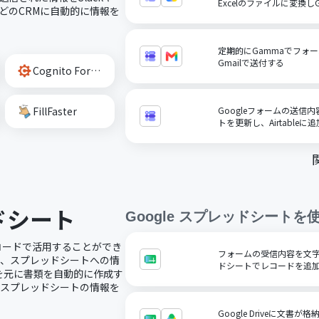
Excelのファイルに変換しGo
rceなどのCRMに自動的に情報を
定期的にGammaでフォ
Gmailで送付する
Cognito Forms
FillFaster
Googleフォームの送信内
トを更新し、Airtableに
ッドシート
Google スプレッドシート
を
ノーコードで活用することができ
フォームの受信内容を文字コ
で、スプレッドシートへの情
ドシートでレコードを追
を元に書類を自動的に作成す
にスプレッドシートの情報を
Google Driveに文書が