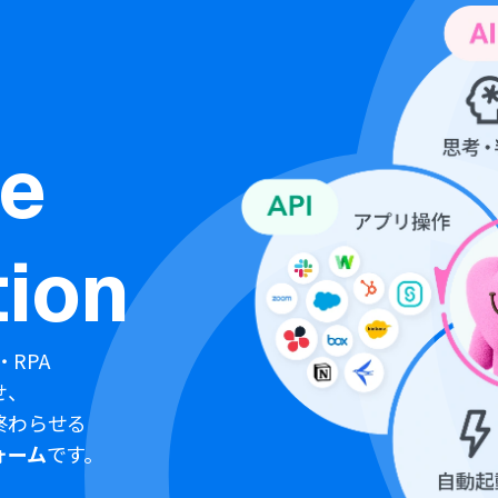
ne
ion
・RPA
せ、
終わらせる
ォーム
です。