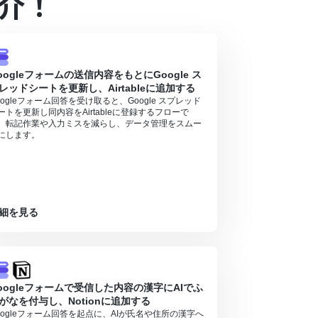
介！
容を取得する方法
」を参照ください。
oogleフォームの送信内容をもとにGoogle ス
レッドシートを更新し、Airtableに追加する
oogleフォーム回答を受け取ると、Google スプレッド
ートを更新し同内容をAirtableに登録するフローで
。転記作業や入力ミスを減らし、データ管理をスムー
にします。
細を見る
oogleフォームで受信した内容の漢字にAIでふ
がなを付与し、Notionに追加する
oogleフォーム回答を起点に、AIが氏名や住所の漢字へ