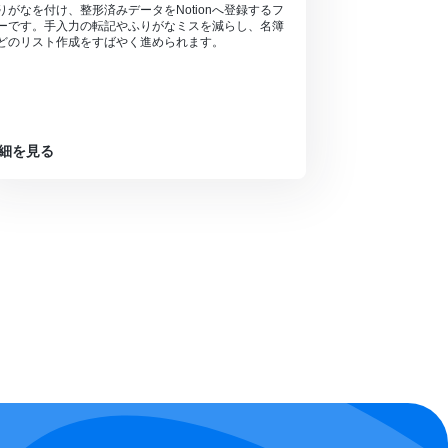
りがなを付け、整形済みデータをNotionへ登録するフ
ーです。手入力の転記やふりがなミスを減らし、名簿
どのリスト作成をすばやく進められます。
細を見る