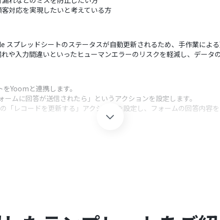
新漏れなどのミスを防止したい方
顧客対応を実現したいと考えている方
gle スプレッドシートのステータスが自動更新されるため、手作業によ
漏れや入力間違いといったヒューマンエラーのリスクを軽減し、データ
ートをYoomと連携します。
「フォームに回答が送信されたら」というアクションを設定します。
シートの「レコードを更新する」アクションを設定し、フォームの回答内容
クション、「オペレーション」：トリガー起動後、フロー内で処理を行
監視対象としたいフォームを指定してください。
ド更新では、対象のスプレッドシートと更新したいレコードの条件を指定し
込むことができます。
シートのそれぞれとYoomを連携してください。