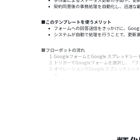
手作業によるステータス更新の手間や、更
契約同意後の事務処理を自動化し、迅速な
■このテンプレートを使うメリット
フォームへの回答送信をきっかけに、Goo
システムが自動で処理を行うことで、更新
■フローボットの流れ
GoogleフォームとGoogle スプレッドシ
トリガーでGoogleフォームを選択し、
オペレーションでGoogle スプレッド
す。
※「トリガー」：フロー起動のきっかけとなるア
■このワークフローのカスタムポイント
Googleフォームのトリガー設定では、
Google スプレッドシートへのレコー
レコードの各項目には取得した変数を埋め
■注意事項
Googleフォーム、Google スプレッド