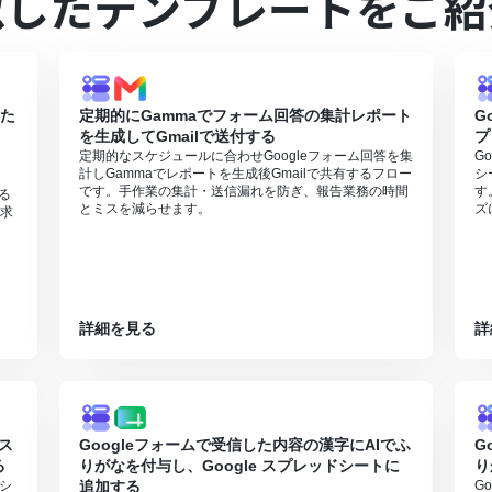
似したテンプレートをご紹
た際の回答内容を取得する方法は「
Googleフォームトリガーで、回答内
0分の間隔で起動間隔を選択できます。
すので、ご注意ください。
れた
定期的にGammaでフォーム回答の集計レポート
G
を生成してGmailで送付する
プ
定期的なスケジュールに合わせGoogleフォーム回答を集
G
計しGammaでレポートを生成後Gmailで共有するフロー
シ
り
です。手作業の集計・送信漏れを防ぎ、報告業務の時間
す
する
とミスを減らせます。
ズ
求
詳細を見る
詳
 ス
Googleフォームで受信した内容の漢字にAIでふ
G
る
りがなを付与し、Google スプレッドシートに
り
ドシ
追加する
G