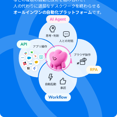
るか、またフォームやMakeLeapsからの情報を
人の代わりに退屈なデスクワークを終わらせる
Salesforceのどの項目に対応させるかを任意で設定して
オールインワンの自動化プラットフォーム
です。
ください。
■注意事項
MakeLeaps、SalesforceのそれぞれとYoomを連携して
ください。
Salesforceはチームプラン・サクセスプランでのみご利用
いただけるアプリとなっております。フリープラン・ミニ
プランの場合は設定しているフローボットのオペレーシ
ョンやデータコネクトはエラーとなりますので、ご注意く
ださい。
チームプランやサクセスプランなどの有料プランは、2週
間の無料トライアルを行うことが可能です。無料トライア
ル中には制限対象のアプリを使用することができます。