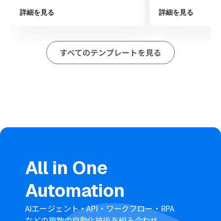
送信された情報（会社名、氏名、メールアドレスなど）
をマッピングし、MakeLeapsに新しい連絡先を自動で作
詳細を見る
詳細を見る
成します。
最後に、オペレーションでSalesforceを選択し、「レコ
ードを追加する」アクションを設定します。フォームの情
すべてのテンプレートを見る
報やMakeLeapsで作成された連絡先情報を基に、
Salesforce内の指定したオブジェクト（例：リード、取引
先責任者）に新しいレコードを自動で追加します。
※「トリガー」：フロー起動のきっかけとなるアクション、「オ
ペレーション」：トリガー起動後、フロー内で処理を行うアク
ション
■このワークフローのカスタムポイント
フォームトリガーでは、収集したい顧客情報（会社名、担
当者名、連絡先など）に合わせて、フォームの質問項目や
入力形式を任意で設定してください。
All in One
MakeLeapsの「連絡先を作成」アクションでは、フォー
ムから取得したどの情報をMakeLeapsのどの項目（連絡
Automation
先の種類、会社名、氏名、メールアドレスなど）にマッ
ピングするかを任意で設定してください。
Salesforceの「レコードを追加」アクションでは、どのオ
AIエージェント・API・ワークフロー・RPA
ブジェクト（リード、取引先責任者など）に情報を追加す
などの複数の自動化技術を組み合わせ、