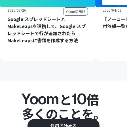
2025/03/26
2026/04/01
Yoom活用術
Google スプレッドシートと
【ノーコード
MakeLeapsを連携して、Google スプ
付依頼一覧
レッドシートで行が追加されたら
MakeLeapsに書類を作成する方法
Yoom
10
と
倍
多くのことを。
無料で始める