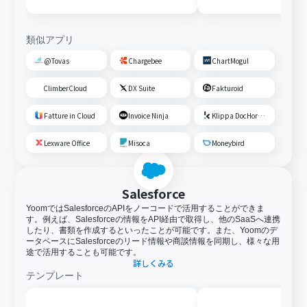
る
類似アプリ
@Tovas
Chargebee
ChartMogul
ClimberCloud
DX Suite
Fakturoid
Fatture in Cloud
Invoice Ninja
Klippa DocHorizon
Lexware Office
Misoca
Moneybird
Salesforce
YoomではSalesforceのAPIをノーコードで活用することができま
す。例えば、Salesforceの情報をAPI経由で取得し、他のSaaSへ連携
したり、書類を作成するといったことが可能です。また、Yoomのデ
ータベースにSalesforceのリード情報や商談情報を同期し、様々な用
途で活用することも可能です。
詳しくみる
テンプレート