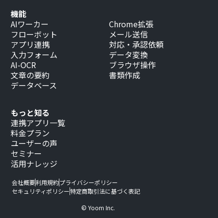
機能
AIワーカー
Chrome拡張
フローボット
メール送信
アプリ連携
対応・承認依頼
入力フォーム
データ変換
AI-OCR
ブラウザ操作
文章の要約
書類作成
データベース
もっと知る
連携アプリ一覧
料金プラン
ユーザーの声
セミナー
活用ナレッジ
会社概要
利用規約
プライバシーポリシー
セキュリティポリシー
特定商取引法に基づく表記
© Yoom Inc.