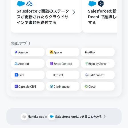
Salesforceで商談のステータ
Salesforceの新規
スが更新されたらクラウドサ
DeepLで翻訳しSlac
インで書類を送付する
する
類似アプリ
Agendor
Apollo
Attio
Axonaut
BetterContact
Bigin by Zoho CRM
Bird
Bitrix24
CallConnect
Capsule CRM
Clio Manage
Close
×
MakeLeaps
Salesforce
で他にできることをみる