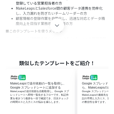
登録している営業担当者の方
MakeLeapsとSalesforce間の顧客データ連携を効率化
し、入力漏れを防ぎたいチームリーダーの方
顧客情報の登録作業を自動化し、迅速な対応とデータ精
度向上を目指す業務改善担当者の方
■このテンプレートを使うメリット
フォーム送信後のMakeLeapsとSalesforceへの情報登録
が自動化されるため、これまで手作業に費やしていた時
間を削減し、他のコア業務に集中できます。
手作業によるデータ転記時の入力ミスや登録漏れといっ
たヒューマンエラーのリスクを軽減し、顧客情報の正確
類似したテンプレートをご紹介！
性を高めることに繋がります。
■フローボットの流れ
はじめに、MakeLeapsとSalesforceをYoomと連携しま
MakeLeapsで送付依頼の一覧を取得し、
Google スプレッド
す。
Google スプレッドシートに追加する
ら、MakeLeapsの
次に、トリガーでフォームトリガーを選択し、「フォーム
MakeLeapsの送付依頼を自動取得し、Google スプ
Google スプレッドシー
が送信されたら」というアクションを設定し、顧客情報を
レッドシートへ即時一覧化するフローです。転記作
MakeLeapsの連絡先を
業を省きつつ進捗を一目で確認でき、日次チェック
記の手間と入力ミス、更新
入力するためのフォームを作成します。
の時間ロスと入力ミスの悩みを減らします。
の整合性を保てます。
次に、オペレーションでMakeLeapsを選択し、「連絡先
を作成」アクションを設定します。ここで、フォームから