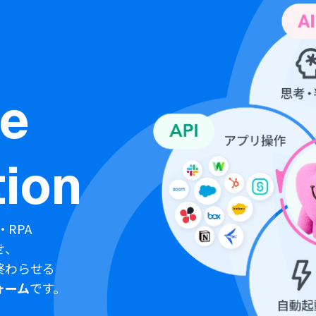
ne
ion
・RPA
せ、
終わらせる
ォーム
です。