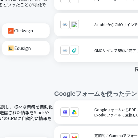
るといったことが可能で
AirtableからGMOサ
Clicksign
Edusign
GMOサインで契約が完了し
Googleフォーム
を使ったテン
ドで連携し、様々な業務を自動化
GoogleフォームからPDF
送信された情報をSlackや
Excelのファイルに変換しGo
rceなどのCRMに自動的に情報を
定期的にGammaでフォ