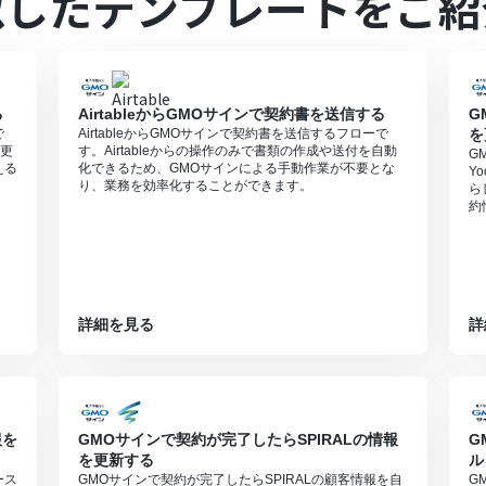
似したテンプレートをご紹
0MBまでです。アプリの仕様によっては300MB未満になる可能性があ
可能なファイル容量の詳細は「
ファイルの容量制限について
」をご参照
すので、ご注意ください。
インで署名依頼を行う
」をご参照ください。
る
AirtableからGMOサインで契約書を送信する
G
で
AirtableからGMOサインで契約書を送信するフローで
を
を更
す。Airtableからの操作のみで書類の作成や送付を自動
G
える
化できるため、GMOサインによる手動作業が不要とな
Y
り、業務を効率化することができます。
ら
約
詳細を見る
詳
報を
GMOサインで契約が完了したらSPIRALの情報
G
を更新する
ル
ース
GMOサインで契約が完了したらSPIRALの顧客情報を自
G