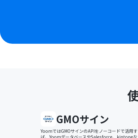
GMOサイン
YoomではGMOサインのAPIをノーコードで活
ば、YoomデータベースやSalesforce、kinto