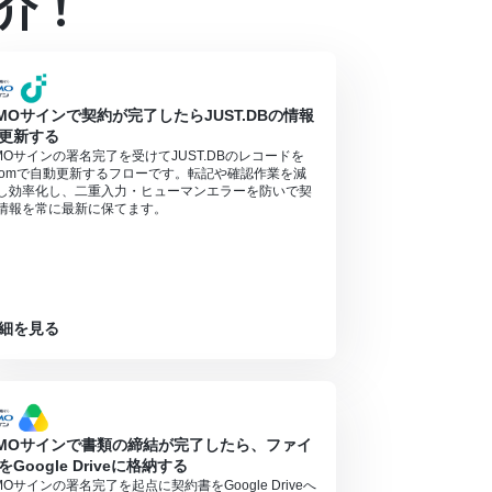
介！
るので、ご注意ください。
ください。
MOサインで契約が完了したらJUST.DBの情報
更新する
MOサインの署名完了を受けてJUST.DBのレコードを
oomで自動更新するフローです。転記や確認作業を減
し効率化し、二重入力・ヒューマンエラーを防いで契
情報を常に最新に保てます。
細を見る
MOサインで書類の締結が完了したら、ファイ
をGoogle Driveに格納する
MOサインの署名完了を起点に契約書をGoogle Driveへ