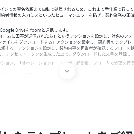
MOサインでの署名依頼まで自動で処理されるため、これまで手作業で行っ
契約者情報の入力ミスといったヒューマンエラーを防ぎ、契約業務の正
ogle DriveをYoomと連携します。
「フォームに回答が送信されたら」というアクションを設定し、対象のフォ
veの「ファイルをダウンロードする」アクションを設定し、契約書のテンプ
依頼する」アクションを設定し、契約内容を担当者が確認するフローを
し、アクセストークンを生成した上で、ダウンロードした文書を登録し
クション、「オペレーション」：トリガー起動後、フロー内で処理を行
依頼を受け付ける任意のフォームを指定してください。
契約書の雛形となるファイルのIDを、固定値で指定するか、他のオペレーシ
、固定の文章やGoogleフォームで取得した回答内容などを変数とし
の連携時に設定したシークレットキーや顧客IDを任意の値に設定してくだ
封筒への署名依頼」アクションでは、宛先や件名などの各項目に、固定値
です。
GMOサインのそれぞれとYoomを連携してください。
た際の回答内容を取得する方法は「
Googleフォームトリガーで、回答内
0分の間隔で起動間隔を選択できます。