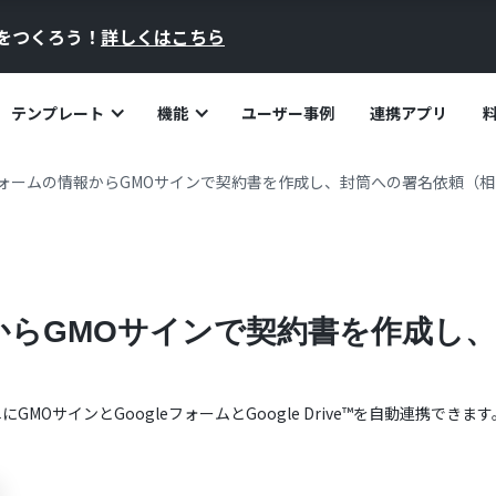
員をつくろう！
詳しくはこちら
テンプレート
機能
ユーザー事例
連携アプリ
eフォームの情報からGMOサインで契約書を作成し、封筒への署名依頼（
報からGMOサインで契約書を作成し
単に
GMOサイン
と
Googleフォーム
と
Google Drive™
を自動連携できます