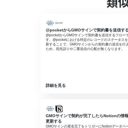
類
ダウンロード可能なファイル容量は最大30
トリガー、各オペレーションでの取り扱い
プランによって最短の起動間隔が異なりま
GMOサインでの署名依頼方法は「
GMOサ
@pocketからGMOサインで契約書を送信す
@pocketからGMOサインで契約書を送信するフロー
す。@pocketにおける特定のレコードのステータス
新することで、GMOサインからの契約書の送信を行
ため、宛先誤りや二重送信の心配が無くなります。
詳細を見る
GMOサインで契約が完了したらNotionの情
更新する
GMOサインの署名完了をトリガーにNotionデータベ