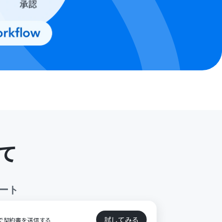
て
ート
試してみる
インで契約書を送信する