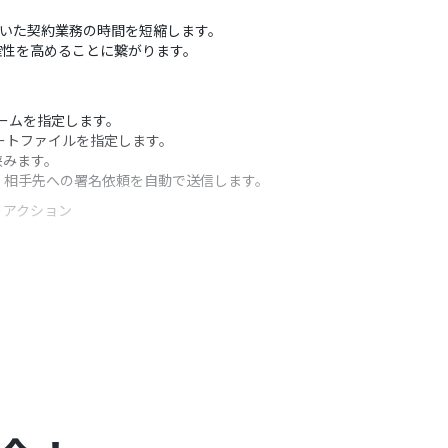
ていた契約業務の時間を短縮します。
確性を高めることに繋がります。
ームを指定します。
レートファイルを指定します。
挟みます。
、相手先への署名依頼を自動で送信します。
うアクション
ョンで取得した情報を変数として設定してください。
て組み合わせて設定できます。
さい。
を設定したり、前段のオペレーションで取得した情
容を取得する方法
」を参照ください。