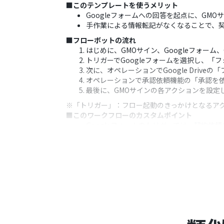
■このテンプレートを使うメリット
Googleフォームへの回答を起点に、G
手作業による情報転記がなくなることで、
■フローボットの流れ
はじめに、GMOサイン、Googleフォーム、Go
トリガーでGoogleフォームを選択し、
次に、オペレーションでGoogle Dri
オペレーションで承認依頼機能の「承認を
最後に、GMOサインの各アクションを設定
※「トリガー」：フロー起動のきっかけとなるア
■このワークフローのカスタムポイント
Googleフォームのトリガーでは、契約
Google Driveのアクションでは、
承認依頼機能では、依頼メッセージの内容を
GMOサインのアクションでは、Yoomと
GMOサインの「封筒用文書の登録」や「
報を変数として設定したりすることが可能
■注意事項
Googleフォーム、Google Drive、
Googleフォームをトリガーとして使用し
トリガーは5分、10分、15分、30分、6