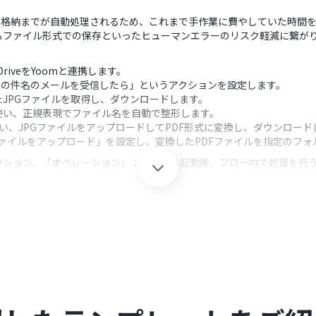
換、格納までが自動処理されるため、これまで手作業に費やしていた時間
るファイル形式での保存といったヒューマンエラーのリスク軽減に繋が
neDriveをYoomと連携します。
特定の件名のメールを受信したら」というアクションを設定します。
JPGファイルを取得し、ダウンロードします。
使い、正規表現でファイル名を自動で整形します。
tを使い、JPGファイルをアップロードしてPDF形式に変換し、ダウンロー
「ファイルをアップロード」を設定し、変換したPDFファイルを指定のフ
クション、「オペレーション」：トリガー起動後、フロー内で処理を行
条件となるメールの件名や、監視対象のフォルダを任意で設定してください
前のステップで取得した情報をもとに後続の処理を分岐させる条件を自
名などの置換対象や置換後の文字列を任意に設定でき、前のステップで
のファイルアップロード時には、保存先のフォルダやファイル名などを固定値で
veのそれぞれとYoomを連携してください。
は、家庭向けプランと一般法人向けプラン（Microsoft365 Business