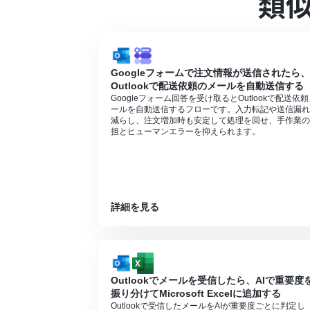
類
トリガーは5分、10分、15分、30分、6
プランによって最短の起動間隔が異なりま
ダウンロード可能なファイル容量は最大30
トリガー、各オペレーションでの取り扱い
分岐はパーソナルプラン以上のプランでご
Googleフォームで注文情報が送信されたら、
ョンはエラーとなりますので、ご注意くだ
Outlookで配送依頼のメールを自動送信する
パーソナルプランなどの有料プランは、2
Googleフォーム回答を受け取るとOutlookで配送依
ることができます。詳しくは、
料金プラン
ールを自動送信するフローです。入力転記や送信漏れ
オペレーション数が5つを越えるフローボ
減らし、注文増加時も安定して処理を回せ、手作業の
ださい。
担とヒューマンエラーを抑えられます。
詳細を見る
Outlookでメールを受信したら、AIで重要度
振り分けてMicrosoft Excelに追加する
Outlookで受信したメールをAIが重要度ごとに判定し