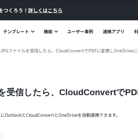
員をつくろう！
詳しくはこちら
テンプレート
機能
ユーザー事例
連携アプリ
kでJPGファイルを受信したら、CloudConvertでPDFに変換しOneDriv
を受信したら、CloudConvertでP
単に
Outlook
と
CloudConvert
と
OneDrive
を自動連携できます。