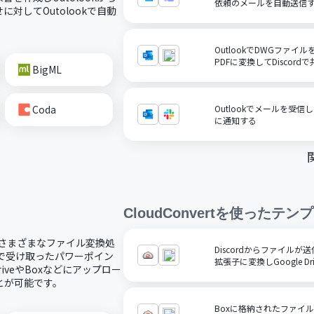
依頼のメールを自動送信
対してOutolookで自動
OutlookでDWGファ
PDFに変換してDiscord
BigML
Coda
Outlookでメールを受信
に通知する
CloudConvert
を使ったテンプ
携し、さまざまなファイル変換処
Discordからファイルが送
で受け取ったパワーポイン
拡張子に変換しGoogle D
riveやBoxなどにアップロー
とが可能です。
Boxに格納されたファイルをC