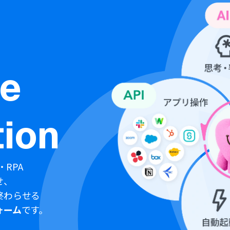
ne
ion
・RPA
せ、
終わらせる
ォーム
です。