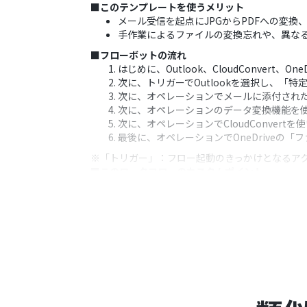
■このテンプレートを使うメリット
メール受信を起点にJPGからPDFへの変
手作業によるファイルの変換忘れや、異な
■フローボットの流れ
はじめに、Outlook、CloudConvert、O
次に、トリガーでOutlookを選択し、「
次に、オペレーションでメールに添付された
次に、オペレーションのデータ変換機能を
次に、オペレーションでCloudConver
最後に、オペレーションでOneDriveの
※「トリガー」：フロー起動のきっかけとなるア
■このワークフローのカスタムポイント
Outlookのトリガー設定では、起動の
分岐機能では、メールの件名や本文など、
データ変換機能の正規表現では、ファイル
CloudConvertやOneDriveで
て設定したりすることが可能です。
■注意事項
Outlook、CloudConvert、OneDri
Microsoft365（旧Office365）に
に失敗する可能性があります。