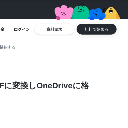
料金
ログイン
資料請求
無料で始める
eに格納する
DFに変換しOneDriveに格