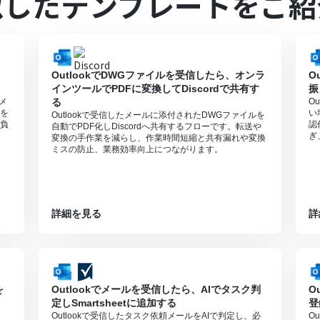
似したテンプレートをご紹
0分の間隔で起動間隔を選択できます。
すので、ご注意ください。
0MBまでです。アプリの仕様によっては300MB未満になる可能性があ
可能なファイル容量の詳細は「
ファイルの容量制限について
」をご参照
利用いただける機能（オペレーション）となっております。フリープラ
OutlookでDWGファイルを受信したら、オンラ
O
さい。
インツールでPDFに変換してDiscordで共有す
振
週間の無料トライアルを行うことが可能です。無料トライアル中には制限
頼メ
る
O
のページをご参照ください。
を
い
Outlookで受信したメールに添付されたDWGファイルを
ットは、パーソナルプラン以上のプランで作成可能です。フリープランの
負
認
自動でPDF化しDiscordへ共有するフローです。転送や
ぎ
変換の手作業を減らし、作業時間短縮と共有漏れや変換
ミスの防止、業務効率向上につながります。
詳細を見る
詳
を
Outlookでメールを受信したら、AIでタスク判
O
定しSmartsheetに追加する
登
Outlookで受信したタスク依頼メールをAIで判定し、必
O