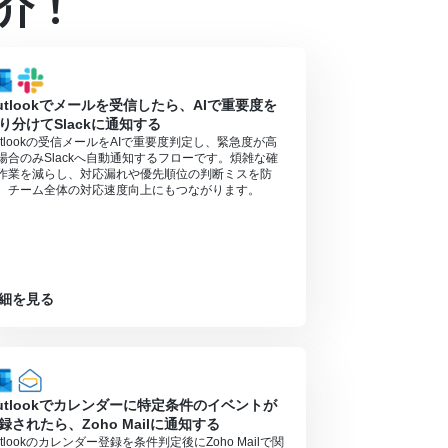
介！
るので、ご注意ください。
ください。
ンの場合は設定しているフローボットのオペレーシ
utlookでメールを受信したら、AIで重要度を
り分けてSlackに通知する
対象のアプリや機能（オペレーション）を使用す
utlookの受信メールをAIで重要度判定し、緊急度が高
場合のみSlackへ自動通知するフローです。煩雑な確
場合はフローボットが起動しないため、ご注意く
作業を減らし、対応漏れや優先順位の判断ミスを防
、チーム全体の対応速度向上にもつながります。
細を見る
utlookでカレンダーに特定条件のイベントが
録されたら、Zoho Mailに通知する
utlookのカレンダー登録を条件判定後にZoho Mailで関