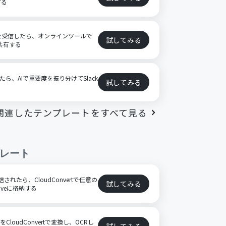
する
イルを受信したら、オンラインツールで
試してみる
で共有する
したら、AIで重要度を振り分けてSlack
試してみる
関連したテンプレートをすべて見る
レート
信されたら、CloudConvertで任意の
試してみる
riveに格納する
loudConvertで変換し、OCRし