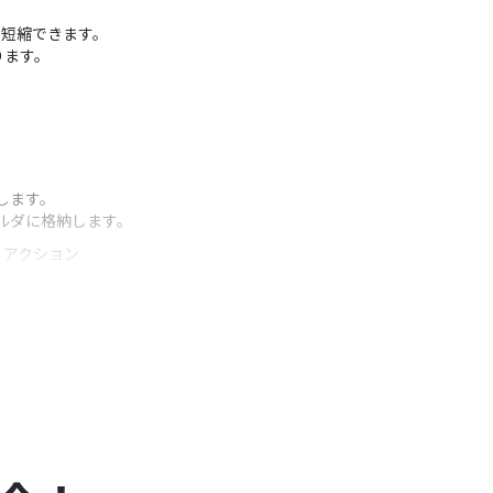
を短縮できます。
ります。
ドします。
ォルダに格納します。
うアクション
。
由に設定できます。
取得した情報を利用することも可能です。
指定したり、前のステップで取得した情報を組み合わせ
）があり、一般法人向けプランに加入していない場合には認証