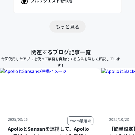
プルリクエストを作成
もっと見る
関連するブログ記事一覧
今回使用したアプリを使って業務を自動化する方法を詳しく解説していま
す！
2025/03/26
2025/10/23
Yoom活用術
ApolloとSansanを連携して、Apollo
【簡単設定】A