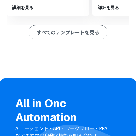
※「トリガー」：フロー起動のきっかけとなるアクション、「オ
ペレーション」：トリガー起動後、フロー内で処理を行うアク
詳細を見る
詳細を見る
ション
■このワークフローのカスタムポイント
すべてのテンプレートを見る
GitHubでIssueを作成する際、リポジトリや担当者、ラベ
ルなどを任意の値に設定することが可能です
Issueのタイトルや本文には、固定のテキストと合わせ
て、トリガーで取得したApolloのコンタクト情報（会社
名、氏名、メールアドレスなど）を変数として自由に組
み込んで設定できます
■
注意事項
Apollo、GitHubのそれぞれとYoomを連携してくださ
い。
トリガーは5分、10分、15分、30分、60分の間隔で起動
間隔を選択できます。
All in One
プランによって最短の起動間隔が異なりますので、ご注意
ください。
Automation
AIエージェント・API・ワークフロー・RPA
などの複数の自動化技術を組み合わせ、