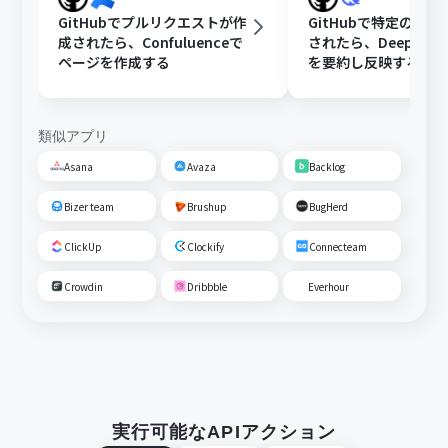
GitHubでプルリクエストが作
GitHubで特定のIss
成されたら、Confuluenceで
されたら、DeepSee
ページを作成する
を要約し反映する
類似アプリ
Asana
Avaza
Backlog
Bizer team
Brushup
BugHerd
ClickUp
Clockify
Connecteam
Crowdin
Dribbble
Everhour
実行可能なAPIアクション