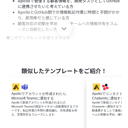
Apolloで管理する顧客情報を、開発タスクとしてGitHub
に連携させたいと考えている方
ApolloとGitHub間での情報転記作業に時間と手間がかか
り、非効率だと感じている方
顧客対応の初動を早め、開発チームへの情報共有をスム
ーズに自動化したい方
■このテンプレートを使うメリット
Apolloにコンタクト情報が追加されると自動でGitHubに
Issueが作成されるため、手作業での情報共有にかかる時
間を短縮できます
システムが自動で情報を転記するため、Issue作成時の入
力ミスや重要な情報の共有漏れといったヒューマンエラ
類似したテンプレートをご紹介！
ーを防ぎます
■フローボットの流れ
はじめに、ApolloとGitHubをYoomと連携します
Apolloでアカウントが作成されたら、
Apolloでコンタクト
次に、トリガーでApolloを選択し、「コンタクトが作成
Microsoft Teamsに通知する
Chatworkに通知する
されたら」というアクションを設定します
Apolloで新規アカウントが作成されるたび、
Apolloで新規コンタクト
Microsoft Teamsの指定チャネルへ自動通知するフロ
Chatworkへ通知するワー
最後に、オペレーションでGitHubの「Issueを作成」アク
ーです。転記作業の手間や通知漏れ、共有遅延を抑
動連携することで連絡の遅
ションを設定し、Issueのタイトルや本文などにトリガー
え、営業対応をスムーズにします。
ームの初動を早め、確実な
で取得したApolloの情報を紐付けます