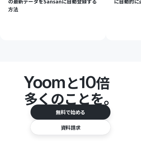
の最新データをSansanに自動登録する
に自動的に
方法
Yoom
10
と
倍
多くのことを。
無料で始める
資料請求