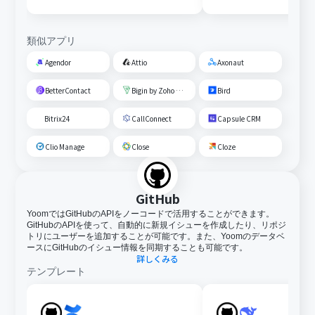
類似アプリ
Agendor
Attio
Axonaut
BetterContact
Bigin by Zoho CRM
Bird
Bitrix24
CallConnect
Capsule CRM
Clio Manage
Close
Cloze
GitHub
YoomではGitHubのAPIをノーコードで活用することができます。
GitHubのAPIを使って、自動的に新規イシューを作成したり、リポジ
トリにユーザーを追加することが可能です。また、Yoomのデータベ
ースにGitHubのイシュー情報を同期することも可能です。
詳しくみる
テンプレート