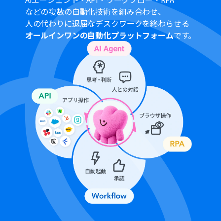
AI機能によるテキスト抽出では、RPAで操作したページか
などの複数の自動化技術を組み合わせ、
ら抽出したい項目（例：ファイル名やダウンロード
人の代わりに退屈なデスクワークを終わらせる
URL）を任意に指定可能です。
オールインワンの自動化プラットフォーム
です。
OneDriveへのファイルアップロード時に、保存先のフォ
ルダやファイル名を固定値や変数を用いて自由に設定し
てください。
■注意事項
Googleフォーム、Google Drive、OneDriveのそれぞれ
とYoomを連携してください。
Googleフォームをトリガーとして使用した際の回答内容
を取得する方法は下記を参照ください。
https://intercom.help/yoom/ja/articles/6807133
Microsoft365（旧Office365）には、家庭向けプランと一
般法人向けプラン（Microsoft365 Business）があり、一
般法人向けプランに加入していない場合には認証に失敗
する可能性があります。
トリガーは5分、10分、15分、30分、60分の間隔で起動
間隔を選択できます。
プランによって最短の起動間隔が異なりますので、ご注意
ください。
ダウンロード可能なファイル容量は最大300MBまでで