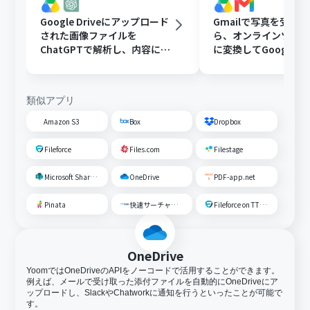
Google Driveにアップロード
Gmailで写真を受け
された画像ファイルを
ら、オンラインツール
ChatGPTで解析し、内容に応
に変換してGoogle Dr
じたフォルダに移動する
存する
類似アプリ
Amazon S3
Box
Dropbox
Fileforce
Files.com
Filestage
Microsoft SharePoint
OneDrive
PDF-app.net
Pinata
快速サーチャーGX
Fileforce on TTS Cloud
OneDrive
YoomではOneDriveのAPIをノーコードで活用することができます。
例えば、メールで受け取った添付ファイルを自動的にOneDriveにア
ップロードし、SlackやChatworkに通知を行うといったことが可能で
す。