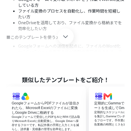
している方
ファイル変換のプロセスを自動化し、作業時間を短縮し
たい方
OneDriveを活用しており、ファイル変換から格納までを
効率化したい方
■このテンプレートを使うメリット
Googleフォームへの送信を起点に、ファイルのWord化
からOneDriveへの保存までが自動で実行されるため、手
作業で費やしていた時間を削減できます。
ファイルの変換ミスや指定フォルダへの保存漏れといっ
たヒューマンエラーを防ぎ、業務の正確性を高めることに
繋がります。
類似したテンプレートをご紹介！
■フローボットの流れ
はじめに、Googleフォーム、Google Drive、OneDrive
をYoomと連携します。
GoogleフォームからPDFファイルが送信さ
定期的にGammaでフ
トリガーでGoogleフォームを選択し、「フォームに回答
れたら、Microsoft Excelのファイルに変換
ートを生成してGmail
が送信されたら」というアクションを設定し、対象のフォ
しGoogle Driveに格納する
定期的なスケジュールに合わ
ームを指定します。
を集計しGammaでレポート
Googleフォームで受信したPDFをAIとRPAで読み取
るフローです。手作業の集
次に、オペレーションでGoogle Driveの「ファイルをダ
りMicrosoft Excelに自動変換し、Google Driveへ保
告業務の時間とミスを減ら
存するフローです。転記作業の手間と入力ミスを減
ウンロードする」アクションを設定し、フォームに添付さ
らし、請求書・見積書の管理を効率化します。