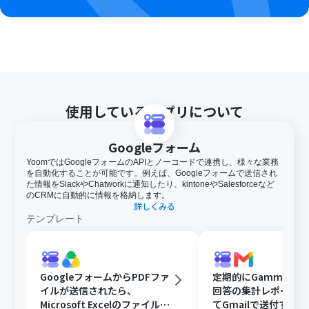
す。アプリの仕様によっては300MB未満になる可能性が
あるので、ご注意ください。
トリガー、各オペレーションでの取り扱い可能なファイ
ル容量の詳細は下記を参照ください。
https://intercom.help/yoom/ja/articles/9413924
ブラウザを操作するオペレーションはサクセスプランで
のみご利用いただける機能となっております。フリープラ
ン・ミニプラン・チームプランの場合は設定しているフロ
使用しているアプリについて
ーボットのオペレーションはエラーとなりますので、ご注
意ください。
サクセスプランなどの有料プランは、2週間の無料トライ
Googleフォーム
アルを行うことが可能です。無料トライアル中には制限対
YoomではGoogleフォームのAPIとノーコードで連携し、様々な業務
象のアプリやブラウザを操作するオペレーションを使用
を自動化することが可能です。例えば、Googleフォームで送信され
することができます。
た情報をSlackやChatworkに通知したり、kintoneやSalesforceなど
ブラウザを操作するオペレーションの設定方法は下記を
のCRMに自動的に情報を格納します。
詳しくみる
ご参照ください。
テンプレート
https://intercom.help/yoom/ja/articles/9099691
ブラウザを操作するオペレーションは、ご利用のWebサ
イトに合わせてカスタマイズしてください。
GoogleフォームからPDFファ
定期的にGammaで
イルが送信されたら、
回答の集計レポート
Microsoft Excelのファイルに
てGmailで送付する