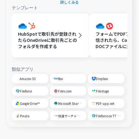
詳しくみる
テンプレート
HubSpotで取引先が登録され
フォームでPDFファ
たらOneDriveに取引先ごとの
信されたら、Convert
フォルダを作成する
DOCファイルに変換
OneDriveに格納する
類似アプリ
Amazon S3
Box
Dropbox
Fileforce
Files.com
Filestage
Google Drive™
Microsoft SharePoint
PDF-app.net
Pinata
快速サーチャーGX
Fileforce on TTS Cloud