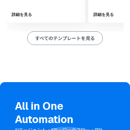
れたPDFファイルを指定します。
オペレーションでRPA機能の「ブラウザを操作する」アク
ションを設定し、オンラインの変換ツールなどでPDFを
詳細を見る
詳細を見る
Wordに変換するブラウザ操作を記録します。
オペレーションでAI機能の「テキストからデータを抽出す
る」アクションを設定し、変換後のファイルに関する情報
すべてのテンプレートを見る
をページから取得します。
最後に、オペレーションでOneDriveの「ファイルをアッ
プロード」アクションを設定し、変換されたWordファイ
ルを指定のフォルダに格納します。
※「トリガー」：フロー起動のきっかけとなるアクション、「オ
ペレーション」：トリガー起動後、フロー内で処理を行うアク
ション
■このワークフローのカスタムポイント
Googleフォームのトリガー設定で、対象とするフォーム
を任意に指定してください。
All in One
Google Driveでダウンロードするファイルは、トリガー
で取得したファイルIDを変数として設定します。
Automation
RPA機能では、PDFを変換するために操作するWebサイト
のURLや操作内容を、ユーザーの環境に合わせて自由に
設定できます。
AIエージェント・API・ワークフロー・RPA