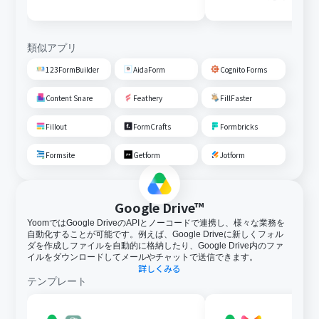
変換しGoogle Driveに格納す
る
類似アプリ
123FormBuilder
AidaForm
Cognito Forms
Content Snare
Feathery
FillFaster
Fillout
FormCrafts
Formbricks
Formsite
Getform
Jotform
Google Drive™
YoomではGoogle DriveのAPIとノーコードで連携し、様々な業務を
自動化することが可能です。例えば、Google Driveに新しくフォル
ダを作成しファイルを自動的に格納したり、Google Drive内のファ
イルをダウンロードしてメールやチャットで送信できます。
詳しくみる
テンプレート