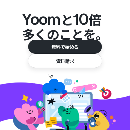
Yoom
10
と
倍
多くのことを。
無料で始める
資料請求