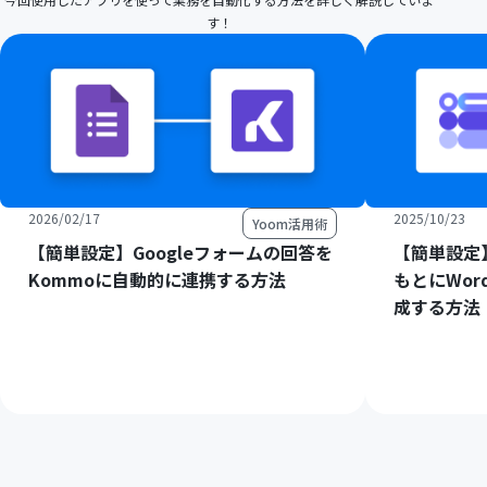
す！
2026/02/17
2025/10/23
Yoom活用術
【簡単設定】Googleフォームの回答を
【簡単設定】
Kommoに自動的に連携する方法
もとにWord
成する方法