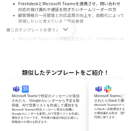
FreshdeskとMicrosoft Teamsを連携させ、問い合わせ
対応の抜け漏れや遅延を防ぎたいチームリーダーの方
顧客情報の一元管理と対応品質の向上を、自動化によって
実現したいと考えているご担当者様
■このテンプレートを使うメリット
Microsoft Teamsへの投稿を起点として、Freshdeskへの
コンタクト作成が自動化されるため、これまで転記作業
に費やしていた時間を短縮できます
手作業による情報のコピー＆ペーストが不要になること
で、入力間違いや登録漏れといったヒューマンエラーを防
ぎ、データ精度の向上に繋がります
類似したテンプレートをご紹介！
■フローボットの流れ
はじめに、Microsoft TeamsとFreshdeskをYoomと連携
します
Microsoft Teamsで特定のメッセージが送信
Microsoft Team
次に、トリガーでMicrosoft Teamsを選択し、「チャネ
されたら、Googleカレンダーから予定を取
されたらSlackで通知
ルにメッセージが送信されたら」というアクションを設定
得後、AIで営業リストを作成して通知する
Microsoft Teamsの
します
らSlackへ自動通知する
Microsoft Teamsの特定メッセージ受信を契機に
や通知漏れを防ぎ、部門間
次に、オペレーションでAI機能の「テキストからデータを
Googleカレンダーを参照しAIで営業リストを作成し
円滑に保てます。
通知するフローです。手作業の確認や転記を減らし
抽出する」アクションを設定し、Microsoft Teamsの投
情報抜けや遅れを防ぎます。
稿内容からコンタクト作成に必要な情報を抽出します