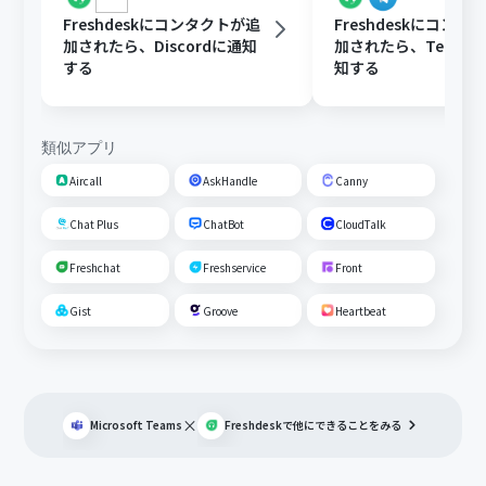
Freshdeskにコンタクトが追
Freshdeskにコンタ
加されたら、Discordに通知
加されたら、Telegr
する
知する
類似アプリ
Aircall
AskHandle
Canny
Chat Plus
ChatBot
CloudTalk
Freshchat
Freshservice
Front
Gist
Groove
Heartbeat
×
Microsoft Teams
Freshdesk
で他にできることをみる