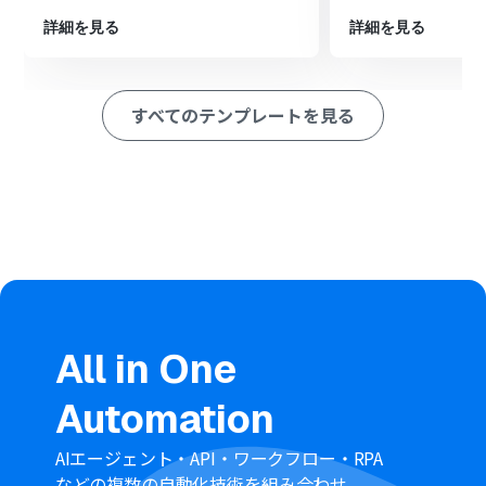
最後に、オペレーションでFreshdeskの「コンタクトを作
成」アクションを設定し、抽出した情報をもとにコンタク
詳細を見る
詳細を見る
トを作成します
※「トリガー」：フロー起動のきっかけとなるアクション、「オ
ペレーション」：トリガー起動後、フロー内で処理を行うアク
すべてのテンプレートを見る
ション
■このワークフローのカスタムポイント
AI機能でテキストから情報を抽出する際に、Microsoft
Teamsの投稿からどのような情報（氏名、会社名、メー
ルアドレスなど）を抽出するかを任意で設定してくださ
い
Freshdeskでコンタクトを作成するアクションで、AIが抽
出したどの情報をFreshdeskのどの項目に登録するかを任
意で設定してください
■注意事項
All in One
Microsoft TeamsとFreshdeskのそれぞれとYoomを連携
Automation
してください。
トリガーは5分、10分、15分、30分、60分の間隔で起動
間隔を選択できます。
AIエージェント・API・ワークフロー・RPA
プランによって最短の起動間隔が異なりますので、ご注意
などの複数の自動化技術を組み合わせ、