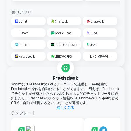
成して通知する
類似アプリ
2Chat
ChatLuck
Chatwork
Discord
Google Chat
Hilos
InCircle
InOut WhatsApp
JANDI
Kakao Work
LINE WORKS
LINE（現在利用不可）
Freshdesk
YoomではFreshdeskのAPIとノーコードで連携し、API経由で
Freshdeskの操作を自動化することができます。 例えば、Freshdesk
でチケットが作成されたらSlackやTeamsなどのチャットツールに通
知したり、Freshdeskのチケット情報をSalesforceやHubSpotなどの
CRMに自動で連携するといったことが可能です。
詳しくみる
テンプレート