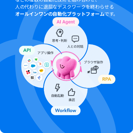
ください。
人の代わりに退屈なデスクワークを終わらせる
Microsoft365（旧Office365）には、家庭向けプランと一
オールインワンの自動化プラットフォーム
です。
般法人向けプラン（Microsoft365 Business）があり、一
般法人向けプランに加入していない場合には認証に失敗
する可能性があります。