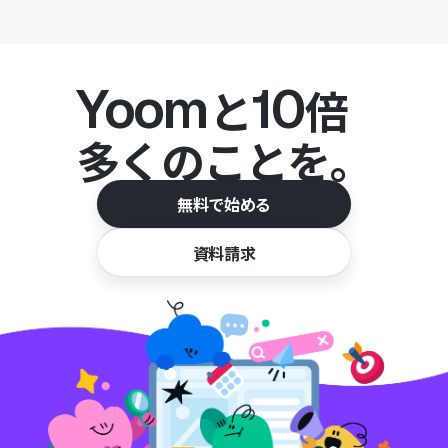
Yoom
10
と
倍
多くのことを。
無料で始める
資料請求