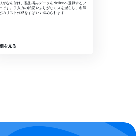
りがなを付け、整形済みデータをNotionへ登録するフ
ーです。手入力の転記やふりがなミスを減らし、名簿
どのリスト作成をすばやく進められます。
細を見る