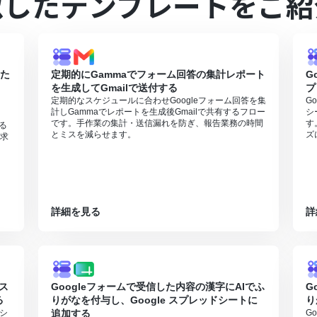
似したテンプレートをご紹
eDriveのそれぞれとYoomを連携してください。
した際の回答内容を取得する方法は下記を参照ください。
6807133
は、家庭向けプランと一般法人向けプラン（Microsoft365 Business
れた
定期的にGammaでフォーム回答の集計レポート
G
を生成してGmailで送付する
プ
0分の間隔で起動間隔を選択できます。
定期的なスケジュールに合わせGoogleフォーム回答を集
G
すので、ご注意ください。
計しGammaでレポートを生成後Gmailで共有するフロー
シ
り
0MBまでです。アプリの仕様によっては300MB未満になる可能性があ
です。手作業の集計・送信漏れを防ぎ、報告業務の時間
す
する
可能なファイル容量の詳細は下記を参照ください。
とミスを減らせます。
ズ
求
9413924
セスプランでのみご利用いただける機能となっております。フリープラ
となりますので、ご注意ください。
間の無料トライアルを行うことが可能です。無料トライアル中には制限対
詳細を見る
詳
方法は下記をご参照ください。
9099691
用のWebサイトに合わせてカスタマイズしてください。
 ス
Googleフォームで受信した内容の漢字にAIでふ
G
る
りがなを付与し、Google スプレッドシートに
り
ドシ
追加する
G