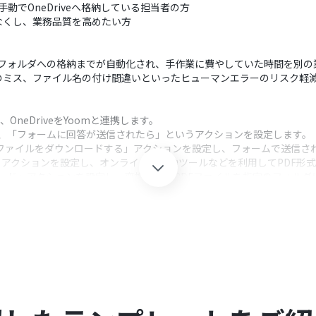
手動でOneDriveへ格納している担当者の方
なくし、業務品質を高めたい方
iveフォルダへの格納までが自動化され、手作業に費やしていた時間を別
のミス、ファイル名の付け間違いといったヒューマンエラーのリスク軽
ve、OneDriveをYoomと連携します。
択し、「フォームに回答が送信されたら」というアクションを設定します。
veの「ファイルをダウンロードする」アクションを設定し、フォームで送信
」アクションを設定し、オンラインの変換ツールなどを利用してPDF形
プロード」アクションを設定し、変換されたPDFファイルを指定のフォル
クション、「オペレーション」：トリガー起動後、フロー内で処理を行
象としたい任意のフォームIDを指定してください。
ードする際、対象のファイルIDはGoogleフォームの回答内容など、前の
ページのURLや、操作したいボタンなどの要素を任意で指定することが可
回答内容からファイル名に使用するテキストを抽出するといったカスタマイ
、保存先のフォルダパスやファイル名を固定値にしたり、前のステップで取