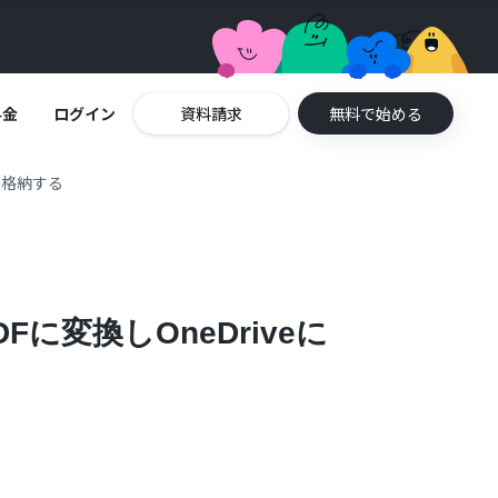
料金
ログイン
資料請求
無料で始める
に格納する
に変換しOneDriveに