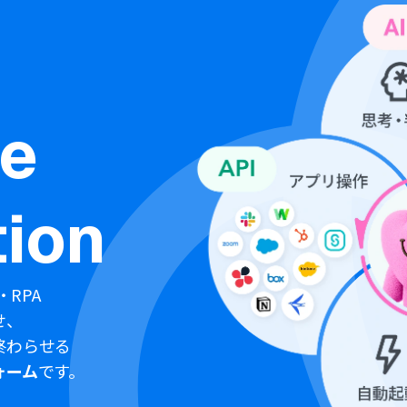
ne
ion
・RPA
せ、
終わらせる
ォーム
です。