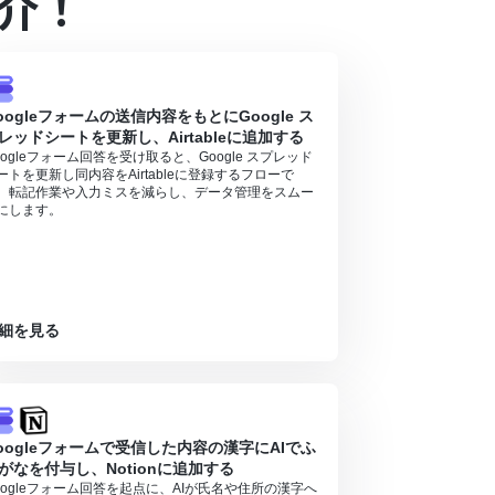
介！
）があり、一般法人向けプランに加入していない場合には認証
oogleフォームの送信内容をもとにGoogle ス
レッドシートを更新し、Airtableに追加する
oogleフォーム回答を受け取ると、Google スプレッド
ートを更新し同内容をAirtableに登録するフローで
るので、ご注意ください。
。転記作業や入力ミスを減らし、データ管理をスムー
にします。
ン・ミニプラン・チームプランの場合は設定してい
象のアプリやブラウザを操作するオペレーション
細を見る
oogleフォームで受信した内容の漢字にAIでふ
がなを付与し、Notionに追加する
oogleフォーム回答を起点に、AIが氏名や住所の漢字へ