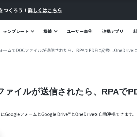
員をつくろう！
詳しくはこちら
テンプレート
機能
ユーザー事例
連携アプリ
eフォームでDOCファイルが送信されたら、RPAでPDFに変換しOneDrive
Cファイルが送信されたら、RPAでPDF
単に
Googleフォーム
と
Google Drive™
と
OneDrive
を自動連携できます。