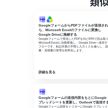
類
■注意事項
Googleフォーム、Google Drive、On
Googleフォームをトリガーとして使用
https://intercom.help/yoom/ja/articles/
Microsoft365（旧Office365）に
GoogleフォームからPDFファイルが送信さ
に失敗する可能性があります。
ら、Microsoft Excelのファイルに変換し
トリガーは5分、10分、15分、30分、6
Google Driveに格納する
プランによって最短の起動間隔が異なりま
Googleフォームで受信したPDFをAIとRPAで読み取
ダウンロード可能なファイル容量は最大30
Microsoft Excelに自動変換し、Google Driveへ保存
トリガー、各オペレーションでの取り扱い
フローです。転記作業の手間と入力ミスを減らし、請
書・見積書の管理を効率化します。
https://intercom.help/yoom/ja/articles/
ブラウザを操作するオペレーションはサク
るフローボットのオペレーションはエラー
サクセスプランなどの有料プランは、2週
を使用することができます。
詳細を見る
ブラウザを操作するオペレーションの設定
https://intercom.help/yoom/ja/articles/
ブラウザを操作するオペレーションは、ご利
Googleフォームの送信内容をもとにGoogle
プレッドシートを更新し、Outlookで送信す
Googleフォーム回答をトリガーにGoogle スプレッ