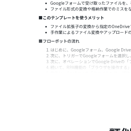
Googleフォームで受け取ったファイルを、
ファイル形式の変換や格納作業でのミスを
■このテンプレートを使うメリット
ファイル拡張子の変換から指定のOneDr
手作業によるファイル変換やアップロード
■フローボットの流れ
はじめに、Googleフォーム、Google Dri
次に、トリガーでGoogleフォームを選
次に、オペレーションでGoogle Dri
続いて、RPA機能の「ブラウザを操作する
最後に、OneDriveの「ファイルをアッ
※「トリガー」：フロー起動のきっかけとなるア
■このワークフローのカスタムポイント
Googleフォームのトリガー設定では、対
Google Driveでファイルをダウンロ
RPA機能では、PDF変換に利用するWeb
AI機能を追加し、Googleフォームの
OneDriveへのアップロード設定では