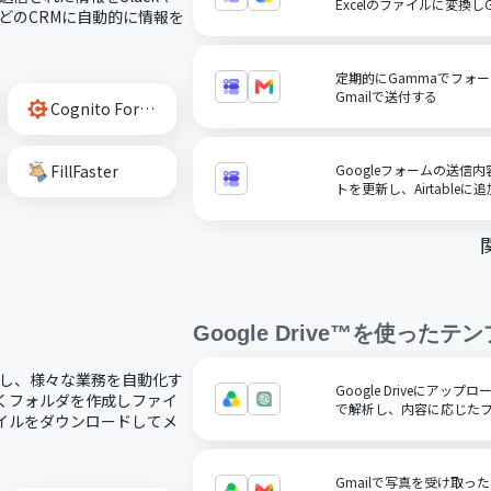
Excelのファイルに変換しGo
rceなどのCRMに自動的に情報を
定期的にGammaでフォ
Gmailで送付する
Cognito Forms
FillFaster
Googleフォームの送信内
トを更新し、Airtableに
Google Drive™
を使ったテン
で連携し、様々な業務を自動化す
Google Driveにアッ
新しくフォルダを作成しファイ
で解析し、内容に応じた
ファイルをダウンロードしてメ
Gmailで写真を受け取っ