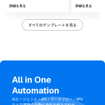
に顧客を作成します
詳細を見る
詳細を見る
※「トリガー」：フロー起動のきっかけとなるアクション、「オ
ペレーション」：トリガー起動後、フロー内で処理を行うアク
ション
すべてのテンプレートを見る
■このワークフローのカスタムポイント
分岐機能では、「特定のラベルがついた人物のみ」のよ
うに、Chargebeeに顧客として登録したい対象を絞り込
むための条件を任意で設定してください
Chargebeeで顧客を作成するアクションでは、Pipedrive
から取得した氏名やメールアドレスなどの情報をどの項
目に紐付けるか、任意で設定してください
■注意事項
Pipedrive、ChargebeeのそれぞれとYoomを連携してく
ださい。
All in One
分岐はミニプラン以上のプランでご利用いただける機能
（オペレーション）となっております。フリープランの場
Automation
合は設定しているフローボットのオペレーションはエラ
ーとなりますので、ご注意ください。
ミニプランなどの有料プランは、2週間の無料トライアル
AIエージェント・API・ワークフロー・RPA
を行うことが可能です。無料トライアル中には制限対象の
などの複数の自動化技術を組み合わせ、