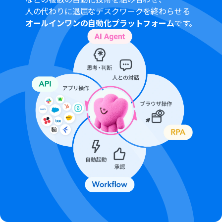
アプリや機能（オペレーション）を使用することができ
人の代わりに退屈なデスクワークを終わらせる
ます。
オールインワンの自動化プラットフォーム
です。