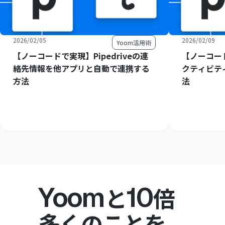
2026/02/05
2026/02/09
Yoom活用術
【ノーコードで実現】Pipedriveの連
【ノーコード
絡先情報を他アプリと自動で連携する
クティビテ
方法
法
Yoom
10
と
倍
多くのことを。