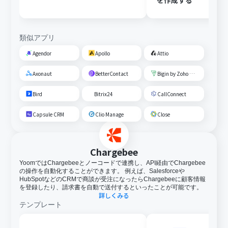
を作成する
類似アプリ
Agendor
Apollo
Attio
Axonaut
BetterContact
Bigin by Zoho CRM
Bird
Bitrix24
CallConnect
Capsule CRM
Clio Manage
Close
Chargebee
YoomではChargebeeとノーコードで連携し、API経由でChargebee
の操作を自動化することができます。 例えば、Salesforceや
HubSpotなどのCRMで商談が受注になったらChargebeeに顧客情報
を登録したり、請求書を自動で送付するといったことが可能です。
詳しくみる
テンプレート