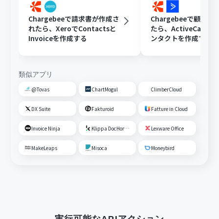
Chargebeeで請求書が作成さ
Chargebeeで顧客
れたら、XeroでContactsと
たら、ActiveCampa
Invoiceを作成する
ンタクトを作成する
類似アプリ
@Tovas
ChartMogul
ClimberCloud
DX Suite
Fakturoid
Fatture in Cloud
Invoice Ninja
Klippa DocHorizon
Lexware Office
MakeLeaps
Misoca
Moneybird