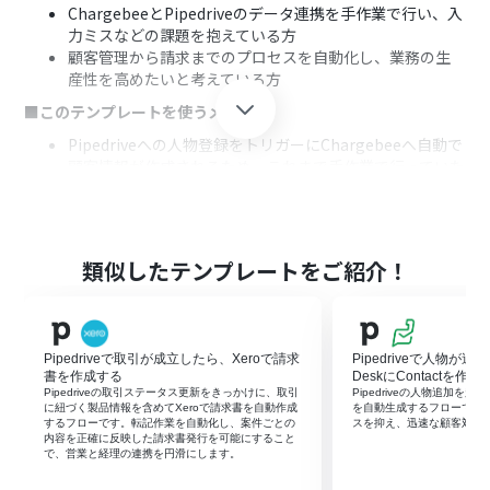
ChargebeeとPipedriveのデータ連携を手作業で行い、入
力ミスなどの課題を抱えている方
顧客管理から請求までのプロセスを自動化し、業務の生
産性を高めたいと考えている方
■このテンプレートを使うメリット
Pipedriveへの人物登録をトリガーにChargebeeへ自動で
顧客情報が作成されるため、これまで手作業で行っていた
データ入力の時間を削減できます
手作業によるデータ転記が不要になることで、入力間違い
や登録漏れといったヒューマンエラーを防ぎ、データの正
確性を保ちます
類似したテンプレートをご紹介！
■フローボットの流れ
はじめに、ChargebeeとPipedriveをYoomと連携します
次に、トリガーでPipedriveを選択し、「人物が追加され
Pipedriveで取引が成立したら、Xeroで請求
Pipedriveで人物が追
たら」というアクションを設定します
書を作成する
DeskにContactを作成
次に、オペレーションで分岐機能を設定し、特定の条件
Pipedriveの取引ステータス更新をきっかけに、取引
Pipedriveの人物追加を起点にZ
に合致した場合のみ後続のアクションが実行されるように
に紐づく製品情報を含めてXeroで請求書を自動作成
を自動生成するフローです
するフローです。転記作業を自動化し、案件ごとの
スを抑え、迅速な顧客対応
します
内容を正確に反映した請求書発行を可能にすること
最後に、オペレーションでChargebeeの「顧客を作成」
で、営業と経理の連携を円滑にします。
アクションを設定し、Pipedriveから取得した情報をもと