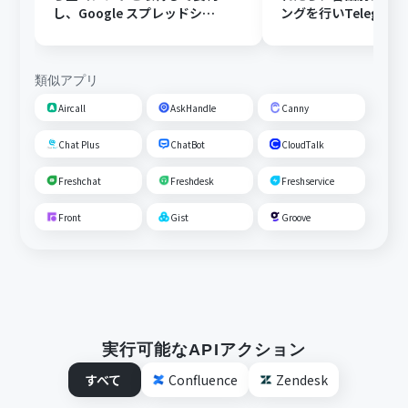
し、Google スプレッドシー
ングを行いTelegra
トにFAQとして追加する
する
類似アプリ
Aircall
AskHandle
Canny
Chat Plus
ChatBot
CloudTalk
Freshchat
Freshdesk
Freshservice
Front
Gist
Groove
実行可能なAPIアクション
すべて
Confluence
Zendesk