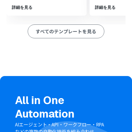
ットを作成します。
詳細を見る
詳細を見る
※「トリガー」：フロー起動のきっかけとなるアクション、「オ
ペレーション」：トリガー起動後、フロー内で処理を行うアク
ション
すべてのテンプレートを見る
■このワークフローのカスタムポイント
Confluenceのトリガー設定では、連携対象としたい任意
のクラウドIDを指定してください。
Zendeskでチケットを作成する際、件名や説明などの各
フィールドにConfluenceから取得したページタイトルや
URLといった情報を自由に設定できます。
■注意事項
Zendesk、StripeのそれぞれとYoomを連携してくださ
い。
【Zendesk】はチームプラン・サクセスプランでのみご
All in One
利用いただけるアプリとなっております。フリープラン・
ミニプランの場合は設定しているフローボットのオペレ
Automation
ーションやデータコネクトはエラーとなりますので、ご注
意ください。
チームプランやサクセスプランなどの有料プランは、2週
AIエージェント・API・ワークフロー・RPA
間の無料トライアルを行うことが可能です。無料トライア
などの複数の自動化技術を組み合わせ、