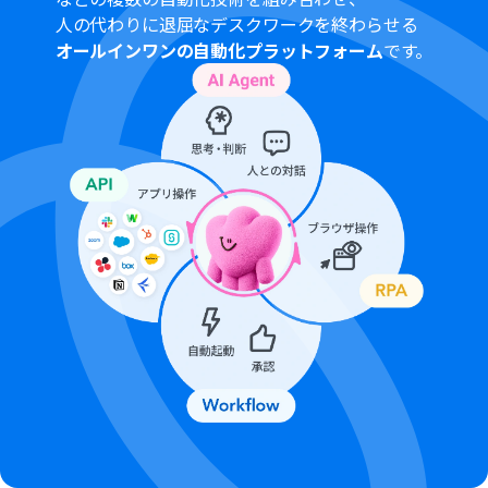
ル中には制限対象のアプリを使用することができます。
人の代わりに退屈なデスクワークを終わらせる
トリガーは5分、10分、15分、30分、60分の間隔で起動
オールインワンの自動化プラットフォーム
です。
間隔を選択できます。
プランによって最短の起動間隔が異なりますので、ご注意
ください。