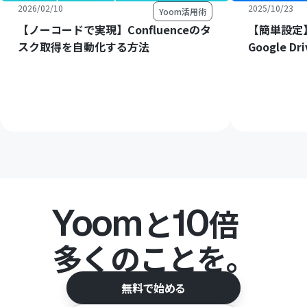
2026/02/10
2025/10/23
Yoom活用術
【ノーコードで実現】Confluenceのタ
【簡単設定】
スク取得を自動化する方法
Google 
Yoom
10
と
倍
多くのことを。
無料で始める