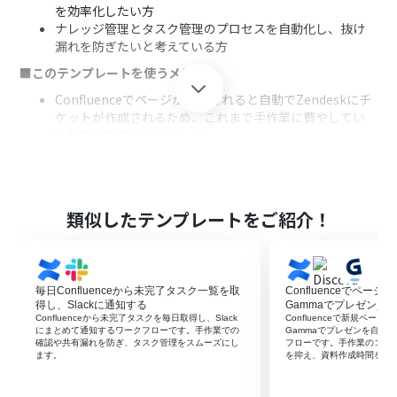
を効率化したい方
ナレッジ管理とタスク管理のプロセスを自動化し、抜け
漏れを防ぎたいと考えている方
■このテンプレートを使うメリット
Confluenceでページが作成されると自動でZendeskにチ
ケットが作成されるため、これまで手作業に費やしてい
た時間を短縮できます。
手作業による情報転記が不要になるため、チケットの作
成漏れや内容の入力ミスといったヒューマンエラーのリ
スクを軽減します。
■フローボットの流れ
類似したテンプレートをご紹介！
はじめに、ZendeskとConfluenceをYoomと連携しま
す。
次に、トリガーでConfluenceを選択し、「ページが作成
毎日Confluenceから未完了タスク一覧を取
Confluenceでペー
されたら」というアクションを設定します。
得し、Slackに通知する
Gammaでプレゼン資
次に、オペレーションでConfluenceの「ページを取得」
Confluenceから未完了タスクを毎日取得し、Slack
Confluenceで新規ペー
アクションを設定し、作成されたページの詳細情報を取得
にまとめて通知するワークフローです。手作業での
Gammaでプレゼンを自動生成
確認や共有漏れを防ぎ、タスク管理をスムーズにし
フローです。手作業のコピ
します。
ます。
を抑え、資料作成時間を短
最後に、オペレーションでZendeskの「チケットを作
成」アクションを設定し、取得したページ情報を基にチケ