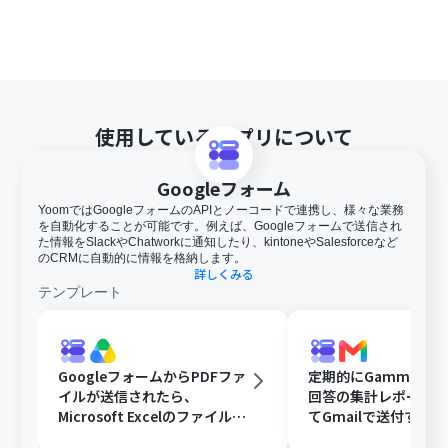
使用しているアプリについて
Googleフォーム
YoomではGoogleフォームのAPIとノーコードで連携し、様々な業務
を自動化することが可能です。例えば、Googleフォームで送信され
た情報をSlackやChatworkに通知したり、kintoneやSalesforceなど
のCRMに自動的に情報を格納します。
詳しくみる
テンプレート
GoogleフォームからPDFファ
定期的にGammaで
イルが送信されたら、
回答の集計レポート
Microsoft Excelのファイルに
てGmailで送付する
変換しGoogle Driveに格納す