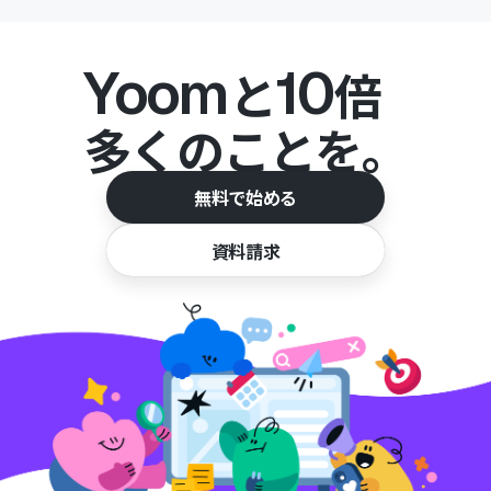
Yoom
10
と
倍
多くのことを。
無料で始める
資料請求