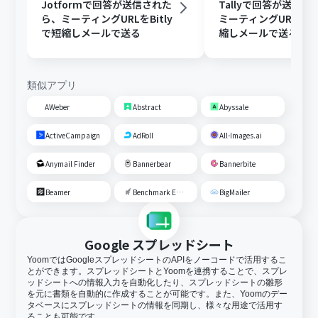
Jotformで回答が送信された
Tallyで回答が送信
ら、ミーティングURLをBitly
ミーティングURLをBi
で短縮しメールで送る
縮しメールで送る
類似アプリ
AWeber
Abstract
Abyssale
ActiveCampaign
AdRoll
All-Images.ai
Anymail Finder
Bannerbear
Bannerbite
Beamer
Benchmark Email
BigMailer
Google スプレッドシート
YoomではGoogleスプレッドシートのAPIをノーコードで活用するこ
とができます。スプレッドシートとYoomを連携することで、スプレ
ッドシートへの情報入力を自動化したり、スプレッドシートの雛形
を元に書類を自動的に作成することが可能です。また、Yoomのデー
タベースにスプレッドシートの情報を同期し、様々な用途で活用す
ることも可能です。