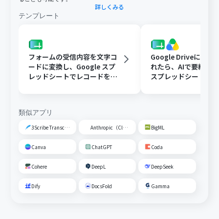
詳しくみる
テンプレート
フォームの受信内容を文字コ
Google Driveに文
ードに変換し、Google スプ
れたら、AIで要約してG
レッドシートでレコードを追
スプレッドシートの
加する
トに追加する
類似アプリ
3Scribe Transcription
Anthropic（Claude）
BigML
Canva
ChatGPT
Coda
Cohere
DeepL
DeepSeek
Dify
DocsFold
Gamma