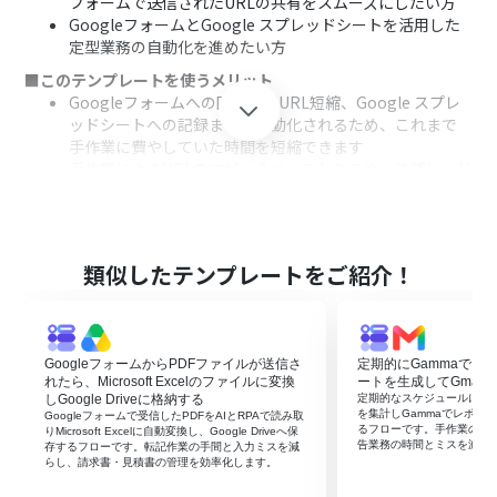
フォームで送信されたURLの共有をスムーズにしたい方
GoogleフォームとGoogle スプレッドシートを活用した
定型業務の自動化を進めたい方
■このテンプレートを使うメリット
Googleフォームへの回答からURL短縮、Google スプレ
ッドシートへの記録までが自動化されるため、これまで
手作業に費やしていた時間を短縮できます
手作業によるURLのコピー＆ペーストミスや、スプレッド
シートへの転記漏れといったヒューマンエラーを防ぎ、デ
ータの正確性を保ちます
■フローボットの流れ
はじめに、Googleフォーム、Bitly、Google スプレッド
類似したテンプレートをご紹介！
シートをYoomと連携します
次に、トリガーでGoogleフォームを選択し、「フォーム
に回答が送信されたら」というアクションを設定します
続いて、オペレーションでBitlyの「リンクを短縮する」
GoogleフォームからPDFファイルが送信さ
定期的にGammaでフ
アクションを設定し、フォームの回答から取得したURLを
れたら、Microsoft Excelのファイルに変換
ートを生成してGmail
短縮します
しGoogle Driveに格納する
定期的なスケジュールに合わ
を集計しGammaでレポート
Googleフォームで受信したPDFをAIとRPAで読み取
最後に、オペレーションでGoogle スプレッドシートの
るフローです。手作業の集
りMicrosoft Excelに自動変換し、Google Driveへ保
「レコードを追加する」アクションを設定し、短縮した
告業務の時間とミスを減ら
存するフローです。転記作業の手間と入力ミスを減
らし、請求書・見積書の管理を効率化します。
URLやその他の回答内容を指定のシートに追加します