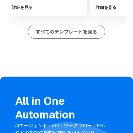
※「トリガー」：フロー起動のきっかけとなるアクション、「オ
ペレーション」：トリガー起動後、フロー内で処理を行うアク
詳細を見る
詳細を見る
ション
■このワークフローのカスタムポイント
Googleフォームのトリガー設定では、自動化の対象とし
すべてのテンプレートを見る
たい任意のフォームIDを指定してください
Google スプレッドシートへのレコード追加設定では、記
録先となる任意のスプレッドシートIDと、シート内のタブ
名を指定してください
■注意事項
Googleフォーム、Bitly、Google スプレッドシートのそ
れぞれとYoomを連携してください。
トリガーは5分、10分、15分、30分、60分の間隔で起動
間隔を選択できます。
プランによって最短の起動間隔が異なりますので、ご注意
ください。
All in One
Googleフォームをトリガーとして使用した際の回答内容
を取得する方法は「
Googleフォームトリガーで、回答内
Automation
容を取得する方法
」を参照ください。
AIエージェント・API・ワークフロー・RPA
などの複数の自動化技術を組み合わせ、