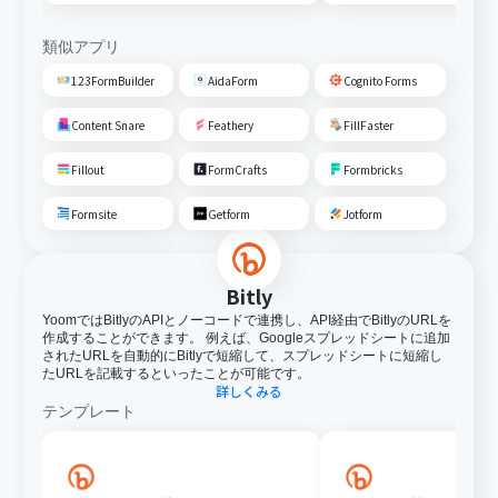
る
類似アプリ
123FormBuilder
AidaForm
Cognito Forms
Content Snare
Feathery
FillFaster
Fillout
FormCrafts
Formbricks
Formsite
Getform
Jotform
Bitly
YoomではBitlyのAPIとノーコードで連携し、API経由でBitlyのURLを
作成することができます。 例えば、Googleスプレッドシートに追加
されたURLを自動的にBitlyで短縮して、スプレッドシートに短縮し
たURLを記載するといったことが可能です。
詳しくみる
テンプレート