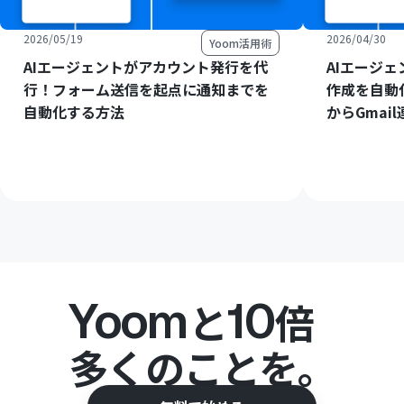
2026/05/19
2026/04/30
Yoom活用術
AIエージェントがアカウント発行を代
AIエージ
行！フォーム送信を起点に通知までを
作成を自動
自動化する方法
からGmai
Yoom
10
と
倍
多くのことを。