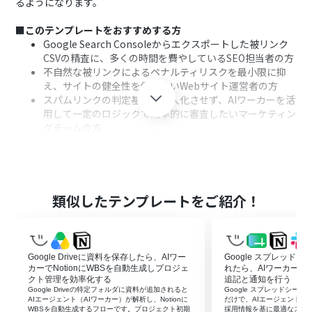
るようになります。
■このテンプレートをおすすめする方
Google Search Consoleからエクスポートした被リンク
CSVの精査に、多くの時間を費やしているSEO担当者の方
不自然な被リンクによるペナルティリスクを最小限に抑
え、サイトの健全性を保ちたいWebサイト運営者の方
スパムリンクの判定基準を属人化させず、AIワーカーを活
用して一定のロジックで効率的に審査したいマーケティン
グチームの方
■このテンプレートを使うメリット
Google DriveにCSVファイルを配置するだけで、AIワーカ
ーがスパムリスクを自動解析するため、手作業による目
類似したテンプレートをご紹介！
視確認の時間を削減できます。
解析結果はGoogle スプレッドシートに自動保存され、高
リスクなリンクのみがChatworkで即座に通知されるた
め、重要な情報の見落としを防ぎます。
Google Driveに資料を保存したら、AIワー
Google スプレッド
カーでNotionにWBSを自動生成しプロジェ
れたら、AIワーカーで
■フローボットの流れ
クト管理を効率化する
追記と通知を行う
Google Driveの特定フォルダに資料が追加されると
Google スプレッドシー
はじめに、Google Drive、Google スプレッドシート、
AIエージェント（AIワーカー）が解析し、Notionに
だけで、AIエージェント（AI
ChatworkをYoomと連携します。
WBSを自動生成するフローです。プロジェクト初期
採用情報を基に最適なスカ