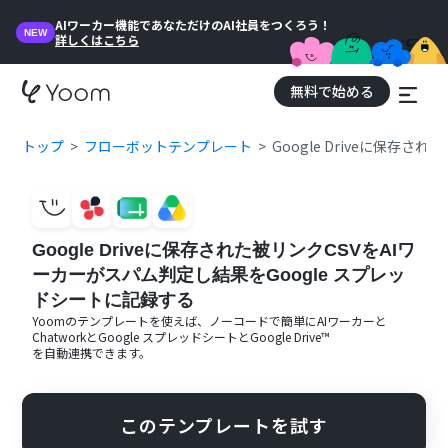
AIワーカー機能であなただけのAI社員をつくろう！
NEW
詳しくはこちら
無料で始める
トップ
フローボットテンプレート
Google Driveに保存
Google Driveに保存された被リンクCSVをAIワ
ーカーがスパム判定し結果をGoogle スプレッ
ドシートに記録する
Yoomのテンプレートを使えば、ノーコードで簡単に
AIワーカー
と
Chatwork
と
Google スプレッドシート
と
Google Drive™
を自動連携できます。
このテンプレートを試す