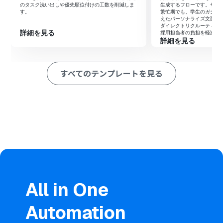
のタスク洗い出しや優先順位付けの工数を削減しま
生成するフローです。サマ
Google Driveの「特定のフォルダ内に新しくファイル・
す。
繁忙期でも、学生のガクチ
フォルダが作成されたら」をトリガーに設定し、CSVファ
えたパーソナライズ文面を
イルの検知を開始します。
ダイレクトリクルーティン
詳細を見る
採用担当者の負担を軽減し
AIワーカーを活用し、CSVファイルからのリスト抽出、
詳細を見る
Google スプレッドシートへの行追加、被リンクのスパム
リスク解析、Google スプレッドシートの値の更新、
Chatworkでのメッセージ送信をすべて実行するためのス
すべてのテンプレートを見る
キルを作成します。その際、Google スプレッドシートの
「行を追加する」「値を更新する」アクションと、
Chatworkの「メッセージを送る」アクションを使用ツー
ルとして設定します。
※「トリガー」：フロー起動のきっかけとなるアクション、「オ
ペレーション」：トリガー起動後、フロー内で処理を行うアク
ション
■このワークフローのカスタムポイント
Google Driveのトリガー設定では、被リンクCSVを保存
する特定のフォルダIDを指定してください。
All in One
AIワーカーの指示内容（プロンプト）を調整することで、
自社の運用ルールに合わせたスパム判定基準やスコアリ
Automation
ングの詳細をカスタマイズ可能です。
Chatworkの通知先やメッセージ形式を、チームの運用に