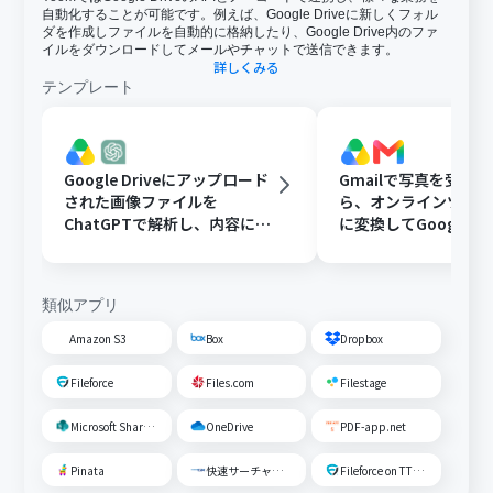
自動化することが可能です。例えば、Google Driveに新しくフォル
ダを作成しファイルを自動的に格納したり、Google Drive内のファ
イルをダウンロードしてメールやチャットで送信できます。
詳しくみる
テンプレート
Google Driveにアップロード
Gmailで写真を受け
された画像ファイルを
ら、オンラインツール
ChatGPTで解析し、内容に応
に変換してGoogle Dr
じたフォルダに移動する
存する
類似アプリ
Amazon S3
Box
Dropbox
Fileforce
Files.com
Filestage
Microsoft SharePoint
OneDrive
PDF-app.net
Pinata
快速サーチャーGX
Fileforce on TTS Cloud