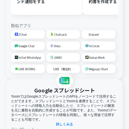
ンド通知をする
約書を作成する
類似アプリ
2Chat
ChatLuck
Discord
Google Chat
Hilos
InCircle
InOut WhatsApp
JANDI
Kakao Work
LINE WORKS
LINE（現在利用不可）
Megaapi Start
Google スプレッドシート
YoomではGoogleスプレッドシートのAPIをノーコードで活用するこ
とができます。スプレッドシートとYoomを連携することで、スプレ
ッドシートへの情報入力を自動化したり、スプレッドシートの雛形
を元に書類を自動的に作成することが可能です。また、Yoomのデー
タベースにスプレッドシートの情報を同期し、様々な用途で活用す
ることも可能です。
詳しくみる