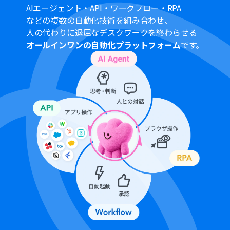
AIエージェント・API・ワークフロー・RPA
合わせて自由に変更してください。
などの複数の自動化技術を組み合わせ、
人の代わりに退屈なデスクワークを終わらせる
■注意事項
オールインワンの自動化プラットフォーム
です。
Chatwork、Google Drive、Google スプレッドシートの
それぞれとYoomを連携してください。
トリガーは5分、10分、15分、30分、60分の間隔で起動
間隔を選択できます。
プランによって最短の起動間隔が異なりますので、ご注意
ください。
AIワーカー内で使用するツール（アプリ）についてもマイ
アプリ連携が必要です。
AIワーカーの基本設定は「
【AIワーカー】基本的な設定方
法
」をご参照ください。
AIワーカーの同時実行数・作成可能なAIワーカー数・利用
可能なAIモデルはご契約中のプランによって異なります。
AIワーカー内でご利用いただけるアプリやオペレーション
等はフローボットの利用制限と同様です。
AIワーカーは、テスト実行でも本番実行と同様にタスクを
消費しますのでご注意ください。詳細は「
【AIワーカー】
タスク実行数の計算方法
」ご参照ください。
AIワーカーはスキルを詳細に設定することで適切な処理を
実行しやすくなります。詳細は「
【AIワーカー】スキル