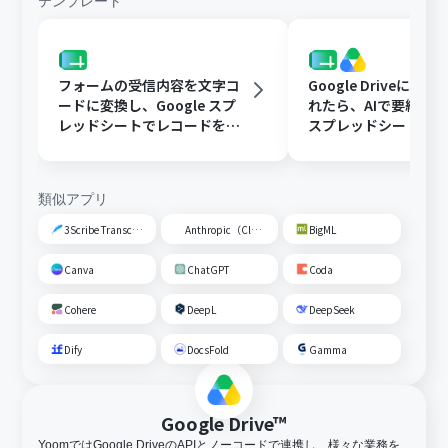
テンプレート
フォームの受信内容を文字コ
Google Driveに文
ードに変換し、Google スプ
れたら、AIで要約してG
レッドシートでレコードを追
スプレッドシートの
加する
トに追加する
類似アプリ
3Scribe Transcription
Anthropic（Claude）
BigML
Canva
ChatGPT
Coda
Cohere
DeepL
DeepSeek
Dify
DocsFold
Gamma
Google Drive™
YoomではGoogle DriveのAPIとノーコードで連携し、様々な業務を