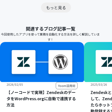
もっと見る
関連するブログ記事一覧
今回使用したアプリを使って業務を自動化する方法を詳しく解説していま
す！
2026/02/05
2025/03/26
Yoom活用術
【ノーコードで実現】Zendeskのデー
Zendes
タをWordPress.orgに自動で連携する
して、Zen
方法
たらホット
動登録する