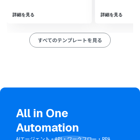
ション
■このワークフローのカスタムポイント
詳細を見る
詳細を見る
Zendeskと連携する際に、ご利用の環境に合わせて任意
のサブドメインを設定してください。
GitHubでIssueを作成するアクションでは、Zendeskのチ
すべてのテンプレートを見る
ケットから取得した件名や本文などの情報を引用し、
Issueのタイトルや本文などに自由に設定が可能です。
■注意事項
Zendesk、GitHubのそれぞれとYoomを連携してくださ
い。
【Zendesk】はチームプラン・サクセスプランでのみご
利用いただけるアプリとなっております。フリープラン・
ミニプランの場合は設定しているフローボットのオペレ
ーションやデータコネクトはエラーとなりますので、ご注
意ください。
All in One
チームプランやサクセスプランなどの有料プランは、2週
間の無料トライアルを行うことが可能です。無料トライア
Automation
ル中には制限対象のアプリを使用することができます。
トリガーは5分、10分、15分、30分、60分の間隔で起動
間隔を選択できます。
AIエージェント・API・ワークフロー・RPA