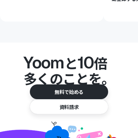
Yoom
10
と
倍
多くのことを。
無料で始める
資料請求