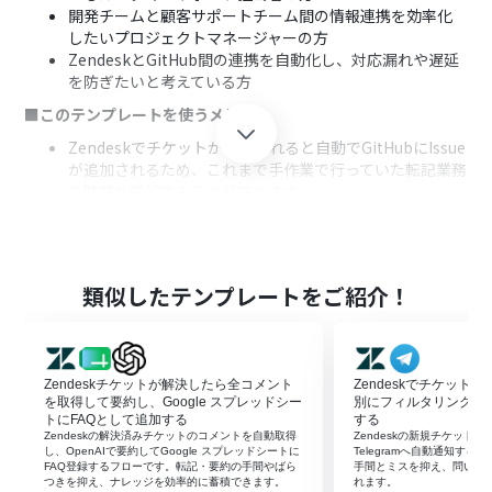
開発チームと顧客サポートチーム間の情報連携を効率化
したいプロジェクトマネージャーの方
ZendeskとGitHub間の連携を自動化し、対応漏れや遅延
を防ぎたいと考えている方
■このテンプレートを使うメリット
Zendeskでチケットが作成されると自動でGitHubにIssue
が追加されるため、これまで手作業で行っていた転記業務
の時間を短縮することができます。
手作業による情報転記で発生しがちな、チケット内容の
入力間違いやコピー＆ペーストのミスといったヒューマン
エラーの防止に繋がります。
■フローボットの流れ
類似したテンプレートをご紹介！
はじめに、ZendeskとGitHubをYoomと連携します。
次に、トリガーでZendeskを選択し、「新しいチケット
が作成されたら」というアクションを設定します。
Zendeskチケットが解決したら全コメント
Zendeskでチケット
最後に、オペレーションでGitHubの「Issueを作成」アク
を取得して要約し、Google スプレッドシー
別にフィルタリングを行い
ションを設定し、トリガーで取得したZendeskのチケッ
トにFAQとして追加する
する
ト情報を紐付けます。
Zendeskの解決済みチケットのコメントを自動取得
Zendeskの新規チケットを
し、OpenAIで要約してGoogle スプレッドシートに
Telegramへ自動通知す
※「トリガー」：フロー起動のきっかけとなるアクション、「オ
FAQ登録するフローです。転記・要約の手間やばら
手間とミスを抑え、問い合
つきを抑え、ナレッジを効率的に蓄積できます。
れます。
ペレーション」：トリガー起動後、フロー内で処理を行うアク