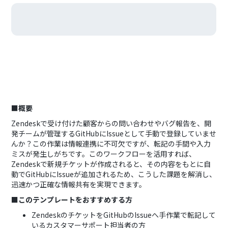
■概要
Zendeskで受け付けた顧客からの問い合わせやバグ報告を、開
発チームが管理するGitHubにIssueとして手動で登録していませ
んか？この作業は情報連携に不可欠ですが、転記の手間や入力
ミスが発生しがちです。このワークフローを活用すれば、
Zendeskで新規チケットが作成されると、その内容をもとに自
動でGitHubにIssueが追加されるため、こうした課題を解消し、
迅速かつ正確な情報共有を実現できます。
■このテンプレートをおすすめする方
ZendeskのチケットをGitHubのIssueへ手作業で転記して
いるカスタマーサポート担当者の方