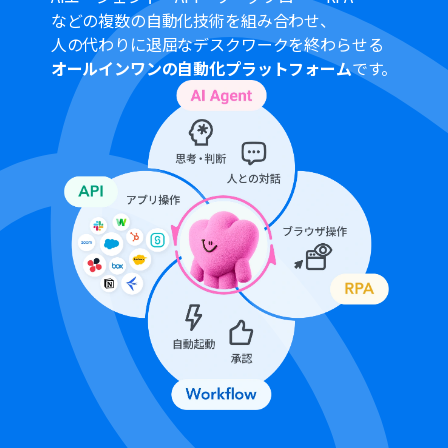
プランによって最短の起動間隔が異なりますので、ご注意
などの複数の自動化技術を組み合わせ、
ください。
人の代わりに退屈なデスクワークを終わらせる
オールインワンの自動化プラットフォーム
です。