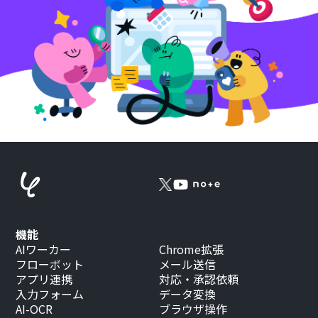
機能
AIワーカー
Chrome拡張
フローボット
メール送信
アプリ連携
対応・承認依頼
入力フォーム
データ変換
AI-OCR
ブラウザ操作