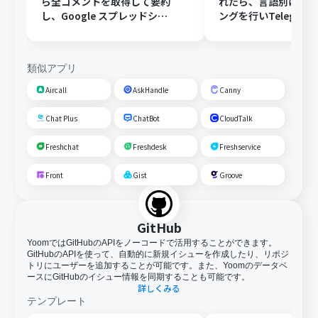
ら全コメントを取得して要約
れたら、言語別にフ
し、Google スプレッドシー
ングを行いTelegra
トにFAQとして追加する
する
類似アプリ
Aircall
AskHandle
Canny
Chat Plus
ChatBot
CloudTalk
Freshchat
Freshdesk
Freshservice
Front
Gist
Groove
GitHub
YoomではGitHubのAPIをノーコードで活用することができます。
GitHubのAPIを使って、自動的に新規イシューを作成したり、リポジ
トリにユーザーを追加することが可能です。また、Yoomのデータベ
ースにGitHubのイシュー情報を同期することも可能です。
詳しくみる
テンプレート