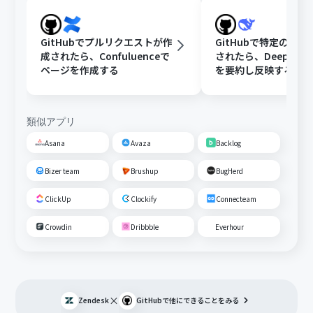
GitHubでプルリクエストが作
GitHubで特定のIss
成されたら、Confuluenceで
されたら、DeepSee
ページを作成する
を要約し反映する
類似アプリ
Asana
Avaza
Backlog
Bizer team
Brushup
BugHerd
ClickUp
Clockify
Connecteam
Crowdin
Dribbble
Everhour
×
Zendesk
GitHub
で他にできることをみる