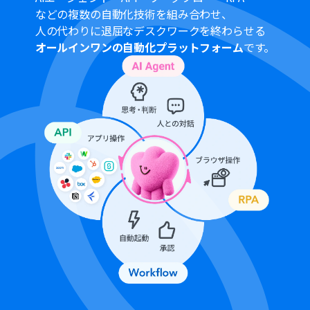
プランによって最短の起動間隔が異なりますので、ご注意
などの複数の自動化技術を組み合わせ、
ください。
人の代わりに退屈なデスクワークを終わらせる
LINE WORKSのマイアプリ連携方法は
こちら
をご参照くだ
オールインワンの自動化プラットフォーム
です。
さい。