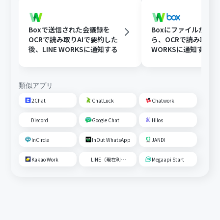
Boxで送信された会議録を
Boxにファイルが格
OCRで読み取りAIで要約した
ら、OCRで読み取りLI
後、LINE WORKSに通知する
WORKSに通知する
類似アプリ
2Chat
ChatLuck
Chatwork
Discord
Google Chat
Hilos
InCircle
InOut WhatsApp
JANDI
Kakao Work
LINE（現在利用不可）
Megaapi Start