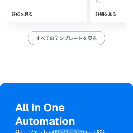
す。
す。
※「トリガー」：フロー起動のきっかけとなるアクション、「オ
詳細を見る
詳細を見る
ペレーション」：トリガー起動後、フロー内で処理を行うアク
ション
■このワークフローのカスタムポイント
すべてのテンプレートを見る
LINE WORKSへの通知メッセージに含めるMicrosoft
Dynamics365 Salesのリード情報は、会社名や担当者
名、連絡先など、共有したい項目を任意で設定してくださ
い。
LINE WORKSのアクション設定では、通知を送信したいト
ークルームを任意で指定することが可能です。
■注意事項
Microsoft Dynamics365 Sales、LINE WORKSのそれぞれ
とYoomを連携してください。
Microsoft365（旧Office365）には、家庭向けプランと一
All in One
般法人向けプラン（Microsoft365 Business）があり、一
般法人向けプランに加入していない場合には認証に失敗
Automation
する可能性があります。
トリガーは5分、10分、15分、30分、60分の間隔で起動
間隔を選択できます。
AIエージェント・API・ワークフロー・RPA