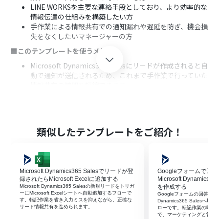
LINE WORKSを主要な連絡手段としており、より効率的な
情報伝達の仕組みを構築したい方
手作業による情報共有での通知漏れや遅延を防ぎ、機会損
失をなくしたいマネージャーの方
■このテンプレートを使うメリット
Microsoft Dynamics365 Salesにリードが作成されると自
動で通知が送信されるため、これまで手作業で行っていた
情報共有の時間を短縮できます。
手動での連絡による通知漏れや、情報の誤伝達といった
ヒューマンエラーを防止し、確実な情報共有を実現しま
す。
■フローボットの流れ
類似したテンプレートをご紹介！
はじめに、Microsoft Dynamics365 SalesとLINE WORKS
をYoomと連携します。
次に、トリガーでMicrosoft Dynamics365 Salesを選択
Microsoft Dynamics365 Salesでリードが登
Googleフォームで
し、「リードが作成されたら」というアクションを設定し
録されたらMicrosoft Excelに追加する
Microsoft Dynamic
ます。
Microsoft Dynamics365 Salesの新規リードをトリガ
を作成する
最後に、オペレーションでLINE WORKSの「LINE WORKS
ーにMicrosoft Excelシートへ自動追加するフローで
Googleフォームの回答をトリガ
す。転記作業を省き入力ミスを抑えながら、正確な
に通知する」アクションを設定し、トリガーで取得したリ
Dynamics365 Sale
リード情報共有を進められます。
ローです。転記作業の時間
ード情報を含んだメッセージを送信するように設定しま
で、マーケティングと営業