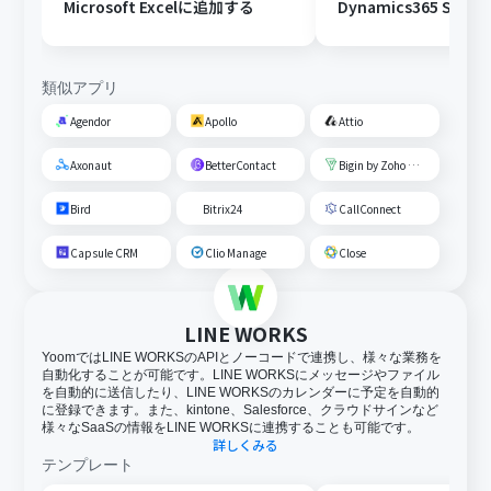
Microsoft Excelに追加する
Dynamics365 Sal
企業を作成する
類似アプリ
Agendor
Apollo
Attio
Axonaut
BetterContact
Bigin by Zoho CRM
Bird
Bitrix24
CallConnect
Capsule CRM
Clio Manage
Close
LINE WORKS
YoomではLINE WORKSのAPIとノーコードで連携し、様々な業務を
自動化することが可能です。LINE WORKSにメッセージやファイル
を自動的に送信したり、LINE WORKSのカレンダーに予定を自動的
に登録できます。また、kintone、Salesforce、クラウドサインなど
様々なSaaSの情報をLINE WORKSに連携することも可能です。
詳しくみる
テンプレート