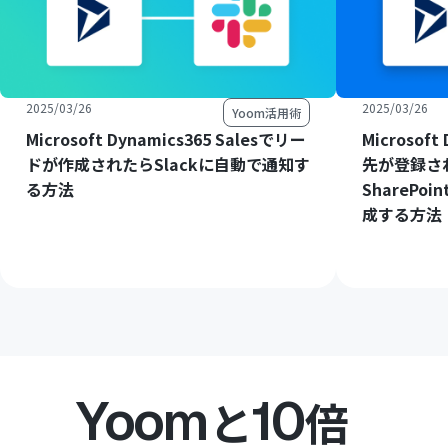
2025/03/26
2025/03/26
Yoom活用術
Microsoft Dynamics365 Salesでリー
Microsoft
ドが作成されたらSlackに自動で通知す
先が登録された
る方法
ShareP
成する方法
Yoom
10
と
倍