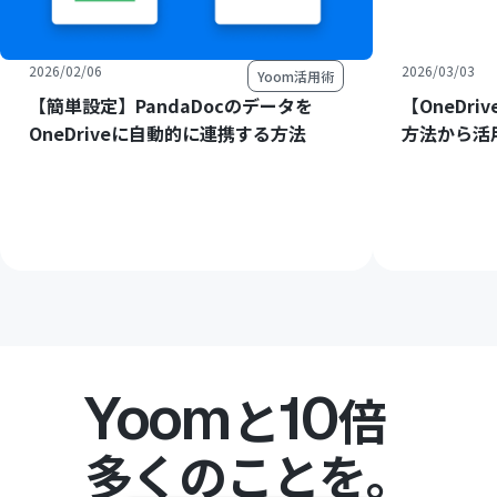
2026/02/06
2026/03/03
Yoom活用術
【簡単設定】PandaDocのデータを
【OneDri
OneDriveに自動的に連携する方法
方法から活
Yoom
10
と
倍
多くのことを。