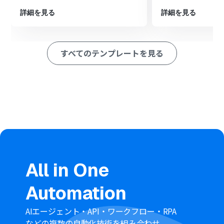
※「トリガー」：フロー起動のきっかけとなるアクション、「オ
詳細を見る
詳細を見る
ペレーション」：トリガー起動後、フロー内で処理を行うアク
ション
■このワークフローのカスタムポイント
すべてのテンプレートを見る
Zoho CRMのトリガー設定では、お使いの環境に応じて監
視対象となるドメインとチャネルを設定してください。
OneDriveでフォルダを作成するアクションでは、フォル
ダの作成先となるドライブや親フォルダを指定してくだ
さい。
フォルダ名はZoho CRMから取得した取引先名などの情報
を用いて動的に設定することが可能です。
■注意事項
Zoho CRMとOneDriveのそれぞれとYoomを連携してく
ださい。
All in One
Microsoft365（旧Office365）には、家庭向けプランと一
般法人向けプラン（Microsoft365 Business）があり、
Automation
一般法人向けプランに加入していない場合には認証に失
敗する可能性があります。
AIエージェント・API・ワークフロー・RPA
などの複数の自動化技術を組み合わせ、