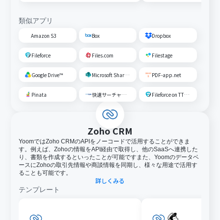
類似アプリ
Amazon S3
Box
Dropbox
Fileforce
Files.com
Filestage
Google Drive™
Microsoft SharePoint
PDF-app.net
Pinata
快速サーチャーGX
Fileforce on TTS Cloud
Zoho CRM
YoomではZoho CRMのAPIをノーコードで活用することができま
す。例えば、Zohoの情報をAPI経由で取得し、他のSaaSへ連携した
り、書類を作成するといったことが可能ですまた、Yoomのデータベ
ースにZohoの取引先情報や商談情報を同期し、様々な用途で活用す
ることも可能です。
詳しくみる
テンプレート