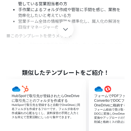
管している営業担当者の方
手作業によるフォルダ作成や管理に手間を感じ、業務を
効率化したいと考えている方
営業チーム全体の情報管理を標準化し、属人化の解消を
目指すマネージャーの方
■このテンプレートを使うメリット
Zoho CRMでの取引先登録からOneDriveでのフォルダ作
成までが自動化され、手作業に費やしていた時間を短縮
できます。
命名規則の誤りや作成漏れといったヒューマンエラーを
防ぎ、情報管理の精度を高めます。
類似したテンプレートをご紹介！
■フローボットの流れ
はじめに、Zoho CRMとOneDriveをYoomと連携しま
す。
HubSpotで取引先が登録されたらOneDrive
フォームでPDFファイ
次に、トリガーでZoho CRMを選択し、「取引先が作成さ
に取引先ごとのフォルダを作成する
ConvertioでDOC
れたら（Webhook）」のアクションを設定します。
HubSpotで取引先を登録すると自動でOneDriveに同
OneDriveに格納する
最後に、オペレーションでOneDriveを選択し、「フォル
名フォルダを作成するフローです。フォルダ命名や
フォーム経由で受け取ったPDFを
作成漏れの心配をなくし、資料保管の手間と入力ミ
ダを作成」のアクションを設定します。
DOCに変換しOneDriv
スを抑えて営業活動にしっかり集中できます。
変換やアップロードの手作
この際、Zoho CRMから取得した取引先名などをフォルダ
削減と格納ミスの防止に役
名として指定します。