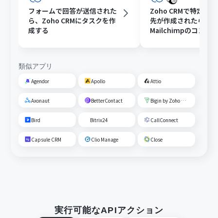
フォームで回答が送信された
Zoho CRMで特定条
ら、Zoho CRMにタスクを作
先が作成されたら、
成する
Mailchimpのコン
ーディエンスに追加
類似アプリ
Agendor
Apollo
Attio
Axonaut
BetterContact
Bigin by Zoho CRM
Bird
Bitrix24
CallConnect
Capsule CRM
Clio Manage
Close
実行可能なAPIアクション