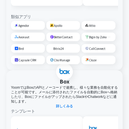
類似アプリ
Agendor
Apollo
Attio
Axonaut
BetterContact
Bigin by Zoho CRM
Bird
Bitrix24
CallConnect
Capsule CRM
Clio Manage
Cloze
Box
YoomではBoxのAPIとノーコードで連携し、様々な業務を自動化する
ことが可能です。メールに添付されたファイルを自動的にBoxへ格納
したり、BoxにファイルがアップされたらSlackやChatworkなどに通
知します。
詳しくみる
テンプレート