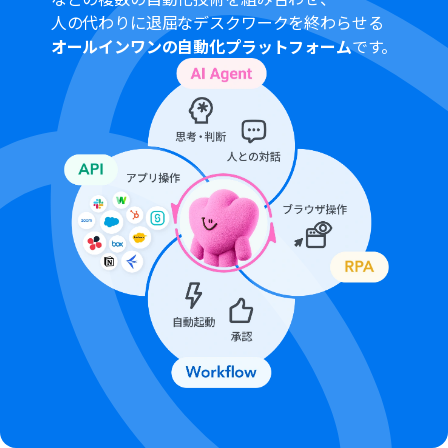
トリガーの起動間隔は5分、10分、15分、30分、60分の
人の代わりに退屈なデスクワークを終わらせる
間隔で選択できます。
オールインワンの自動化プラットフォーム
です。
プランによって最短の起動間隔が異なりますので、ご注意
ください。
分岐はミニプラン以上のプランでご利用いただける機能
（オペレーション）となっております。フリープランの場
合は設定しているフローボットのオペレーションはエラ
ーとなりますので、ご注意ください。
ミニプランなどの有料プランは、2週間の無料トライアル
を行うことが可能です。無料トライアル中には制限対象の
アプリや機能（オペレーション）を使用することができ
ます。