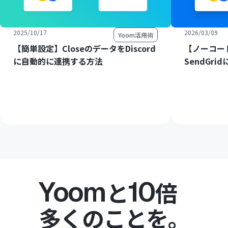
2025/10/17
2026/03/09
Yoom活用術
【簡単設定】CloseのデータをDiscord
【ノーコード
に自動的に連携する方法
SendGr
Yoom
10
と
倍
多くのことを。