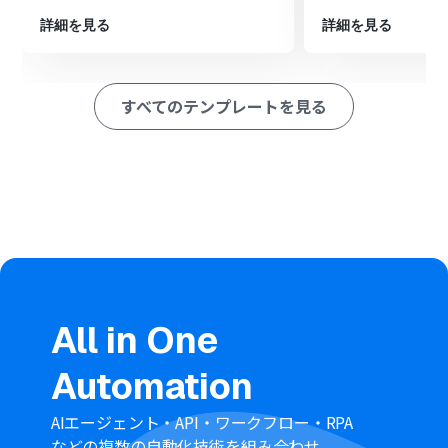
スク情報をもとに、後続の処理を実行するかどうかの条
件を定めます。
詳細を見る
詳細を見る
最後に、オペレーションでBoxの「フォルダを作成する」
アクションを設定し、条件に合致した場合に指定のフォル
ダを作成します。
すべてのテンプレートを見る
■このワークフローのカスタムポイント
Closeのタスク情報取得オペレーションでは、トリガーで
検知したタスクのIDを引用して、特定のタスク情報を取得
するように設定してください。
分岐機能では、取得したタスクの件名や担当者などの情
報をもとに、「件名に特定のテキストが含まれる場合」
といった条件を自由に設定可能です。
Boxのフォルダ作成オペレーションでは、フォルダを作成
する場所（親フォルダ）を指定し、フォルダ名にCloseか
ら取得したタスク名などを引用して動的に設定できます。
All in One
※「トリガー」：フロー起動のきっかけとなるアクション、「オ
ペレーション」：トリガー起動後、フロー内で処理を行うアク
Automation
ション
■
注意事項
AIエージェント・API・ワークフロー・RPA
CloseとBoxのそれぞれをYoomと連携してください。
などの複数の自動化技術を組み合わせ、