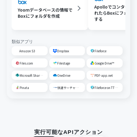
Apolloでコンタクト
Yoomデータベースの情報で
れたらBoxにフォル
Boxにフォルダを作成
する
類似アプリ
Amazon S3
Dropbox
Fileforce
Files.com
Filestage
Google Drive™
Microsoft SharePoint
OneDrive
PDF-app.net
Pinata
快速サーチャーGX
Fileforce on TTS Cloud
実行可能なAPIアクション