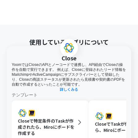
使用しているアプリについて
Close
YoomではCloseのAPIとノーコードで連携し、API経由でCloseの操
作を自動で実行できます。 例えば、Closeに登録されたリード情報を
MailchimpやActiveCampaignにサブスクライバーとして登録した
り、Closeの商談ステータスが更新されたら見積書や契約書のPDFを
自動で作成するといったことが可能です。
詳しくみる
テンプレート
Closeで特定条件のTaskが作
CloseでTaskが作成
成されたら、Miroにボードを
ら、Miroにボードを
作成する