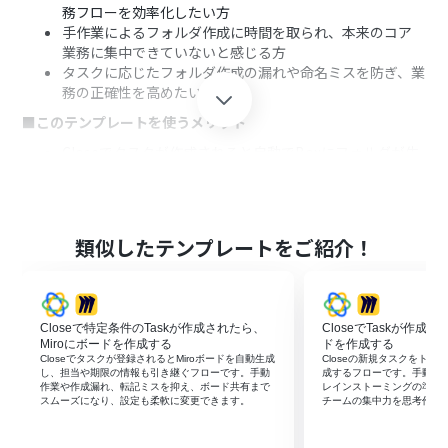
務フローを効率化したい方
手作業によるフォルダ作成に時間を取られ、本来のコア
業務に集中できていないと感じる方
タスクに応じたフォルダ作成の漏れや命名ミスを防ぎ、業
務の正確性を高めたい方
■このテンプレートを使うメリット
Closeでタスクが作成されると自動でBoxにフォルダが生
成されるため、これまで手作業に費やしていた時間を短
縮できます。
手作業でのフォルダ作成漏れや命名規則の間違いといっ
たヒューマンエラーを防ぎ、データ管理の精度向上に繋が
類似したテンプレートをご紹介！
ります。
■フローボットの流れ
はじめに、CloseとBoxをYoomと連携します。
Closeで特定条件のTaskが作成されたら、
CloseでTaskが作成
次に、トリガーでCloseを選択し、「新しいタスクが作成
Miroにボードを作成する
ドを作成する
されたら」というアクションを設定します。
Closeでタスクが登録されるとMiroボードを自動生成
Closeの新規タスクをトリ
続けて、オペレーションでCloseの「タスク情報を取得す
し、担当や期限の情報も引き継ぐフローです。手動
成するフローです。手動作
作業や作成漏れ、転記ミスを抑え、ボード共有まで
レインストーミングの準備
る」アクションを設定し、トリガーで取得したタスクの詳
スムーズになり、設定も柔軟に変更できます。
チームの集中力を思考作業
細情報を取得します。
次に、オペレーションで分岐機能を設定し、取得したタ