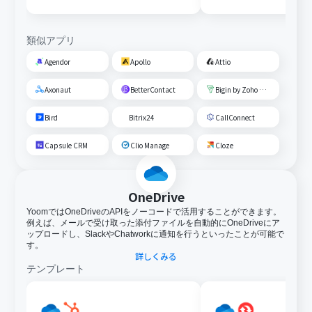
類似アプリ
Agendor
Apollo
Attio
Axonaut
BetterContact
Bigin by Zoho CRM
Bird
Bitrix24
CallConnect
Capsule CRM
Clio Manage
Cloze
OneDrive
YoomではOneDriveのAPIをノーコードで活用することができます。
例えば、メールで受け取った添付ファイルを自動的にOneDriveにア
ップロードし、SlackやChatworkに通知を行うといったことが可能で
す。
詳しくみる
テンプレート