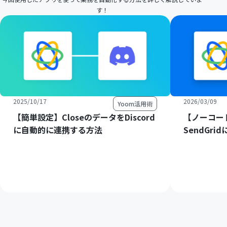
す！
2025/10/17
2026/03/09
Yoom活用術
【簡単設定】CloseのデータをDiscord
【ノーコード
に自動的に連携する方法
SendGr