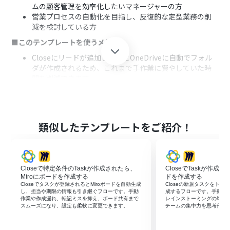
ムの顧客管理を効率化したいマネージャーの方
営業プロセスの自動化を目指し、反復的な定型業務の削
減を検討している方
■このテンプレートを使うメリット
Closeにリードが追加されるとOneDriveに自動でフォル
ダが作成されるため、これまで手作業に費やしていた時
間を削減できます。
手作業によるフォルダの作成漏れや命名ミスを防ぎ、顧客
管理におけるヒューマンエラーのリスク軽減に繋がりま
す。
■フローボットの流れ
類似したテンプレートをご紹介！
はじめに、CloseとOneDriveをYoomと連携します。
次に、トリガーでCloseを選択し、「New Lead（新しい
リードが作成されたら）」というアクションを設定しま
Closeで特定条件のTaskが作成されたら、
CloseでTaskが作成
す。
Miroにボードを作成する
ドを作成する
最後に、オペレーションでOneDriveの「フォルダを作
Closeでタスクが登録されるとMiroボードを自動生成
Closeの新規タスクをトリ
成」アクションを設定し、トリガーで取得したリード情報
し、担当や期限の情報も引き継ぐフローです。手動
成するフローです。手動作
作業や作成漏れ、転記ミスを抑え、ボード共有まで
レインストーミングの準備
を基にフォルダが作成されるように設定します。
スムーズになり、設定も柔軟に変更できます。
チームの集中力を思考作業
※「トリガー」：フロー起動のきっかけとなるアクション、「オ
ペレーション」：トリガー起動後、フロー内で処理を行うアク