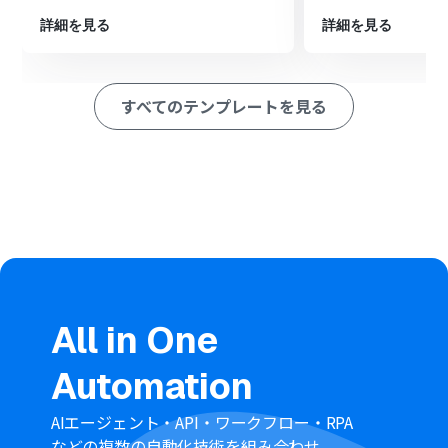
ション
詳細を見る
詳細を見る
■このワークフローのカスタムポイント
OneDriveで作成するフォルダ名は、Closeから取得した
リード情報（会社名など）を基に任意で設定してくださ
すべてのテンプレートを見る
い。
作成したフォルダを格納するOneDrive上の場所を任意で
設定してください。
■注意事項
CloseとOneDriveのそれぞれとYoomを連携してくださ
い。
Microsoft365（旧Office365）には、家庭向けプランと一
般法人向けプラン（Microsoft365 Business）があり、一
般法人向けプランに加入していない場合には認証に失敗
する可能性があります。
All in One
Automation
AIエージェント・API・ワークフロー・RPA
などの複数の自動化技術を組み合わせ、