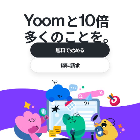
Yoom
10
と
倍
多くのことを。
無料で始める
資料請求