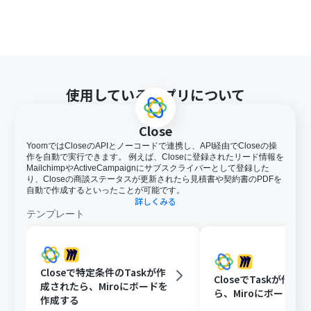
使用しているアプリについて
Close
YoomではCloseのAPIとノーコードで連携し、API経由でCloseの操
作を自動で実行できます。 例えば、Closeに登録されたリード情報を
MailchimpやActiveCampaignにサブスクライバーとして登録した
り、Closeの商談ステータスが更新されたら見積書や契約書のPDFを
自動で作成するといったことが可能です。
詳しくみる
テンプレート
Closeで特定条件のTaskが作
CloseでTaskが作成
成されたら、Miroにボードを
ら、Miroにボードを
作成する