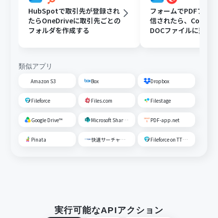
HubSpotで取引先が登録され
フォームでPDFファ
たらOneDriveに取引先ごとの
信されたら、Convert
フォルダを作成する
DOCファイルに変換
OneDriveに格納する
類似アプリ
Amazon S3
Box
Dropbox
Fileforce
Files.com
Filestage
Google Drive™
Microsoft SharePoint
PDF-app.net
Pinata
快速サーチャーGX
Fileforce on TTS Cloud
実行可能なAPIアクション