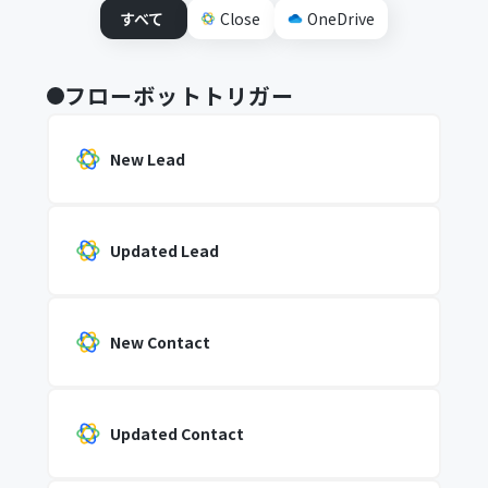
すべて
Close
OneDrive
フローボットトリガー
New Lead
Updated Lead
New Contact
Updated Contact