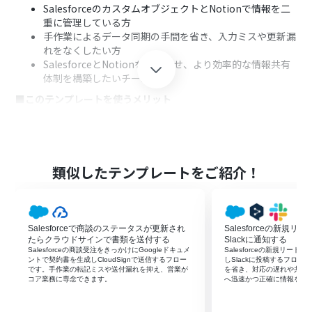
SalesforceのカスタムオブジェクトとNotionで情報を二
重に管理している方
手作業によるデータ同期の手間を省き、入力ミスや更新漏
れをなくしたい方
SalesforceとNotionを連携させ、より効率的な情報共有
体制を構築したいチームの方
■このテンプレートを使うメリット
Salesforceのカスタムオブジェクトにレコードが登録さ
れると自動でNotionに同期されるため、これまで手作業
での転記に費やしていた時間を短縮できます
自動でデータが連携されることで、手作業で発生しがちな
類似したテンプレートをご紹介！
入力ミスや転記漏れといったヒューマンエラーを防ぎ、デ
ータの正確性を維持することに繋がります
■フローボットの流れ
Salesforceで商談のステータスが更新され
Salesforceの新規リ
はじめに、SalesforceとNotionをYoomと連携します
たらクラウドサインで書類を送付する
Slackに通知する
次に、トリガーでSalesforceを選択し、「カスタムオブジ
Salesforceの商談受注をきっかけにGoogleドキュメ
Salesforceの新規リード
ェクトに新規レコードが登録されたら」というアクション
ントで契約書を生成しCloudSignで送信するフロー
しSlackに投稿するフロ
です。手作業の転記ミスや送付漏れを抑え、営業が
を省き、対応の遅れや共有
を設定します
コア業務に専念できます。
へ迅速かつ正確に情報を届
続いて、オペレーションでSalesforceの「レコードを取得
する」アクションを設定し、トリガーで登録されたレコー