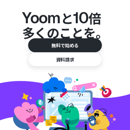
Yoom
10
と
倍
多くのことを。
無料で始める
資料請求