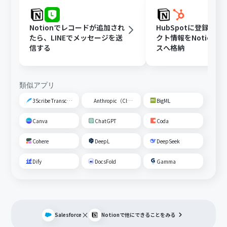
Notionでレコードが追加され
HubSpotに登録さ
たら、LINEでメッセージを送
クト情報をNotion
信する
スへ格納
類似アプリ
3Scribe Transcription
Anthropic（Claude）
BigML
Canva
ChatGPT
Coda
Cohere
DeepL
DeepSeek
Dify
DocsFold
Gamma
×
Salesforce
Notion
で他にできることをみる