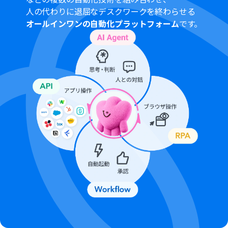
ョンやデータコネクトはエラーとなりますので、ご注意く
人の代わりに退屈なデスクワークを終わらせる
ださい。
オールインワンの自動化プラットフォーム
です。
チームプランやサクセスプランなどの有料プランは、2週
間の無料トライアルを行うことが可能です。無料トライア
ル中には制限対象のアプリを使用することができます。
トリガーは5分、10分、15分、30分、60分の間隔で起動
間隔を選択できます。
プランによって最短の起動間隔が異なりますので、ご注意
ください。