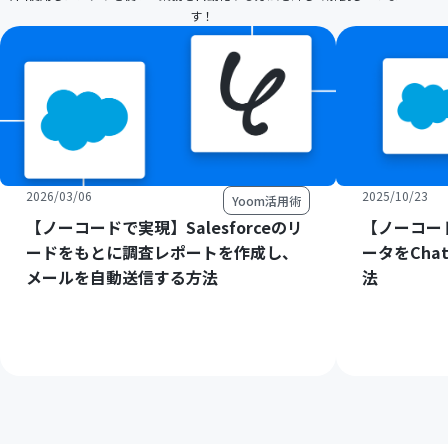
す！
2026/03/06
2025/10/23
Yoom活用術
【ノーコードで実現】Salesforceのリ
【ノーコード
ードをもとに調査レポートを作成し、
ータをCha
メールを自動送信する方法
法