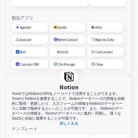
類似アプリ
Agendor
Apollo
Attio
Axonaut
BetterContact
Bigin by Zoho CRM
Bird
Bitrix24
CallConnect
Capsule CRM
Clio Manage
Close
Notion
YoomではNotionのAPIをノーコードで活用することができます。
YoomとNotionを連携することで、Notionデータベースの情報を自動
的に取得・更新したり、入力フォームの情報をNotionのデータベー
スに自動で格納するといったことが可能です。また、Notionのデー
タベースの情報を、Yoomのデータベースに集約・同期し、様々な
SaaSと自由に連携することが可能です。
詳しくみる
テンプレート