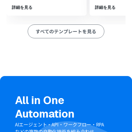
ドの詳細情報を取得します
最後に、オペレーションでNotionの「レコードを追加す
詳細を見る
詳細を見る
る」アクションを設定し、Salesforceから取得した情報を
任意のデータベースに同期します
※「トリガー」：フロー起動のきっかけとなるアクション、「オ
すべてのテンプレートを見る
ペレーション」：トリガー起動後、フロー内で処理を行うアク
ション
■このワークフローのカスタムポイント
Notionにレコードを追加するオペレーションでは、同期
先のデータベースやページを任意で指定してください
Notionの各プロパティに設定する値は、前段のオペレー
ションで取得したSalesforceの情報を変数として埋め込
んだり、固定のテキストを入力したりと、柔軟なカスタム
が可能です
■注意事項
All in One
Salesforce、NotionのそれぞれとYoomを連携してくだ
Automation
さい。
Salesforceはチームプラン・サクセスプランでのみご利用
いただけるアプリとなっております。フリープラン・ミニ
AIエージェント・API・ワークフロー・RPA
プランの場合は設定しているフローボットのオペレーシ
などの複数の自動化技術を組み合わせ、