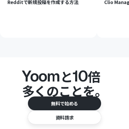
Redditで新規投稿を作成する方法
Clio M
Yoom
10
と
倍
多くのことを。
無料で始める
資料請求