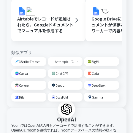
Airtableでレコードが追加さ
Google DriveにGoo
れたら、Googleドキュメント
ュメントが保存された
でマニュアルを作成する
ワーカーで内容を読
動校閲する
類似アプリ
3Scribe Transcription
Anthropic（Claude）
BigML
Canva
ChatGPT
Coda
Cohere
DeepL
DeepSeek
Dify
DocsFold
Gamma
OpenAI
YoomではOpenAIのAPIをノーコードで活用することができます。
OpenAIとYoomを連携すれば、Yoomデータベースの情報や様々な