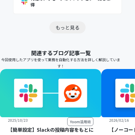
得
もっと見る
関連するブログ記事一覧
今回使用したアプリを使って業務を自動化する方法を詳しく解説していま
す！
2025/10/23
2026/02/16
Yoom活用術
【簡単設定】Slackの投稿内容をもとに
【ノーコード