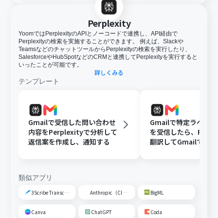
Perplexity
YoomではPerplexityのAPIとノーコードで連携し、API経由で
Perplexityの検索を実施することができます。 例えば、Slackや
TeamsなどのチャットツールからPerplexityの検索を実行したり、
SalesforceやHubSpotなどのCRMと連携してPerplexityを実行すると
いったことが可能です。
詳しくみる
テンプレート
Gmailで受信した問い合わせ
Gmailで特定ラベル
内容をPerplexityで分析して
を受信したら、Perple
返信案を作成し、通知する
翻訳してGmailで通
類似アプリ
3Scribe Transcription
Anthropic（Claude）
BigML
Canva
ChatGPT
Coda