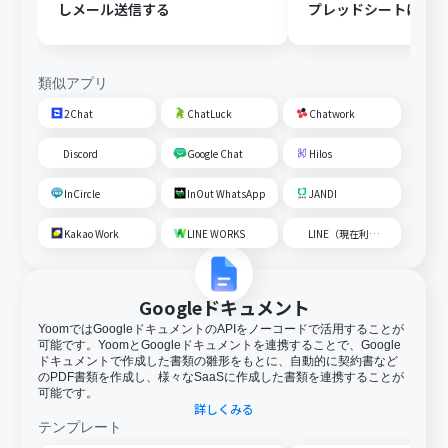
しメール送信する
プレッドシートにメ
内容を追加する
類似アプリ
2Chat
ChatLuck
Chatwork
Discord
Google Chat
Hilos
InCircle
InOut WhatsApp
JANDI
Kakao Work
LINE WORKS
LINE（現在利用不可）
Googleドキュメント
YoomではGoogleドキュメントのAPIをノーコードで活用することが
可能です。YoomとGoogleドキュメントを連携することで、Google
ドキュメントで作成した書類の雛形をもとに、自動的に契約書など
のPDF書類を作成し、様々なSaaSに作成した書類を連携することが
可能です。
詳しくみる
テンプレート