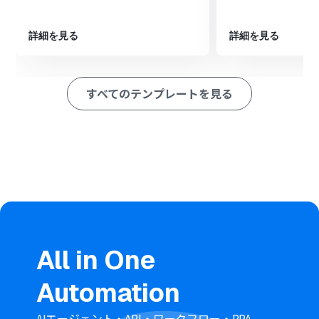
次に、オペレーションでSlackの「スレッドにメッセージ
を送る」アクションを設定し、生成した回答を投稿元のス
詳細を見る
詳細を見る
レッドに通知する
最後に、オペレーションでGoogleドキュメントの「文末
にテキストを追加」アクションを設定し、投稿内容と生成
した回答をドキュメントに記録する
すべてのテンプレートを見る
※「トリガー」：フロー起動のきっかけとなるアクション、「オ
ペレーション」：トリガー起動後、フロー内で処理を行うアク
ション
■このワークフローのカスタムポイント
Slackのトリガー設定では、監視対象としたいチャンネル
IDを任意で設定してください。
Perplexityでのテキスト生成では、使用するモデルやAIへ
の指示（プロンプト）を任意の内容に設定してくださ
い。
OpenAIでのテキスト生成では、使用するモデルやAIへの
指示（プロンプト）を任意の内容に設定してください。
All in One
Slackの返信メッセージは、前段で取得した情報を使用し
て自由にカスタマイズできます。
Automation
Googleドキュメントへの追加設定では、記録先となるド
キュメントのIDや、追加するテキストのフォーマットを
AIエージェント・API・ワークフロー・RPA