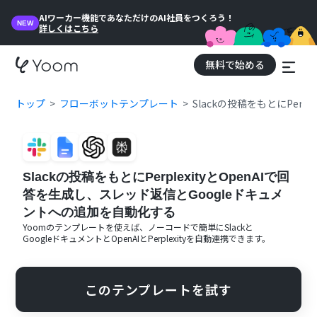
AIワーカー機能であなただけのAI社員をつくろう！
NEW
詳しくはこちら
無料で始める
トップ
フローボットテンプレート
Slackの投稿をもとにPer
Slackの投稿をもとにPerplexityとOpenAIで回
答を生成し、スレッド返信とGoogleドキュメ
ントへの追加を自動化する
Yoomのテンプレートを使えば、ノーコードで簡単に
Slack
と
Googleドキュメント
と
OpenAI
と
Perplexity
を自動連携できます。
このテンプレートを試す