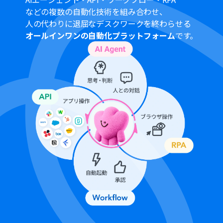
任意で設定してください。
などの複数の自動化技術を組み合わせ、
■注意事項
人の代わりに退屈なデスクワークを終わらせる
Slack、Perplexity、OpenAI、Googleドキュメントのそ
オールインワンの自動化プラットフォーム
です。
れぞれとYoomを連携してください。
OpenAIのアクションを実行するには、
OpenAIのAPI有料
プラン
の契約が必要です。（APIが使用されたときに支払
いができる状態）
OpenAIのAPIはAPI疎通時のトークンにより従量課金され
る仕組みとなっています。そのため、API使用時にお支払
いが行える状況でない場合エラーが発生しますのでご注
意ください。