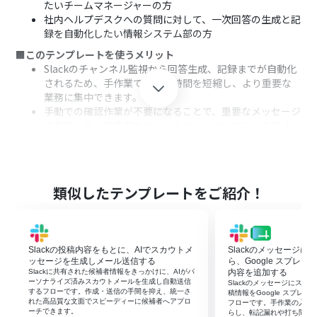
たいチームマネージャーの方
社内ヘルプデスクへの質問に対して、一次回答の生成と記
録を自動化したい情報システム部の方
■このテンプレートを使うメリット
Slackのチャンネル監視から回答生成、記録までが自動化
されるため、手作業での対応時間を短縮し、より重要な
業務に集中できます。
手動での確認作業が不要になることで、重要なメッセージ
の見逃しや、対応漏れといったヒューマンエラーの防止
に繋がります。
■フローボットの流れ
はじめに、Slack、Perplexity、OpenAI、Googleドキュ
メントをYoomと連携する
類似したテンプレートをご紹介！
次に、トリガーでSlackを選択し、「メッセージがチャン
ネルに投稿されたら（Webhook）」というアクションを
設定する
次に、オペレーションでPerplexityの「テキストを生成」
Slackの投稿内容をもとに、AIでスカウトメ
Slackのメッセージ
アクションを設定し、Slackの投稿内容をもとに情報収集
ッセージを生成しメール送信する
ら、Google スプレ
や整理を行う
Slackに共有された候補者情報をきっかけに、AIがパ
内容を追加する
ーソナライズ済みスカウトメールを生成し自動送信
Slackのメッセージにス
次に、オペレーションでOpenAIの「テキストの生成
するフローです。作成・送信の手間を抑え、統一さ
稿情報をGoogle スプレ
（Chat completion）」アクションを設定し、Perplexity
れた高品質な文面でスピーディーに候補者へアプロ
フローです。手作業の入力
ーチできます。
らし、転記漏れや打ち間違
の生成内容を使用して回答を生成する