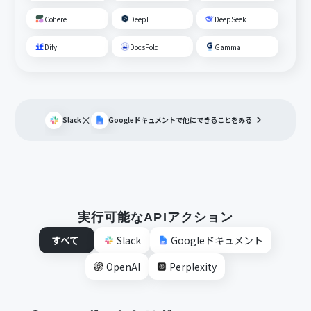
Cohere
DeepL
DeepSeek
Dify
DocsFold
Gamma
×
Slack
Googleドキュメント
で他にできることをみる
実行可能なAPIアクション
すべて
Slack
Googleドキュメント
OpenAI
Perplexity