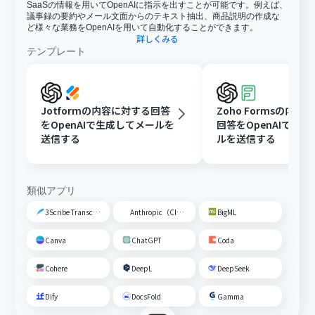
SaaSの情報を用いてOpenAIに指示を出すことが可能です。例えば、
議事録の要約やメール文面からのテキスト抽出、商品説明の作成な
ど様々な業務をOpenAIを用いて自動化することができます。
詳しくみる
テンプレート
Jotformの内容に対する回答
Zoho Formsの内容
をOpenAIで生成してメールを
回答をOpenAIで生
送信する
ルを送信する
類似アプリ
3Scribe Transcription
Anthropic（Claude）
BigML
Canva
ChatGPT
Coda
Cohere
DeepL
DeepSeek
Dify
DocsFold
Gamma