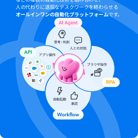
無料トライアル中には制限対象のアプリを使用すること
人の代わりに退屈なデスクワークを終わらせる
ができます。
オールインワンの自動化プラットフォーム
です。
Intercomのマイアプリ連携方法は「
Intercomのマイア
プリ登録方法
」をご参照ください。
Microsoft365（旧Office365）には、家庭向けプランと一
般法人向けプラン（Microsoft365 Business）があり、一
般法人向けプランに加入していない場合には認証に失敗
する可能性があります。