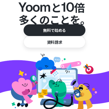
Yoom
10
と
倍
多くのことを。
無料で始める
資料請求