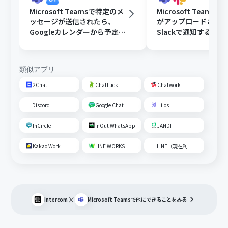
Microsoft Teamsで特定のメ
Microsoft Teams
ッセージが送信されたら、
がアップロードされ
Googleカレンダーから予定を
Slackで通知する
取得後、AIで営業リストを作
成して通知する
類似アプリ
2Chat
ChatLuck
Chatwork
Discord
Google Chat
Hilos
InCircle
InOut WhatsApp
JANDI
Kakao Work
LINE WORKS
LINE（現在利用不可）
×
Intercom
Microsoft Teams
で他にできることをみる