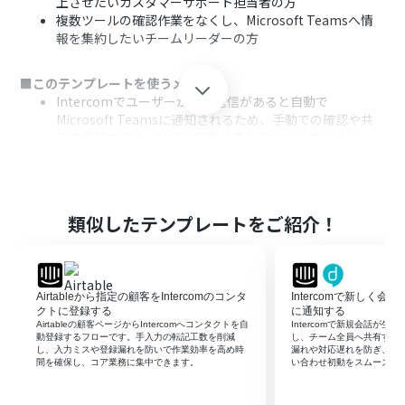
上させたいカスタマーサポート担当者の方
複数ツールの確認作業をなくし、Microsoft Teamsへ情
報を集約したいチームリーダーの方
■このテンプレートを使うメリット
Intercomでユーザーからの返信があると自動で
Microsoft Teamsに通知されるため、手動での確認や共
有の手間を省き、対応の初動を早めることができます。
重要な返信の見逃しやチーム内での情報共有漏れといっ
たヒューマンエラーを防ぎ、顧客対応の品質向上に繋がり
ます。
類似したテンプレートをご紹介！
■フローボットの流れ
はじめに、IntercomとMicrosoft TeamsをYoomと連携
します。
次に、トリガーでIntercomを選択し、「ユーザーが会話
Airtableから指定の顧客をIntercomのコンタ
Intercomで新しく会話
で返信したら（Webhook起動）」というアクションを設
クトに登録する
に通知する
定します。
Airtableの顧客ページからIntercomへコンタクトを自
Intercomで新規会話が生ま
動登録するフローです。手入力の転記工数を削減
し、チーム全員へ共有する
最後に、オペレーションでMicrosoft Teamsの「チャン
し、入力ミスや登録漏れを防いで作業効率を高め時
漏れや対応遅れを防ぎ、担
ネルにメッセージを送る」アクションを設定し、通知内容
間を確保し、コア業務に集中できます。
い合わせ初動をスムーズに
を整えます。