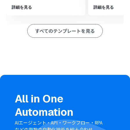
※「トリガー」：フロー起動のきっかけとなるアクション、「オ
ペレーション」：トリガー起動後、フロー内で処理を行うアク
詳細を見る
詳細を見る
ション
■このワークフローのカスタムポイント
すべてのテンプレートを見る
Microsoft Teamsのオペレーション設定では、通知を送
信したいチームのIDやチャネルのIDを任意で設定してく
ださい。
送信するメッセージの本文も自由に編集が可能です。
Intercomから取得したユーザー情報や会話のURLなどを
本文に含めることで、より状況が把握しやすい通知を作成
できます。
■注意事項
Intercom、Microsoft TeamsのそれぞれとYoomを連携
してください。
All in One
Intercomはミニプラン以上でご利用いただけるアプリと
なっております。フリープラン・パーソナルプランの場合
Automation
は設定しているフローボットのオペレーションやデータ
コネクトはエラーとなりますので、ご注意ください。
ミニプラン・チームプラン・サクセスプランなどの有料プ
AIエージェント・API・ワークフロー・RPA
ランは、2週間の無料トライアルを行うことが可能です。
などの複数の自動化技術を組み合わせ、