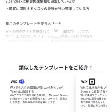
2.Zendeskに顧客関連情報を追加している方
・顧客に関連するタスクの登録を行い管理している方
■このテンプレートを使うメリット
WixはWebサイト作成を行うために有益なツールです。
サイト上に設定したフォームで受けた問い合わせ内容を
Zendeskで管理することで、顧客対応業務の効率化につながり
ます。
しかしWixでフォームが送信されたら都度手作業でZendeskに情
報を追加するのは、問い合わせ対応までに時間がかかり顧客満
足度の低下を招く可能性があります。
類似したテンプレートをご紹介！
このフローを使用するとWixで送信されたフォームの内容を自動
でZendeskに追加することができ、手入力を待つことなくチー
ムに情報共有を行います。
素早い情報共有によって問い合わせ対応業務に即座に着手する
Wixでタスクの期限が切れたらMicrosoft
Wixで連絡先がセグメ
ことができ、迅速なタスク解決を行うことで顧客満足度の向上
Teamsに通知する
Squareに顧客情報を
に繋げます。
Wixでタスクの期限切れを検知し、Microsoft Teams
Wixで連絡先がセグメント
の指定チャネルへ自動通知するフローです。見落と
Squareに顧客情報を自
しを防ぎ、進捗確認の手間を減らせます。
力の重複作業をなくし、登
つつ、更新に割く時間を他
■注意事項