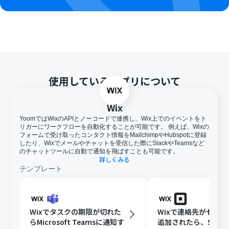
使用しているアプリについて
Wix
YoomではWixのAPIとノーコードで連携し、Wix上でのイベントをト
リガーにワークフローを自動化することが可能です。 例えば、Wixの
フォームで受け取ったコンタクト情報をMailchimpやHubspotに登録
したり、Wixでメールやチャットを受信した際にSlackやTeamsなど
のチャットツールに自動で通知を飛ばすことも可能です。
詳しくみる
テンプレート
Wixでタスクの期限が切れた
Wixで連絡先がセグ
らMicrosoft Teamsに通知す
追加されたら、Squa