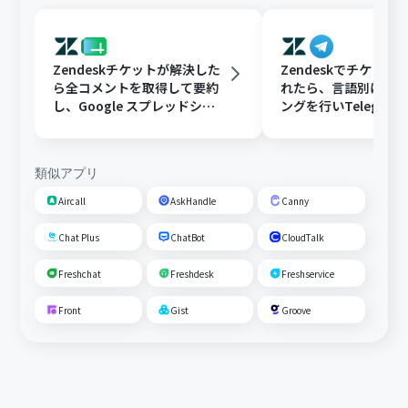
Zendeskチケットが解決した
Zendeskでチケット
ら全コメントを取得して要約
れたら、言語別にフ
し、Google スプレッドシー
ングを行いTelegra
トにFAQとして追加する
する
類似アプリ
Aircall
AskHandle
Canny
Chat Plus
ChatBot
CloudTalk
Freshchat
Freshdesk
Freshservice
Front
Gist
Groove