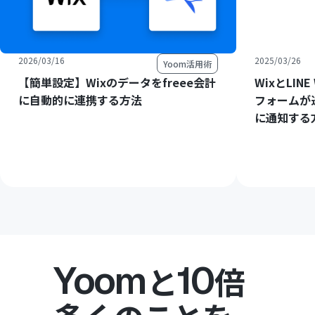
2026/03/16
2025/03/26
Yoom活用術
【簡単設定】Wixのデータをfreee会計
WixとLIN
に自動的に連携する方法
フォームが送
に通知する
Yoom
10
と
倍