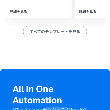
・ Wix、ZendeskのそれぞれとYoomを連携してください。
・Zendeskはチームプラン・サクセスプランでのみご利用いた
詳細を見る
詳細を見る
だけるアプリとなっております。フリープラン・ミニプランの場
合は設定しているフローボットのオペレーションやデータコネ
クトはエラーとなりますので、ご注意ください。
すべてのテンプレートを見る
・チームプランやサクセスプランなどの有料プランは、2週間の
無料トライアルを行うことが可能です。無料トライアル中には
制限対象のアプリを使用することができます。
All in One
Automation
AIエージェント・API・ワークフロー・RPA