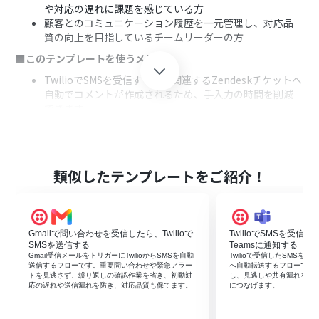
や対応の遅れに課題を感じている方
顧客とのコミュニケーション履歴を一元管理し、対応品
質の向上を目指しているチームリーダーの方
■このテンプレートを使うメリット
TwilioでSMSを受信すると、関連するZendeskチケットへ
自動でコメントが作成されるため、手入力の時間を削減
できます。
手作業によるコピー＆ペーストが不要になり、転記ミスや
対応漏れといったヒューマンエラーを防ぎ、確実な情報共
有に繋がります。
■フローボットの流れ
類似したテンプレートをご紹介！
はじめに、TwilioとZendeskをYoomと連携します。
次に、トリガーでTwilioを選択し、「SMSを受信したら」
というアクションを設定します。
Gmailで問い合わせを受信したら、Twilioで
TwilioでSMSを受信したら
次に、オペレーションでAI機能を選択し、「テキストから
SMSを送信する
Teamsに通知する
データを抽出する」アクションで受信したSMS本文から必
Gmail受信メールをトリガーにTwilioからSMSを自動
Twilioで受信したSMSをMicr
要な情報を抽出します。
送信するフローです。重要問い合わせや緊急アラー
へ自動転送するフローです
トを見逃さず、繰り返しの確認作業を省き、初動対
し、見逃しや共有漏れを防
最後に、オペレーションでZendeskの「既存チケットへ
応の遅れや送信漏れを防ぎ、対応品質も保てます。
につなげます。
コメントを追加」アクションを設定し、抽出した情報をコ
メントとして追加します。