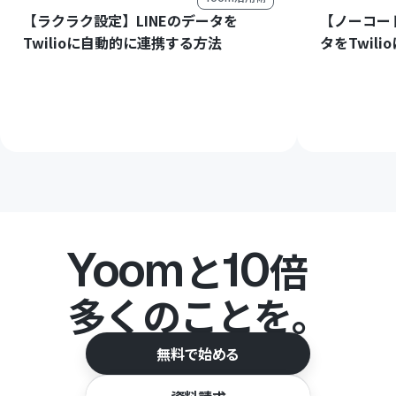
【ラクラク設定】LINEのデータを
【ノーコード
Twilioに自動的に連携する方法
タをTwil
Yoom
10
と
倍
多くのことを。
無料で始める