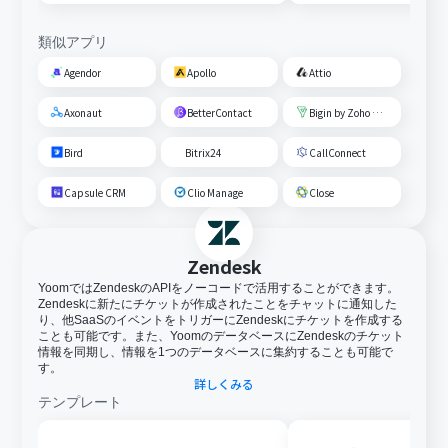
類似アプリ
Agendor
Apollo
Attio
Axonaut
BetterContact
Bigin by Zoho CRM
Bird
Bitrix24
CallConnect
Capsule CRM
Clio Manage
Close
Zendesk
YoomではZendeskのAPIをノーコードで活用することができます。
Zendeskに新たにチケットが作成されたことをチャットに通知した
り、他SaaSのイベントをトリガーにZendeskにチケットを作成する
ことも可能です。また、YoomのデータベースにZendeskのチケット
情報を同期し、情報を1つのデータベースに集約することも可能で
す。
詳しくみる
テンプレート