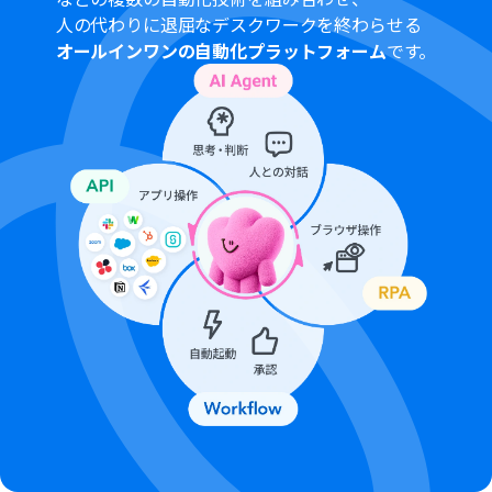
チームプランやサクセスプランなどの有料プランは、2週
人の代わりに退屈なデスクワークを終わらせる
間の無料トライアルを行うことが可能です。無料トライア
オールインワンの自動化プラットフォーム
です。
ル中には制限対象のアプリを使用することができます。