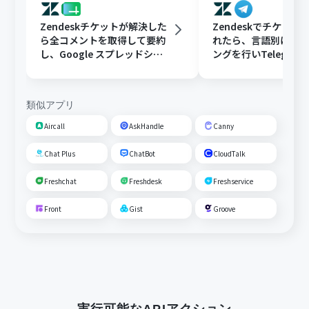
Zendeskチケットが解決した
Zendeskでチケット
ら全コメントを取得して要約
れたら、言語別にフ
し、Google スプレッドシー
ングを行いTelegra
トにFAQとして追加する
する
類似アプリ
Aircall
AskHandle
Canny
Chat Plus
ChatBot
CloudTalk
Freshchat
Freshdesk
Freshservice
Front
Gist
Groove