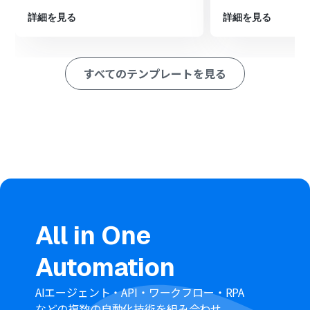
※「トリガー」：フロー起動のきっかけとなるアクション、「オ
詳細を見る
詳細を見る
ペレーション」：トリガー起動後、フロー内で処理を行うアク
ション
■このワークフローのカスタムポイント
すべてのテンプレートを見る
AI機能の「テキストからデータを抽出する」オペレーショ
ンでは、SMSの本文からどの情報を抽出するかを任意で設
定できます。例えば、顧客名や問い合わせ番号などを指定
して抽出できます。
Zendeskへコメントを追加する際、内容は自由にカスタ
マイズ可能です。固定のテキストを設定したり、トリガー
や前段のAI機能で取得した値を組み合わせて動的なコメン
トを作成したりできます。
■注意事項
Zendesk、TwilioのそれぞれとYoomを連携してくださ
All in One
い。
Zendeskはチームプラン・サクセスプランでのみご利用
Automation
いただけるアプリとなっております。フリープラン・ミニ
プランの場合は設定しているフローボットのオペレーシ
ョンやデータコネクトはエラーとなりますので、ご注意く
AIエージェント・API・ワークフロー・RPA
ださい。
などの複数の自動化技術を組み合わせ、